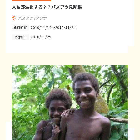
12
13
14
15
16
17
18
人も野生化する？？バヌアツ見所集
19
20
21
22
23
24
25
バヌアツ /タンナ
26
27
28
29
30
2010/11/14～2010/11/24
旅行時期
2010/11/29
投稿日
10
10月未定
2027年
月
1
2
3
4
5
6
7
8
9
10
11
12
13
14
15
16
17
18
19
20
21
22
23
24
25
26
27
28
29
30
31
11
11月未定
2027年
月