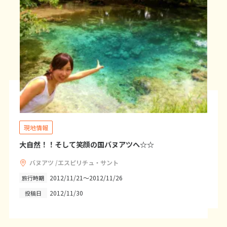
20
21
22
23
24
25
26
27
28
29
30
31
1
1月未定
2027年
月
1
2
3
4
5
6
7
8
9
10
11
12
13
14
15
16
現地情報
17
18
19
20
21
22
23
大自然！！そして笑顔の国バヌアツへ☆☆
24
25
26
27
28
29
30
31
バヌアツ /エスピリチュ・サント
2012/11/21～2012/11/26
旅行時期
2012/11/30
投稿日
2
2月未定
2027年
月
1
2
3
4
5
6