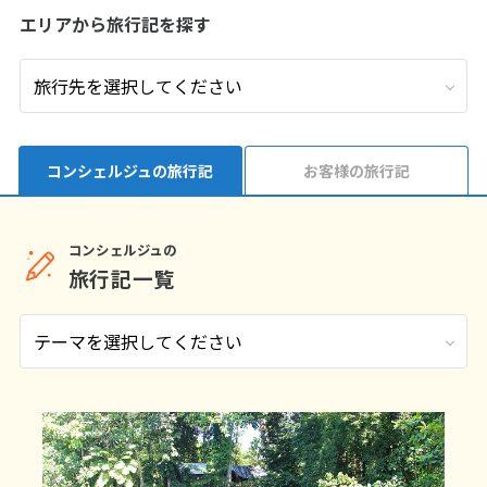
エリアから旅行記を探す
9
9月未定
2026年
月
1
2
3
4
5
6
7
8
9
10
11
12
13
14
15
16
17
18
19
コンシェルジュの旅行記
お客様の旅行記
20
21
22
23
24
25
26
27
28
29
30
コンシェルジュの
旅行記一覧
10
10月未定
2026年
月
1
2
3
4
5
6
7
8
9
10
11
12
13
14
15
16
17
18
19
20
21
22
23
24