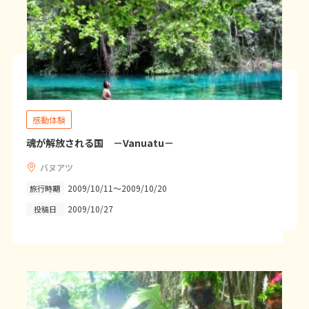
16
17
18
19
20
21
22
23
24
25
26
27
28
29
30
5
5月未定
2028年
月
感動体験
魂が解放される国 －Vanuatu－
1
2
3
4
5
6
7
8
9
10
11
12
13
バヌアツ
14
15
16
17
18
19
20
2009/10/11～2009/10/20
旅行時期
21
22
23
24
25
26
27
2009/10/27
投稿日
28
29
30
31
6
6月未定
2028年
月