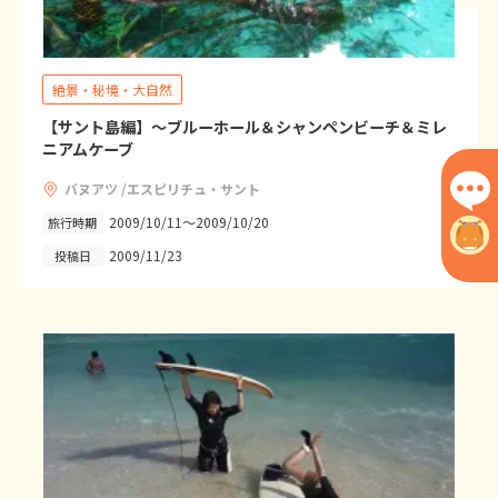
1
1月未定
2028年
月
1
絶景・秘境・大自然
2
3
4
5
6
7
8
【サント島編】～ブルーホール＆シャンペンビーチ＆ミレ
9
10
11
12
13
14
15
ニアムケーブ
16
17
18
19
20
21
22
バヌアツ /エスピリチュ・サント
23
24
25
26
27
28
29
2009/10/11～2009/10/20
旅行時期
30
31
2009/11/23
投稿日
2
2月未定
2028年
月
1
2
3
4
5
6
7
8
9
10
11
12
13
14
15
16
17
18
19
20
21
22
23
24
25
26