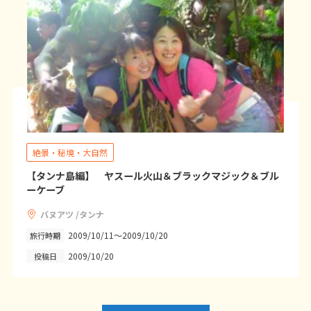
1
2
3
4
5
6
7
8
9
10
11
12
13
14
15
16
17
18
19
20
21
22
23
24
25
26
27
28
29
30
7
7月未定
2028年
月
絶景・秘境・大自然
1
【タンナ島編】 ヤスール火山＆ブラックマジック＆ブル
ーケーブ
2
3
4
5
6
7
8
バヌアツ /タンナ
9
10
11
12
13
14
15
2009/10/11～2009/10/20
旅行時期
16
17
18
19
20
21
22
2009/10/20
投稿日
23
24
25
26
27
28
29
30
31