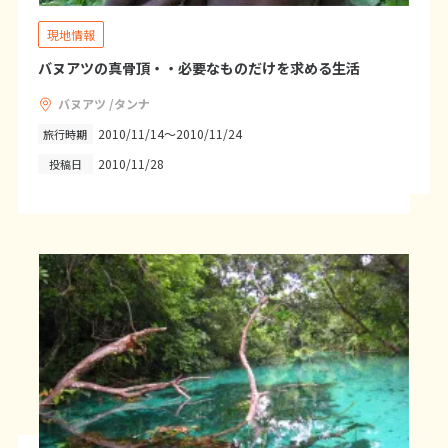
1
2
3
4
5
6
現地情報
7
8
9
10
11
12
13
バヌアツの真骨頂・・必要なものだけを求める生活
14
15
16
17
18
19
20
バヌアツ /タンナ
21
22
23
24
25
26
27
2010/11/14～2010/11/24
旅行時期
28
29
30
2010/11/28
投稿日
12
12月未定
2027年
月
1
2
3
4
5
6
7
8
9
10
11
12
13
14
15
16
17
18
19
20
21
22
23
24
25
26
27
28
29
30
31