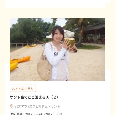
1
2
3
4
5
6
7
8
9
10
11
12
13
14
15
16
17
18
19
20
21
22
23
24
25
26
27
28
29
30
5
5月未定
2027年
月
1
2
3
4
5
6
7
8
9
10
11
12
13
14
15
おすすめホテル
16
17
18
19
20
21
22
サント島でどこ泊まろ★（２）
23
24
25
26
27
28
29
バヌアツ /エスピリチュ・サント
30
31
2012/06/24～2012/06/30
旅行時期