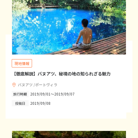
25
26
27
28
29
30
31
11
11月未定
2026年
月
1
2
3
4
5
6
7
8
9
10
11
12
13
14
15
16
17
18
19
20
21
現地情報
22
23
24
25
26
27
28
【徹底解説】バヌアツ、秘境の地の知られざる魅力
29
30
バヌアツ /ポートヴィラ
2019/09/01～2019/09/07
旅行時期
12
12月未定
2026年
月
2019/09/08
投稿日
1
2
3
4
5
6
7
8
9
10
11
12
13
14
15
16
17
18
19