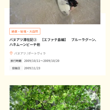
27
28
29
3
3月未定
2028年
月
絶景・秘境・大自然
1
2
3
4
バヌアツ滞在記② 【エファテ島編】 ブルーラグーン、
5
6
7
8
9
10
11
ハネムーンビーチ他
12
13
14
15
16
17
18
バヌアツ /ポートヴィラ
19
20
21
22
23
24
25
2009/10/11～2009/10/20
旅行時期
26
27
28
29
30
31
2009/11/23
投稿日
4
4月未定
2028年
月
1
2
3
4
5
6
7
8
9
10
11
12
13
14
15