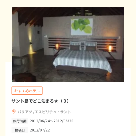
7
8
9
10
11
12
13
14
15
16
17
18
19
20
21
22
23
24
25
26
27
28
3
3月未定
2027年
月
1
2
3
4
5
6
7
8
9
10
11
12
13
14
15
16
17
18
19
20
おすすめホテル
21
22
23
24
25
26
27
サント島でどこ泊まろ★（３）
28
29
30
31
バヌアツ /エスピリチュ・サント
2012/06/24～2012/06/30
旅行時期
4
2012/07/22
投稿日
4月未定
2027年
月