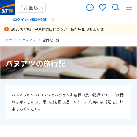
0
ツアー件数
件
ログイン（新規登録）
2026/07/03
中東情勢に伴うツアー催行中止のお知らせ
× カレンダーを閉じる
まだ履歴がありません
トップ
バヌアツ
旅行記一覧
日
月
火
水
木
金
土
まだ登録がありません
8
バヌアツの旅行記
8月未定
2026年
月
1
2
3
4
5
6
7
8
9
10
11
12
13
14
15
バヌアツのSTWコンシェルジュ＆お客様の旅の記録です。ご旅行
の参考にしたり、思い出を振り返ったり…。充実の旅行記を、お
16
17
18
19
20
21
22
楽しみください。
23
24
25
26
27
28
29
30
31