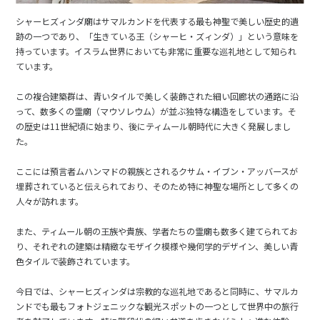
シャーヒズィンダ廟はサマルカンドを代表する最も神聖で美しい歴史的遺
跡の一つであり、「生きている王（シャーヒ・ズィンダ）」という意味を
持っています。イスラム世界においても非常に重要な巡礼地として知られ
ています。
この複合建築群は、青いタイルで美しく装飾された細い回廊状の通路に沿
って、数多くの霊廟（マウソレウム）が並ぶ独特な構造をしています。そ
の歴史は11世紀頃に始まり、後にティムール朝時代に大きく発展しまし
た。
ここには預言者ムハンマドの親族とされるクサム・イブン・アッバースが
埋葬されていると伝えられており、そのため特に神聖な場所として多くの
人々が訪れます。
また、ティムール朝の王族や貴族、学者たちの霊廟も数多く建てられてお
り、それぞれの建築は精緻なモザイク模様や幾何学的デザイン、美しい青
色タイルで装飾されています。
今日では、シャーヒズィンダは宗教的な巡礼地であると同時に、サマルカ
ンドでも最もフォトジェニックな観光スポットの一つとして世界中の旅行