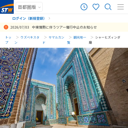
ログイン（新規登録）
2026/07/03
中東情勢に伴うツアー催行中止のお知らせ
まだ履歴がありません
トッ
ウズベキスタ
サマルカン
観光地一
シャーヒズィンダ
プ
ン
ド
覧
廟
まだ登録がありません