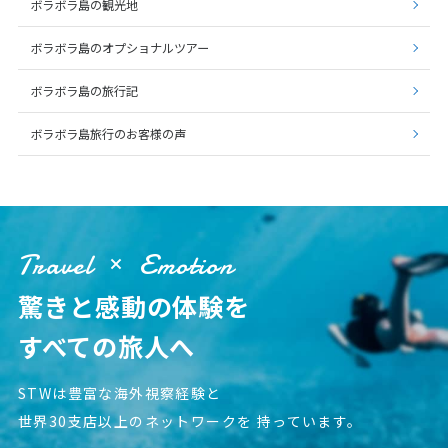
ボラボラ島の観光地
ボラボラ島のオプショナルツアー
ボラボラ島の旅行記
ボラボラ島旅行のお客様の声
Travel
Emotion
驚きと感動の体験を
すべての旅人へ
STWは豊富な海外視察経験と
世界30支店以上のネットワークを
持っています。