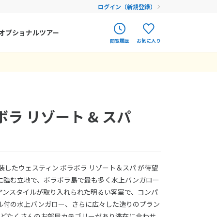
ログイン（新規登録）
オプショナルツアー
閲覧履歴
お気に入り
ク
ポルトガル
春旅
オランダ
アイルランド
まだ履歴がありません
まだ登録がありません
ボラ リゾート & スパ
ハンガリー
フィンランド
エストニア
装したウェスティン ボラボラ リゾート＆スパ が待望
クロアチア
に臨む立地で、ボラボラ島で最も多く水上バンガロー
アンスタイルが取り入れられた明るい客室で、コンパ
ルーマニア
ル付の水上バンガロー、さらに広々した造りのプラン
フェロー諸島
などたくさんのお部屋カテゴリーがあり滞在に合わせ