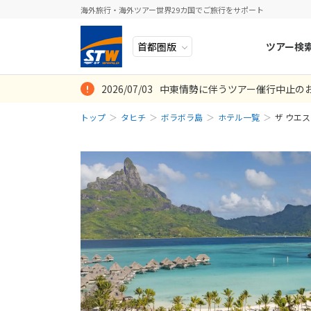
海外旅行・海外ツアー世界29カ国でご旅行をサポート
ツアー検
2026/07/03
中東情勢に伴うツアー催行中止の
ヨーロッパ
人気のテーマ
イタリア
秋旅
トップ
タヒチ
ボラボラ島
ホテル一覧
ザ ウエ
中近東・トルコ
お得な旅
ドイツ
年末年始
アフリカ
誰と行く？
ベルギー
アジア
目的
スイス
ロシア・中央アジア
ポーランド
アメリカ・カナダ
スウェーデ
中南米・カリブ海
ラトビア
モルディブ・他インド洋
スロヴェニ
太平洋地域
北マケドニ