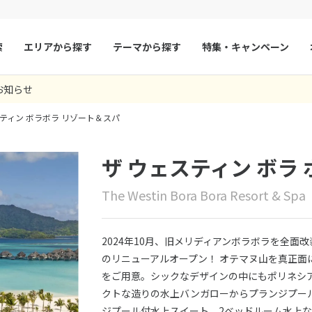
索
エリアから探す
テーマから探す
特集・キャンペーン
お知らせ
マルタ
冬旅
スペイン
ゴールデンウィー
スティン ボラボラ リゾート＆スパ
フランス
夏旅
モナコ
ルクセンブルク
イギリス
ザ ウェスティン ボラ 
チェコ
オーストリア
The Westin Bora Bora Resort & Spa
スロヴァキア
アイスランド
ン
デンマーク
ノルウェー
2024年10月、旧メリディアンボラボラを全面改
リトアニア
ギリシャ
のリニューアルオープン！ オテマヌ山を真正面
をご用意。シックなデザインの中にもポリネシ
ア
モンテネグロ
ブルガリア
クトな造りの水上バンガローからプランジプー
ア
ボスニア・ヘルツェゴビナ
セルビア
ジプール付水上スイート、2ベッドルーム水上