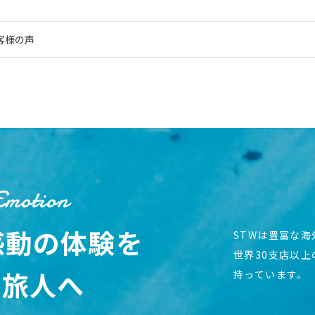
客様の声
Emotion
感動の体験を
STWは豊富な
世界30支店以
の旅人へ
持っています。