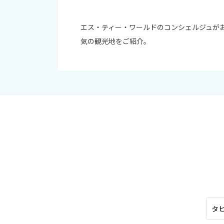
オセアニア
10
ハワイ
エス・ティー・ワールドのコンシェルジュが
2026年
気の観光地をご紹介。
日
月
4
5
11
12
18
19
25
26