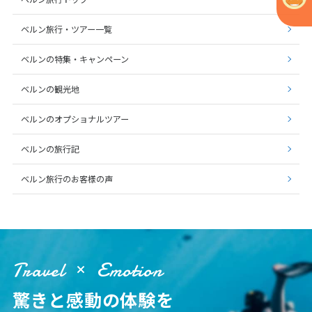
1
2
3
ベルン旅行・ツアー一覧
4
5
6
7
8
9
10
ベルンの特集・キャンペーン
11
12
13
14
15
16
17
18
19
20
21
22
23
24
ベルンの観光地
25
26
27
28
29
30
ベルンのオプショナルツアー
ベルンの旅行記
5
5月未定
2027年
月
ベルン旅行のお客様の声
1
2
3
4
5
6
7
8
9
10
11
12
13
14
15
16
17
18
19
20
21
22
Travel
Emotion
23
24
25
26
27
28
29
驚きと感動の体験を
30
31