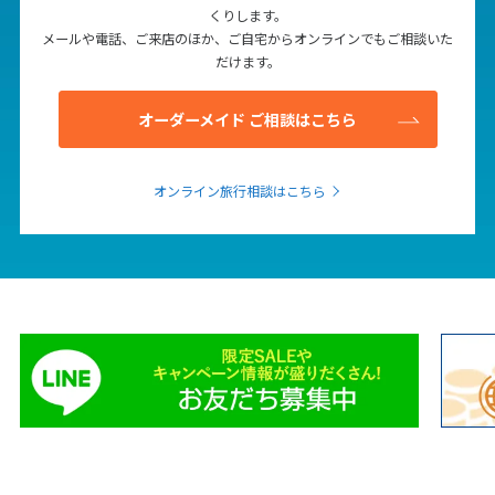
くりします。
25
26
27
28
29
30
31
メールや電話、ご来店のほか、ご自宅からオンラインでもご相談いた
だけます。
8
8月未定
2027年
月
オーダーメイド ご相談はこちら
1
2
3
4
5
6
7
オンライン旅行相談はこちら
8
9
10
11
12
13
14
15
16
17
18
19
20
21
22
23
24
25
26
27
28
29
30
31
9
9月未定
2027年
月
1
2
3
4
5
6
7
8
9
10
11