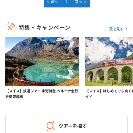
<
>
前へ
1
次へ
20
21
22
23
24
25
26
27
28
29
30
31
特集・キャンペーン
一覧を見る
1
1月未定
2027年
月
1
2
3
4
5
6
7
8
9
10
11
12
13
14
15
16
17
18
19
20
21
22
23
24
25
26
27
28
29
30
【スイス】鉄道ツアー 氷河特急 ベルニナ急行
【スイス】はじめてでも良く
31
を徹底解説
イド
2
2月未定
2027年
月
ツアーを探す
1
2
3
4
5
6