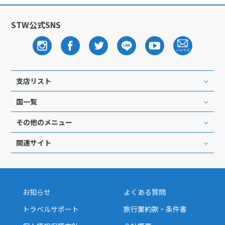
12
13
14
15
16
17
18
19
20
21
22
23
24
25
STW公式SNS
26
27
28
29
30
10
10月未定
2027年
月
支店リスト
1
2
国一覧
3
4
5
6
7
8
9
その他のメニュー
10
11
12
13
14
15
16
17
18
19
20
21
22
23
関連サイト
24
25
26
27
28
29
30
31
お知らせ
よくある質問
11
トラベルサポート
旅行業約款・条件書
11月未定
2027年
月