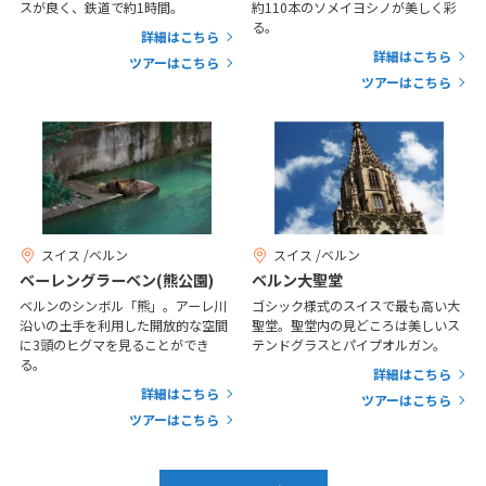
25
26
27
28
29
30
31
スが良く、鉄道で約1時間。
約110本のソメイヨシノが美しく彩
る。
詳細はこちら
詳細はこちら
ツアーはこちら
11
11月未定
2026年
月
ツアーはこちら
1
2
3
4
5
6
7
8
9
10
11
12
13
14
15
16
17
18
19
20
21
22
23
24
25
26
27
28
スイス /ベルン
スイス /ベルン
29
30
ベーレングラーベン(熊公園)
ベルン大聖堂
ベルンのシンボル「熊」。アーレ川
ゴシック様式のスイスで最も高い大
沿いの土手を利用した開放的な空間
聖堂。聖堂内の見どころは美しいス
12
12月未定
に3頭のヒグマを見ることができ
テンドグラスとパイプオルガン。
2026年
月
る。
詳細はこちら
1
2
3
4
5
詳細はこちら
ツアーはこちら
ツアーはこちら
6
7
8
9
10
11
12
13
14
15
16
17
18
19