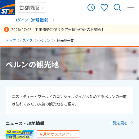
95
ツアー件数
件
ログイン（新規登録）
2026/07/03
中東情勢に伴うツアー催行中止のお知らせ
× カレンダーを閉じる
まだ履歴がありません
トップ
スイス
ベルン
観光地一覧
日
月
火
水
木
金
土
まだ登録がありません
8
ベルンの観光地
8月未定
2026年
月
1
2
3
4
5
6
7
8
9
10
11
12
13
14
15
エス・ティー・ワールドのコンシェルジュがお勧めするベルンの一度
は訪れてみたい人気の観光地をご紹介。
16
17
18
19
20
21
22
23
24
25
26
27
28
29
ニュース・現地情報
一覧を見る
30
31
今月のオススメツアー