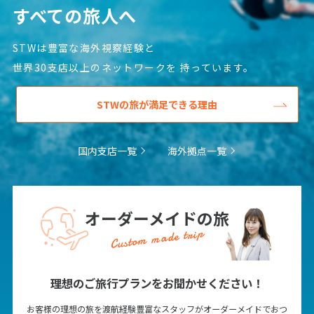
すべての旅人へ
6
6月未定
2027年
月
STWは豊富な海外視察経験と
世界30支店以上のネットワークを
持っています。
1
2
3
4
5
6
7
8
9
10
11
12
STWの旅が満足できる理由
13
14
15
16
17
18
19
20
21
22
23
24
25
26
国内支店一覧
海外拠点一覧
27
28
29
30
7
7月未定
オーダーメイドの旅
2027年
月
Custom made trip
1
2
3
4
5
6
7
8
9
10
理想のご旅行プランをお聞かせください！
11
12
13
14
15
16
17
お客様の理想の旅を渡航経験豊富なスタッフがオーダーメイドでおつ
18
19
20
21
22
23
24