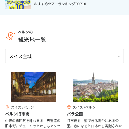
おすすめツアーランキングTOP10
9
9月未定
2026年
月
1
2
3
4
5
6
7
8
9
10
11
12
ベルンの
観光地一覧
13
14
15
16
17
18
19
20
21
22
23
24
25
26
27
28
29
30
10
10月未定
2026年
月
1
2
3
4
5
6
7
8
9
10
スイス /ベルン
スイス /ベルン
11
12
13
14
15
16
17
ベルン旧市街
バラ公園
18
19
20
21
22
23
24
中世の雰囲気を味わえる世界遺産の
旧市街を一望できる高台にある公
旧市街。チューリッヒからもアクセ
園。春になると日本から寄贈された