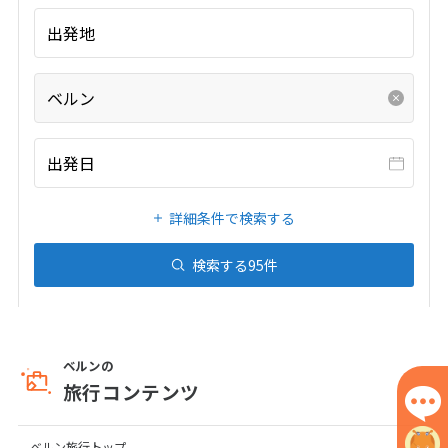
7
8
9
10
11
12
13
出発地
14
15
16
17
18
19
20
21
22
23
24
25
26
27
ベルン
28
出発日
3
3月未定
2027年
月
詳細条件で検索する
1
2
3
4
5
6
7
8
9
10
11
12
13
検索する
95
件
14
15
16
17
18
19
20
21
22
23
24
25
26
27
28
29
30
31
ベルンの
旅行コンテンツ
4
4月未定
2027年
月
ベルン旅行トップ