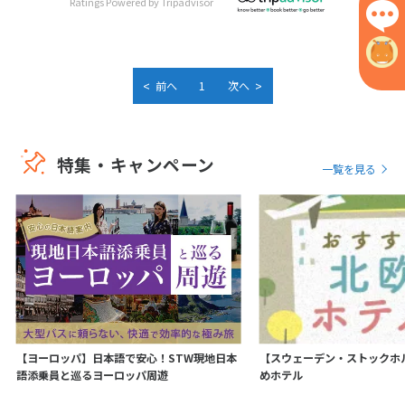
Ratings Powered by Tripadvisor
<
>
前へ
1
次へ
特集・キャンペーン
一覧を見る
【ヨーロッパ】日本語で安心！STW現地日本
【スウェーデン・ストックホ
語添乗員と巡るヨーロッパ周遊
めホテル