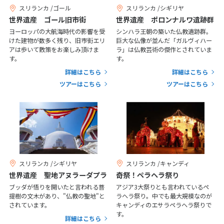
スリランカ /ゴール
スリランカ /シギリヤ
世界遺産 ゴール旧市街
世界遺産 ポロンナルワ遺跡群
6
6月未定
2027年
月
ヨーロッパの大航海時代の影響を受
シンハラ王朝の築いた仏教遺跡群。
けた建物が数多く残り、旧市街エリ
巨大な仏像が並んだ「ガルヴィハー
アは歩いて散策をお楽しみ頂けま
ラ」は仏教芸術の傑作とされていま
1
2
3
4
5
す。
す。
6
7
8
9
10
11
12
詳細はこちら
詳細はこちら
13
14
15
16
17
18
19
ツアーはこちら
ツアーはこちら
20
21
22
23
24
25
26
27
28
29
30
7
7月未定
2027年
月
スリランカ /シギリヤ
スリランカ /キャンディ
1
2
3
世界遺産 聖地アヌラーダプラ
奇祭！ペラヘラ祭り
ブッダが悟りを開いたと言われる菩
アジア3大祭りとも言われているペ
4
5
6
7
8
9
10
提樹の文木があり、"仏教の聖地"と
ラヘラ祭り。中でも最大規模なのが
されています。
キャンディのエサラペラヘラ祭りで
11
12
13
14
15
16
17
す。
詳細はこちら
18
19
20
21
22
23
24