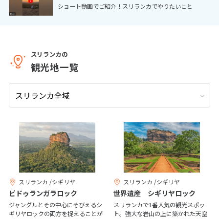
ショート動画でご紹介！スリランカでやりたいこと
9
9月未定
2026年
月
1
2
3
4
5
6
7
8
9
10
11
12
スリランカの
観光地一覧
13
14
15
16
17
18
19
20
21
22
23
24
25
26
27
28
29
30
10
10月未定
2026年
月
1
2
3
4
5
6
7
8
9
10
スリランカ /シギリヤ
スリランカ /シギリヤ
11
12
13
14
15
16
17
ピドゥランガラロック
世界遺産 シギリヤロック
18
19
20
21
22
23
24
ジャングルとその中心にそびえるシ
スリランカで1番人気の観光スポッ
ギリヤロックの両方を捉えることが
ト。強大な岩山の上に築かれた天空