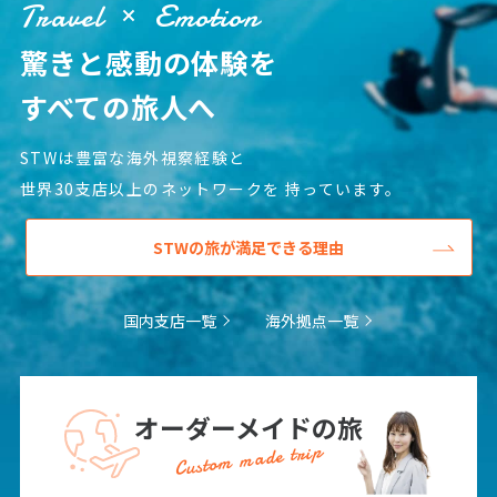
1
2
3
Travel
Emotion
4
5
6
7
8
9
10
驚きと感動の体験を
11
12
13
14
15
16
17
すべての旅人へ
18
19
20
21
22
23
24
25
26
27
28
29
30
STWは豊富な海外視察経験と
世界30支店以上のネットワークを
持っています。
7
7月未定
2028年
月
STWの旅が満足できる理由
1
2
3
4
5
6
7
8
国内支店一覧
海外拠点一覧
9
10
11
12
13
14
15
16
17
18
19
20
21
22
23
24
25
26
27
28
29
オーダーメイドの旅
Custom made trip
30
31