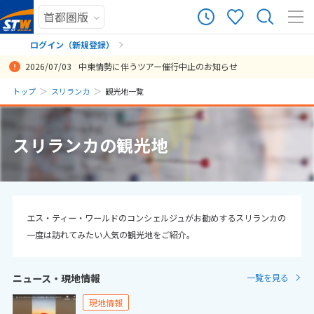
935
ツアー件数
件
ログイン（新規登録）
2026/07/03
中東情勢に伴うツアー催行中止のお知らせ
× カレンダーを閉じる
まだ履歴がありません
トップ
スリランカ
観光地一覧
日
月
火
水
木
金
土
まだ登録がありません
8
スリランカの観光地
8月未定
2026年
月
1
2
3
4
5
6
7
8
9
10
11
12
13
14
15
エス・ティー・ワールドのコンシェルジュがお勧めするスリランカの
一度は訪れてみたい人気の観光地をご紹介。
16
17
18
19
20
21
22
23
24
25
26
27
28
29
ニュース・現地情報
一覧を見る
30
31
現地情報