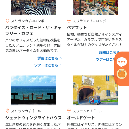
12
13
14
15
16
17
18
19
20
21
22
23
24
25
26
27
28
29
30
スリランカ /コロンボ
スリランカ /コロンボ
パラダイス・ロード・ザ・ギャ
ベアフット
ラリー・カフェ
植物、動物など自然からインスパイ
10
アー得た、カラフルで可愛いテキス
バワのオフィスだった建物を改装を
10月未定
2027年
月
タイルが魅力のグッズがたくさん！
したカフェ。ランチ利用の他、雰囲
気の良いバータイムもお勧めです。
詳細はこちら
1
2
詳細はこちら
ツアーはこちら
3
4
5
6
7
8
9
ツアーはこちら
10
11
12
13
14
15
16
17
18
19
20
21
22
23
24
25
26
27
28
29
30
31
スリランカ /ゴール
スリランカ /ゴール
ジェットウィングライトハウス
オールドゲート
11
11月未定
2027年
月
海と建築の融合を色濃く演出したバ
外側にはイギリス、内側にはオラン