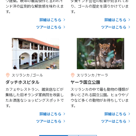
ワ建築。晩年の最高傑作と言われイ
ダ東インド会社の紋章が刻まれてお
1
2
3
4
5
6
ンド洋の圧倒的な解放感を味わえま
り、ゴールの歴史を語りかけていま
す。
す。
7
8
9
10
11
12
13
詳細はこちら
詳細はこちら
14
15
16
17
18
19
20
ツアーはこちら
ツアーはこちら
21
22
23
24
25
26
27
28
29
30
12
12月未定
2027年
月
スリランカ /ゴール
スリランカ /ヤーラ
1
2
3
4
ダッチホスピタル
ヤーラ国立公園
5
6
7
8
9
10
11
カフェやレストラン、雑貨店などが
スリランカの中で最も動物の種類が
集結した旧オランダ軍病院を改装し
多いとされる国立公園。ヒョウやゾ
12
13
14
15
16
17
18
たお洒落なショッピングスポットで
ウなど多くの動物がお待ちしていま
す。
す。
19
20
21
22
23
24
25
詳細はこちら
詳細はこちら
26
27
28
29
30
31
ツアーはこちら
ツアーはこちら