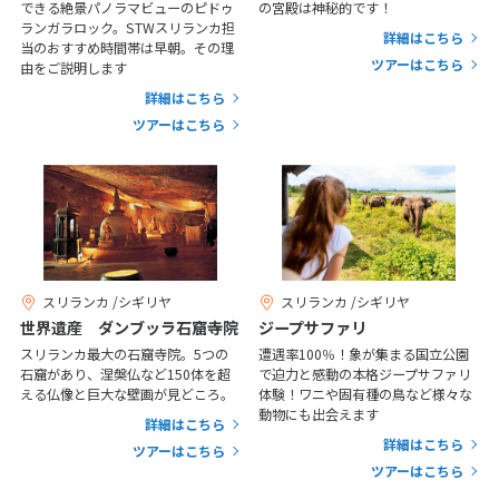
25
26
27
28
29
30
31
できる絶景パノラマビューのピドゥ
の宮殿は神秘的です！
ランガラロック。STWスリランカ担
詳細はこちら
当のおすすめ時間帯は早朝。その理
ツアーはこちら
由をご説明します
11
11月未定
2026年
月
詳細はこちら
ツアーはこちら
1
2
3
4
5
6
7
8
9
10
11
12
13
14
15
16
17
18
19
20
21
22
23
24
25
26
27
28
29
30
スリランカ /シギリヤ
スリランカ /シギリヤ
世界遺産 ダンブッラ石窟寺院
ジープサファリ
12
12月未定
スリランカ最大の石窟寺院。5つの
遭遇率100％！象が集まる国立公園
2026年
月
石窟があり、涅槃仏など150体を超
で迫力と感動の本格ジープサファリ
える仏像と巨大な壁画が見どころ。
体験！ワニや固有種の鳥など様々な
1
2
3
4
5
動物にも出会えます
詳細はこちら
6
7
8
9
10
11
12
詳細はこちら
ツアーはこちら
ツアーはこちら
13
14
15
16
17
18
19