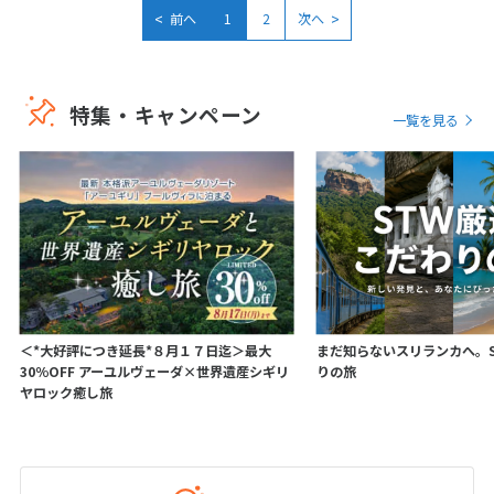
1
1月未定
<
>
2028年
月
前へ
1
2
次へ
1
2
3
4
5
6
7
8
特集・キャンペーン
一覧を見る
9
10
11
12
13
14
15
16
17
18
19
20
21
22
23
24
25
26
27
28
29
30
31
2
2月未定
2028年
月
＜*大好評につき延長*８月１７日迄＞最大
まだ知らないスリランカへ。S
1
2
3
4
5
30％OFF アーユルヴェーダ×世界遺産シギリ
りの旅
ヤロック癒し旅
6
7
8
9
10
11
12
13
14
15
16
17
18
19
20
21
22
23
24
25
26