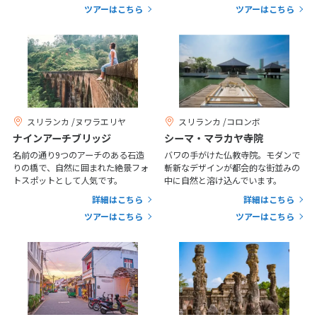
ツアーはこちら
ツアーはこちら
1
2
3
4
5
6
7
8
9
10
11
12
13
14
15
16
17
18
19
20
21
22
23
24
25
26
27
28
29
30
スリランカ /ヌワラエリヤ
スリランカ /コロンボ
ナインアーチブリッジ
シーマ・マラカヤ寺院
名前の通り9つのアーチのある石造
バワの手がけた仏教寺院。モダンで
5
5月未定
2027年
月
りの橋で、自然に囲まれた絶景フォ
斬新なデザインが都会的な街並みの
トスポットとして人気です。
中に自然と溶け込んでいます。
1
詳細はこちら
詳細はこちら
ツアーはこちら
ツアーはこちら
2
3
4
5
6
7
8
9
10
11
12
13
14
15
16
17
18
19
20
21
22
23
24
25
26
27
28
29
30
31