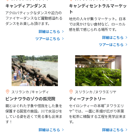
キャンディアンダンス
キャンディセントラルマーケッ
7
8
9
10
11
12
13
ト
アクロバティックなダンスや迫力の
14
15
16
17
18
19
20
ファイヤーダンスなど躍動感溢れる
地元の人々が集うマーケット。日本
ダンスをお楽しみ頂けます。
では見かけない食材など、ローカル
21
22
23
24
25
26
27
感を肌で感じられる場所です。
詳細はこちら
28
詳細はこちら
ツアーはこちら
ツアーはこちら
3
3月未定
2027年
月
1
2
3
4
5
6
7
8
9
10
11
12
13
14
15
16
17
18
19
20
スリランカ /キャンディ
スリランカ /ヌワラエリヤ
21
22
23
24
25
26
27
ピンナワラのゾウの孤児院
ティーファクトリー
親とはぐれた子象や怪我をした象を
セイロンティーの本場"ヌワラエリ
28
29
30
31
保護する国営の施設。川で水浴びを
ヤ"では、一面に茶畑が広がり茶葉
している姿を近くで見る事も出来ま
を紅茶に精製する工程を見学出来ま
す！
す。
4
4月未定
2027年
月
詳細はこちら
詳細はこちら