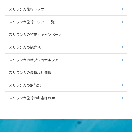
16
17
18
19
20
21
22
スリランカ旅行トップ
23
24
25
26
27
28
29
スリランカ旅行・ツアー一覧
30
スリランカの特集・キャンペーン
5
スリランカの観光地
5月未定
2028年
月
スリランカのオプショナルツアー
1
2
3
4
5
6
7
8
9
10
11
12
13
スリランカの最新現地情報
14
15
16
17
18
19
20
スリランカの旅行記
21
22
23
24
25
26
27
スリランカ旅行のお客様の声
28
29
30
31
6
6月未定
2028年
月