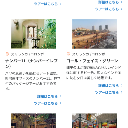
詳細はこちら
ツアーはこちら
25
26
27
28
29
30
31
ツアーはこちら
8
8月未定
2027年
月
1
2
3
4
5
6
7
8
9
10
11
12
13
14
スリランカ /コロンボ
スリランカ /コロンボ
15
16
17
18
19
20
21
ナンバー11（ナンバーイレブ
ゴール・フェイス・グリーン
ン）
椰子の木が並び緑が心地よいインド
22
23
24
25
26
27
28
洋に面するビーチ。広大なインド洋
バワの息遣いを感じるアート空間。
に沈む夕日は美しく絶景です。
29
30
31
邸宅兼オフィスのナンバー11。見学
付のパッケージアーがおすすめで
詳細はこちら
す。
ツアーはこちら
詳細はこちら
9
9月未定
2027年
月
ツアーはこちら
1
2
3
4
5
6
7
8
9
10
11