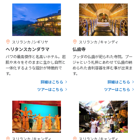
20
21
22
23
24
25
26
27
28
29
30
31
1
1月未定
2027年
月
スリランカ /シギリヤ
スリランカ /キャンディ
ヘリタンスカンダラマ
仏歯寺
1
2
バワの最高傑作と名高いホテル。岩
ブッダの仏歯が祀られた寺院。プー
3
4
5
6
7
8
9
肌や木々をそのままに生かし自然と
ジャという礼拝にあわせて仏歯の納
一体化するような設計が特徴的で
められた舎利容器を拝む事が出来ま
10
11
12
13
14
15
16
す。
す。
17
18
19
20
21
22
23
詳細はこちら
詳細はこちら
ツアーはこちら
ツアーはこちら
24
25
26
27
28
29
30
31
2
2月未定
2027年
月
1
2
3
4
5
6
スリランカ /キャンディ
スリランカ /キャンディ