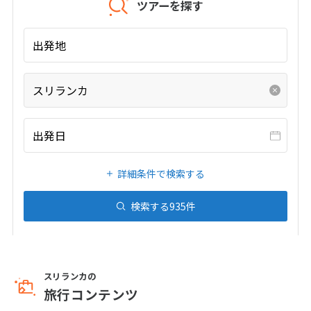
ツアーを探す
27
28
29
出発地
3
3月未定
2028年
月
スリランカ
1
2
3
4
5
6
7
8
9
10
11
出発日
12
13
14
15
16
17
18
19
20
21
22
23
24
25
詳細条件で検索する
26
27
28
29
30
31
検索する
935
件
4
4月未定
2028年
月
1
スリランカの
2
3
4
5
6
7
8
旅行コンテンツ
9
10
11
12
13
14
15