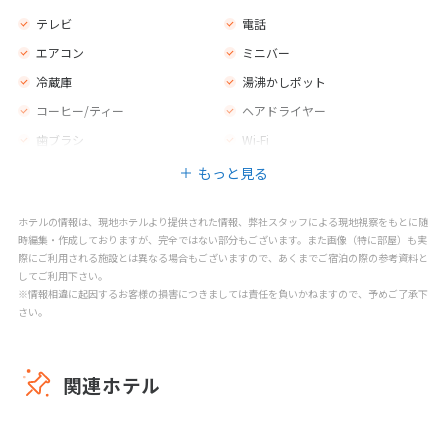
テレビ
電話
エアコン
ミニバー
冷蔵庫
湯沸かしポット
コーヒー/ティー
ヘアドライヤー
歯ブラシ
Wi-Fi
もっと見る
ホテルの情報は、現地ホテルより提供された情報、弊社スタッフによる現地視察をもとに随
時編集・作成しておりますが、完全ではない部分もございます。また画像（特に部屋）も実
際にご利用される施設とは異なる場合もございますので、あくまでご宿泊の際の参考資料と
してご利用下さい。
※情報相違に起因するお客様の損害につきましては責任を負いかねますので、予めご了承下
さい。
関連ホテル