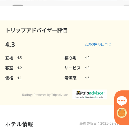
3
/
5
3
トリップアドバイザー評価
4.3
2,369
件の口コミ
立地
寝心地
4.5
4.0
客室
サービス
4.2
4.3
価格
清潔感
4.1
4.5
Ratings Powered by Tripadvisor
ホテル情報
最終更新日：2021-03-30