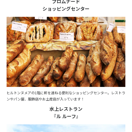
プロムナード
1
2
3
ショッピングセンター
4
5
6
7
8
9
10
11
12
13
14
15
16
17
18
19
20
21
22
23
24
25
26
27
28
29
30
7
7月未定
2028年
月
1
2
3
4
5
6
7
8
9
10
11
12
13
14
15
ヒルトンヌメアの1階に軒を連ねる便利なショッピングセンター。レストラ
ンやパン屋、服飾店やお土産店が入っています！
16
17
18
19
20
21
22
水上レストラン
23
24
25
26
27
28
29
『ル ルーフ』
30
31