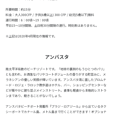
27
28
29
所要時間：約15分
料金：大人300CFP / 子供(6歳以上) 300 CFP / 幼児(5歳以下)無料
運行時間：6：00頃～19：00頃
3
3月未定
2028年
月
平日15～18分間隔、土日祝30分間隔の運行。時刻表はありません。
1
2
3
4
※上記は2020年4月現在の情報です。
5
6
7
8
9
10
11
12
13
14
15
16
17
18
アンバスタ
19
20
21
22
23
24
25
26
27
28
29
30
31
南太平洋有数のビーチリゾートです。「地球の裏側のもうひとつのパリ」
とも言われ、お洒落なパリやコートダジュールの香りがする町並みに、メ
ラネシアンの優しい笑顔が輝いています。アンスバタ湾に面したプロムナ
4
4月未定
ード・ロジェ・ラロック散歩道はホテル、バー、ショッピングセンターな
2028年
月
どが賑やかに建ち並ぶメインストリート。食事も軽食から本格的レストラ
ンまであり、飽きることがないでしょう。
1
2
3
4
5
6
7
8
アンスバタビーチボート発着所『プラジ・ロアジール』から出ているタク
シーボートでカナール島、メトル島まで行くことができます！オプショナ
9
10
11
12
13
14
15