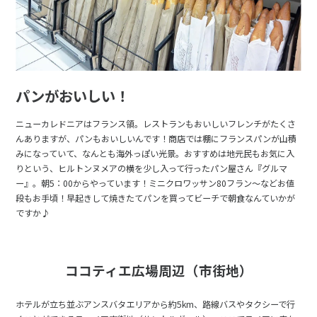
パンがおいしい！
ニューカレドニアはフランス領。レストランもおいしいフレンチがたくさ
んありますが、パンもおいしいんです！商店では棚にフランスパンが山積
みになっていて、なんとも海外っぽい光景。おすすめは地元民もお気に入
りという、ヒルトンヌメアの横を少し入って行ったパン屋さん『グルマ
ー』。朝5：00からやっています！ミニクロワッサン80フラン～などお値
段もお手頃！早起きして焼きたてパンを買ってビーチで朝食なんていかが
ですか♪
ココティエ広場周辺（市街地）
ホテルが立ち並ぶアンスバタエリアから約5km、路線バスやタクシーで行