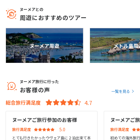
12
13
14
15
16
17
18
ヌーメアとの
19
20
21
22
23
24
25
周遊におすすめのツアー
26
27
28
29
30
10
10月未定
ヌーメア周遊
メトル島周
2027年
月
1
2
3
4
5
6
7
8
9
10
11
12
13
14
15
16
ヌーメア旅行に行った
お客様の声
17
18
19
20
21
22
23
一覧を見る
24
25
26
27
28
29
30
総合旅行満足度
31
ヌーメアご旅行参加のお客様
ヌーメアご
11
旅行満足度
旅行満足度
11月未定
2027年
月
とても行きたかったウヴェア島に２泊出来て本
初めての海外旅