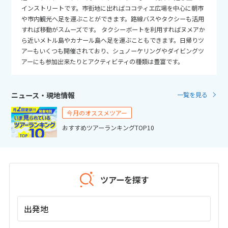
25
26
27
28
29
30
31
インストリートです。市街地に出ればココティエ広場を中心に朝市
や市内観光へ足を運ぶことができます。路線バスやタクシーも活用
すれば移動がスムーズです。 タクシーボートを利用すればヌメアか
11
11月未定
2026年
月
ら近いメトル島やカナール島へ足を運ぶこともできます。日帰りツ
アーもいくつも開催されており、シュノーケリングやダイビングツ
1
2
3
4
5
6
7
アーにも参加出来たりとアクティビティの種類は豊富です。
8
9
10
11
12
13
14
15
16
17
18
19
20
21
ニュース・現地情報
一覧を見る
22
23
24
25
26
27
28
今月のオススメツアー
29
30
おすすめツアーランキングTOP10
12
12月未定
2026年
月
ツアーを探す
1
2
3
4
5
6
7
8
9
10
11
12
出発地
13
14
15
16
17
18
19