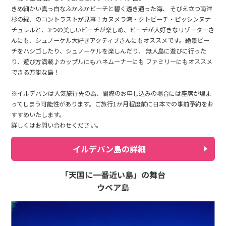
きめ細かい真っ白なふかふかビーチと碧く透き通った海、 そびえ立つ南洋
杉の緑、のコントラストが見事！カヌメラ湾・クトビーチ・ピッシンヌナ
チュレルと、3つの美しいビーチが楽しめ、ビーチが大好きなリゾーターさ
んにも、シュノーケル大好きアクティブさんにもオススメです。絶景ビー
チをハシゴしたり、シュノーケルを楽しんだり、 無人島に遊びに行った
り、遊び方満載♪カップルにもハネムーナーにも ファミリーにもオススメ
できる万能な島！
※イルデパンは人気旅行先の為、間際のお申し込みの場合には座席が埋ま
ってしまう可能性があります。ご旅行1か月程度前に日本での事前予約をお
すすめいたします。
詳しくはお問い合わせください。
イルデパン島の詳細
「天国に一番近い島」の舞台
ウベア島