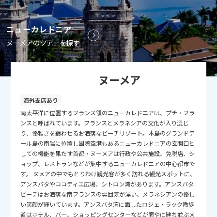
9
9月未定
2026年
月
ニューカレドニア
1
2
3
4
5
ヌーメアのツアーを探す
6
7
8
9
10
11
12
13
14
15
16
17
18
19
ヌーメア
20
21
22
23
24
25
26
27
28
29
30
海外支店あり
南太平洋に位置するフランス領のニューカレドニアは、プチ・フラ
ンスと呼ばれています。フランスとメラネシアの文化が入り混じ
10
10月未定
り、優雅さを纏わせるお洒落なビーチリゾート。本島のグランドテ
2026年
月
ール島の南端に位置し国際空港もあるニューカレドニアの玄関口と
しての機能を果たす首都・ヌーメアは行政や公共施設、免税店、シ
1
2
3
ョップ、レストランなどが集中するニューカレドニアの中心都市で
4
5
6
7
8
9
10
す。 ヌメアの中でもとりわけ観光客が多く訪れる観光スポットに、
アンスバタやココティエ広場、シトロン湾があります。アンスバタ
11
12
13
14
15
16
17
ビーチはお洒落な南フランスの雰囲気が漂い、メラネシアンの優し
18
19
20
21
22
23
24
い笑顔が輝いています。アンスバタ湾に面したロジェ・ラック散歩
道はホテル、バー、ショッピングセンターなどが賑やに建ち並ぶメ