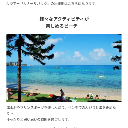
ルツアー『カナールパック』の出発地はこちらになります。
16
17
18
19
20
21
22
23
24
25
26
27
28
29
様々なアクティビティが
楽しめるビーチ
30
5
5月未定
2028年
月
1
2
3
4
5
6
7
8
9
10
11
12
13
14
15
16
17
18
19
20
21
22
23
24
25
26
27
28
29
30
31
海水浴やマリンスポーツを楽しんだり、ベンチでのんびりと海を眺めた
り…。
6
6月未定
2028年
月
ゆったりと思い思いの時間を過ごせます。