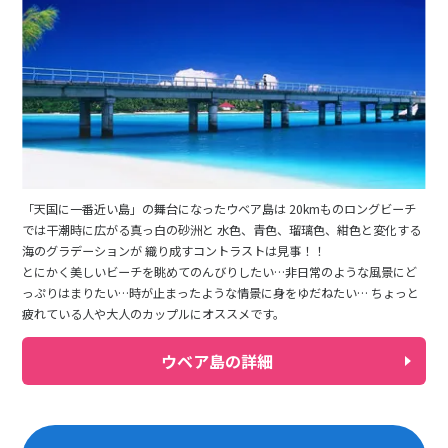
「天国に一番近い島」の舞台になったウベア島は 20kmものロングビーチ
では干潮時に広がる真っ白の砂洲と 水色、青色、瑠璃色、紺色と変化する
海のグラデーションが 織り成すコントラストは見事！！
とにかく美しいビーチを眺めてのんびりしたい…非日常のような風景にど
っぷりはまりたい…時が止まったような情景に身をゆだねたい… ちょっと
疲れている人や大人のカップルにオススメです。
ウベア島の詳細