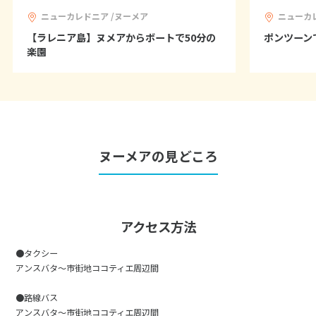
1
1月未定
2028年
月
ニューカレドニア /ヌーメア
ニューカ
【ラレニア島】ヌメアからボートで50分の
ポンツーン
1
楽園
2
3
4
5
6
7
8
9
10
11
12
13
14
15
16
17
18
19
20
21
22
23
24
25
26
27
28
29
ヌーメアの見どころ
30
31
2
2月未定
2028年
月
アクセス方法
1
2
3
4
5
●タクシー
6
7
8
9
10
11
12
アンスバタ～市街地ココティエ周辺間
13
14
15
16
17
18
19
●路線バス
20
21
22
23
24
25
26
アンスバタ～市街地ココティエ周辺間