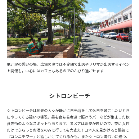
地元民の憩いの場。広場の奥では不定期で出店やフリマが出店するイベン
ト開催も。中心にはカフェもあるのでのんびり過ごせます
シトロンビーチ
シトロンビーチは地元の人々が静かに日光浴をして休日を過ごしたいとき
にやってくる憩いの場所。昼も夜も若者達で賑わうバーなどが集まった飲
食店街のようなスポットもあります。ヌメアは治安が良いので、夜に女性
だけでふらっとお酒をのみに行っても大丈夫！日本人を見かけると陽気に
『コンニチワー』と話しかけてくれるかも。またシトロン湾沿いに建つ、