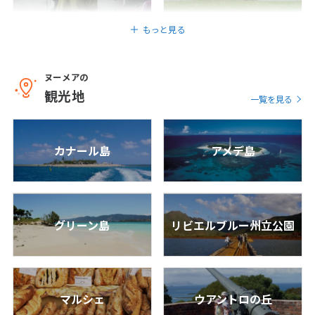
1
2
3
もっと見る
4
5
6
7
8
9
10
11
12
13
14
15
16
17
ヌーメアの
18
19
20
21
22
23
24
観光地
一覧を見る
25
26
27
28
29
30
カナール島
アメデ島
5
5月未定
2027年
月
1
2
3
4
5
6
7
8
グリーン島
リビエルブルー州立公園
9
10
11
12
13
14
15
16
17
18
19
20
21
22
23
24
25
26
27
28
29
マルシェ
ウアントロの丘
30
31