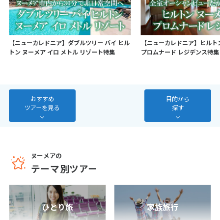
7
8
9
10
11
12
13
14
15
16
17
18
19
20
21
22
23
24
25
26
27
【ニューカレドニア】ダブルツリー バイ ヒル
【ニューカレドニア】ヒルトン
トン ヌーメア イロ メトル リゾート特集
プロムナード レジデンス特集
28
3
3月未定
2027年
月
おすすめ
目的から
ツアーを見る
探す
1
2
3
4
5
6
7
8
9
10
11
12
13
14
15
16
17
18
19
20
ヌーメアの
21
22
23
24
25
26
27
テーマ別ツアー
28
29
30
31
ひとり旅
家族旅行
4
4月未定
2027年
月