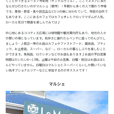
くことができるヌーメア市街地（サントルヴィル）。ここでヌメアに来た
ならぜひ行きたいのがマルシェ（朝市）！早朝から多くの人で賑わう市場
です。果物・野菜・魚や民芸品など5つの棟に分かれていて、市民の台所で
もあります。ここにあるカフェではカフェオレとクロックマダムが人気。
ローカル気分で朝食を楽しんでみては♪
中心地にあるココティエ広場には植物園や観光案内所もあり、地元の人々
の憩いの場となっています。街歩きに疲れたらベンチに座ってのんびりし
ましょう…♪周辺一帯のお店はカフェやファストフード、雑貨店、ブティ
ック、お土産店、スーパー、など…。ローカルの暮らしぶりを楽しむこと
ができます。免税店、ロクシタンなどのお店もあります♪お店の平日営業
時間はだいたい8～17時。土曜は午前のみ営業、日曜・祝日はお店はほと
んどやっていません。日曜日はマルシェとスーパーくらいしか開いていな
い為オプショナルツアーなどに参加するのがオススメです！
マルシェ