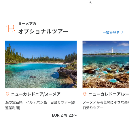
ス
25
26
27
28
29
30
31
ヌーメアの
8
8月未定
オプショナルツアー
2027年
月
一覧を見る
1
2
3
4
5
6
7
8
9
10
11
12
13
14
15
16
17
18
19
20
21
22
23
24
25
26
27
28
29
30
31
ニューカレドニア/ヌーメア
ニューカレドニア/ヌ
9
9月未定
2027年
月
海の宝石箱「イルデパン島」日帰りツアー(高
ヌーメアから気軽に小さな楽
速船利用)
日帰りツアー
1
2
3
4
EUR 278.22〜
5
6
7
8
9
10
11