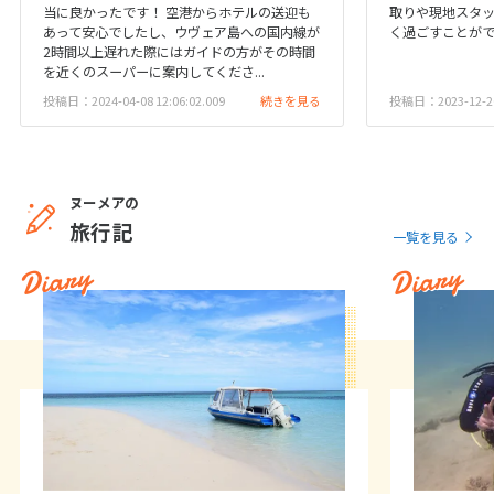
当に良かったです！ 空港からホテルの送迎も
取りや現地スタ
1
2
3
4
5
6
あって安心でしたし、ウヴェア島への国内線が
く過ごすことが
2時間以上遅れた際にはガイドの方がその時間
7
8
9
10
11
12
13
を近くのスーパーに案内してくださ...
14
15
16
17
18
19
20
投稿日：2024-04-08 12:06:02.009
続きを見る
投稿日：2023-12-20 
21
22
23
24
25
26
27
28
29
30
ヌーメアの
旅行記
12
一覧を見る
12月未定
2027年
月
Diary
Diary
1
2
3
4
5
6
7
8
9
10
11
12
13
14
15
16
17
18
19
20
21
22
23
24
25
26
27
28
29
30
31