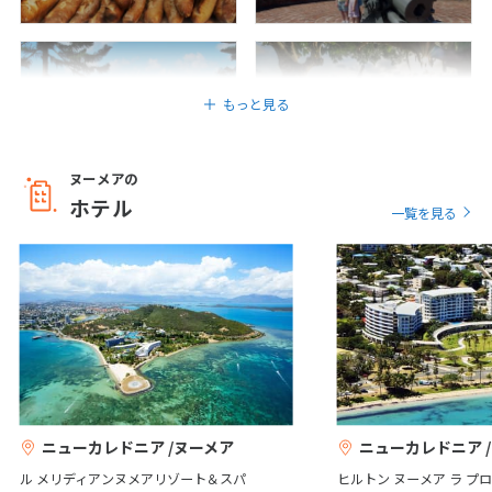
6
6月未定
2027年
月
アンスバタ
シトロン湾
もっと見る
1
2
3
4
5
6
7
8
9
10
11
12
ヌーメアの
13
14
15
16
17
18
19
ホテル
ココティエ広場
ブーライユ
一覧を見る
20
21
22
23
24
25
26
27
28
29
30
7
7月未定
2027年
月
1
2
3
4
5
6
7
8
9
10
ニューカレドニア /ヌーメア
ニューカレドニア 
11
12
13
14
15
16
17
ル メリディアンヌメアリゾート＆スパ
ヒルトン ヌーメア ラ プ
18
19
20
21
22
23
24