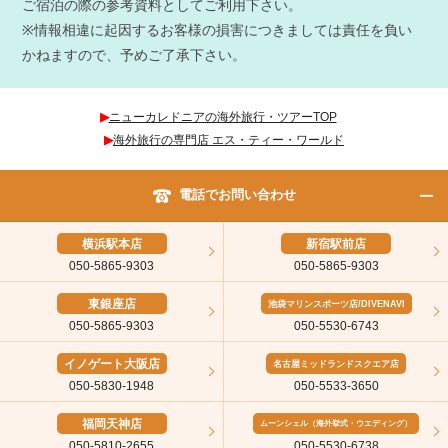
ご宿泊の際の参考資料としてご利用下さい。
※情報相違に起因するお客様の損害につきましては責任を負い
かねますので、予めご了承下さい。
▶︎
ニューカレドニアの海外旅行・ツアーTOP
▶︎
海外旅行の専門店 エス・ティー・ワールド
電話でお問い合わせ
横浜駅本店
新宿駅前店
050-5865-9303
050-5865-9303
東銀座店
池袋マリンスポーツ店/DIVENAVI
050-5865-9303
050-5530-6743
イノゲート大阪店
名古屋ミッドランドスクエア店
050-5830-1948
050-5533-3650
福岡天神店
ムーンシェル（海外挙式・ウエディング）
050-5810-2655
050-5530-6738