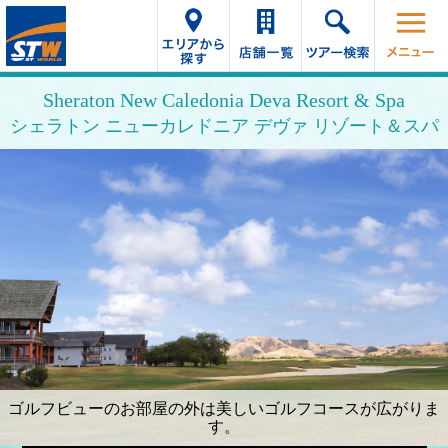
Sheraton New Caledonia Deva Resort & Spa
シェラトン ニューカレドニア デヴァ リゾート＆スパ
ゴルフビューのお部屋の外は美しいゴルフコースが広がりま
す。