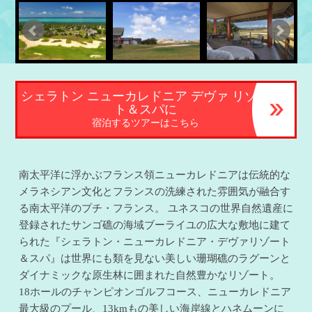
シェラトン ニューカレドニア デヴァ リゾー
ト＆スパに
宿泊するツアーはこちら
南太平洋に浮かぶフランス領ニューカレドニアは伝統的な
メラネシアン文化とフランスの洗練された雰囲気が融合す
る南太平洋のプチ・フランス。 ユネスコの世界自然遺産に
登録されたサンゴ礁の海域ブーライユの広大な敷地に建て
られた『シェラトン・ニューカレドニア・デヴァリゾート
＆スパ』は世界にも類を見ない美しい珊瑚礁のラグーンと
ダイナミックな原生林に囲まれた自然豊かなリゾート。
18ホールのチャンピオンゴルフコース、ニューカレドニア
最大級のプール、13kmもの美しい海岸線とハネムーンに