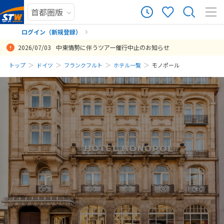
ログイン（新規登録）
2026/07/03
中東情勢に伴うツアー催行中止のお知らせ
まだ履歴がありません
トップ
ドイツ
フランクフルト
ホテル一覧
モノポール
まだ登録がありません