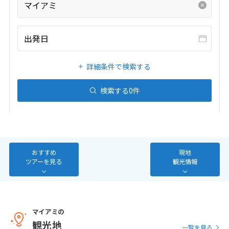
マイアミ
20
21
22
23
24
25
26
27
28
29
30
31
出発日
1
1月未定
2027年
月
詳細条件で検索する
1
2
検索する
0
件
3
4
5
6
7
8
9
10
11
12
13
14
15
16
17
18
19
20
21
22
23
24
25
26
27
28
29
30
おすすめ
現地
ツアーを見る
観光情報
31
2
2月未定
2027年
月
マイアミの
1
2
3
4
5
6
観光地
一覧を見る