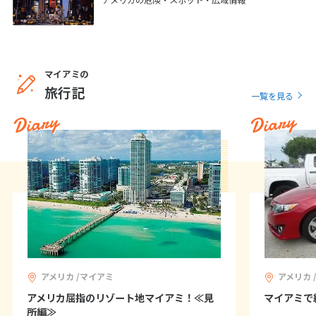
12
13
14
15
16
17
18
19
20
21
22
23
24
25
26
27
28
29
30
マイアミの
旅行記
一覧を見る
10
10月未定
2027年
月
Diary
Diary
1
2
3
4
5
6
7
8
9
10
11
12
13
14
15
16
17
18
19
20
21
22
23
24
25
26
27
28
29
30
31
アメリカ /マイアミ
アメリカ 
11
11月未定
アメリカ屈指のリゾート地マイアミ！≪見
マイアミで
2027年
月
所編≫