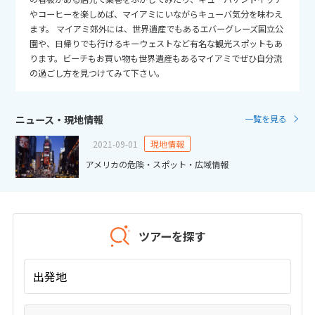
25
26
27
28
29
30
31
やコーヒーを楽しめば、マイアミにいながらキューバ気分を味わえ
ます。 マイアミ郊外には、世界遺産でもあるエバーグレーズ国立公
園や、日帰りでも行けるキーウェストなど有名な観光スポットもあ
11
11月未定
2026年
月
ります。ビーチもお買い物も世界遺産もあるマイアミでぜひ自分流
の過ごし方を見つけてみて下さい。
1
2
3
4
5
6
7
8
9
10
11
12
13
14
ニュース・現地情報
一覧を見る
15
16
17
18
19
20
21
2021-09-01
現地情報
22
23
24
25
26
27
28
アメリカの危険・スポット・広域情報
29
30
12
12月未定
2026年
月
ツアーを探す
1
2
3
4
5
出発地
6
7
8
9
10
11
12
13
14
15
16
17
18
19