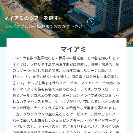
9
9月未定
2026年
月
マイアミのツアーを探す
1
2
3
4
5
リーズナブルから周遊までおまかせ下さい
6
7
8
9
10
11
12
13
14
15
16
17
18
19
マイアミ
20
21
22
23
24
25
26
アメリカ有数の避寒地として世界中の観光客にその名を知られるマ
27
28
29
30
イアミは、フロリダ半島の東海岸南部に位置し、温暖・快適で、冬
のリゾート地として有名です。大西洋に面したビーチは南北に
16km、どこまでも続く白い砂浜と、海の青さは世界レベルの美し
10
10月未定
2026年
月
さです。 セレブも集まるサウスビーチは、マイアミビーチの南にあ
り、マイアミで最も有名で人気のあるビーチです。サウスビーチに
1
2
3
あるアールデコ地区の中心部、オーションドライブ通りにはおしゃ
れなカフェやレストラン、ショップが並び、夜になるとネオンの明
4
5
6
7
8
9
10
かりが輝き、ナイトクラブなどには若者たちが集まり賑わいます。
11
12
13
14
15
16
17
一方、ダウンタウンの主な見どころは、ビスケーン湾のヨットハー
バーに面した南国らしいショッピングモール・ベイサイドマーケッ
18
19
20
21
22
23
24
トプレイスと、キューバの雰囲気が漂うリトルハバナ。スペイン語
の看板がある店先で葉巻をふかしてみたり、キューバサンドイッチ