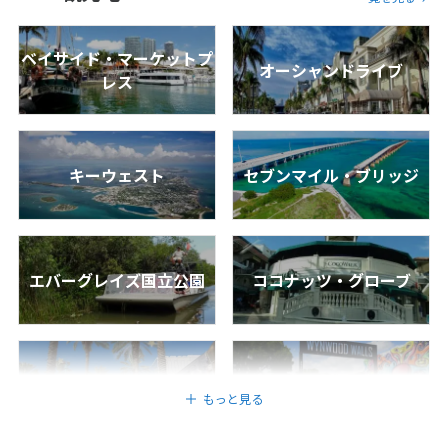
7
8
9
10
11
12
13
14
15
16
17
18
19
20
ベイサイド・マーケットプ
オーシャンドライブ
レス
21
22
23
24
25
26
27
28
キーウェスト
セブンマイル・ブリッジ
3
3月未定
2027年
月
1
2
3
4
5
6
7
8
9
10
11
12
13
エバーグレイズ国立公園
ココナッツ・グローブ
14
15
16
17
18
19
20
21
22
23
24
25
26
27
28
29
30
31
リンカーンロード
ウィンウッド・ウォールズ
もっと見る
4
4月未定
2027年
月