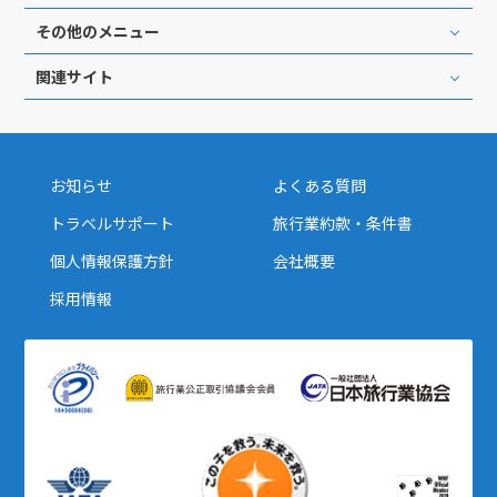
16
17
18
19
20
21
22
その他のメニュー
23
24
25
26
27
28
29
関連サイト
30
5
5月未定
2028年
月
お知らせ
よくある質問
トラベルサポート
旅行業約款・条件書
1
2
3
4
5
6
個人情報保護方針
会社概要
7
8
9
10
11
12
13
採用情報
14
15
16
17
18
19
20
21
22
23
24
25
26
27
28
29
30
31
6
6月未定
2028年
月