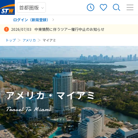
0
ツアー件数
件
ログイン（新規登録）
2026/07/03
中東情勢に伴うツアー催行中止のお知らせ
× カレンダーを閉じる
まだ履歴がありません
トップ
アメリカ
マイアミ
日
月
火
水
木
金
土
まだ登録がありません
8
8月未定
2026年
月
1
2
3
4
5
6
7
8
アメリカ・マイアミ
9
10
11
12
13
14
15
16
17
18
19
20
21
22
Travel To Miami
23
24
25
26
27
28
29
30
31