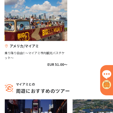
6
6月未定
2027年
月
1
2
3
4
5
6
7
8
9
10
11
12
13
14
15
16
17
18
19
アメリカ/マイアミ
20
21
22
23
24
25
26
乗り降り自由‼ ～マイアミ市内観光バスチケ
ット～
27
28
29
30
EUR 51.00〜
7
7月未定
2027年
月
マイアミとの
1
2
3
周遊におすすめのツアー
4
5
6
7
8
9
10
11
12
13
14
15
16
17
18
19
20
21
22
23
24