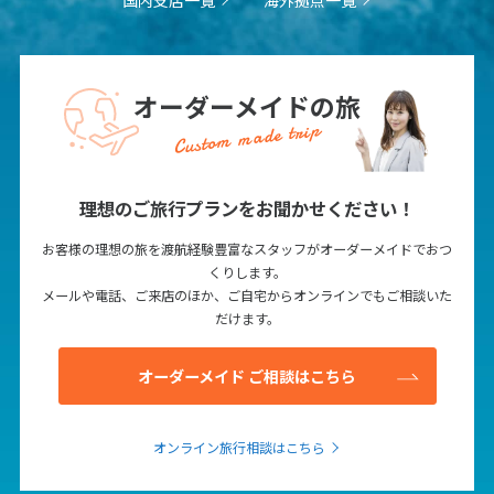
1
1月未定
2028年
月
1
オーダーメイドの旅
2
3
4
5
6
7
8
Custom made trip
9
10
11
12
13
14
15
16
17
18
19
20
21
22
理想のご旅行プランをお聞かせください！
23
24
25
26
27
28
29
30
31
お客様の理想の旅を渡航経験豊富なスタッフがオーダーメイドでおつ
くりします。
メールや電話、ご来店のほか、ご自宅からオンラインでもご相談いた
2
だけます。
2月未定
2028年
月
1
2
3
4
5
オーダーメイド ご相談はこちら
6
7
8
9
10
11
12
13
14
15
16
17
18
19
オンライン旅行相談はこちら
20
21
22
23
24
25
26