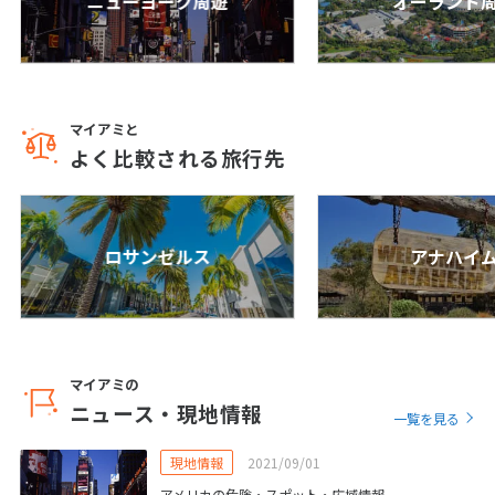
ニューヨーク周遊
オーランド
25
26
27
28
29
30
31
8
8月未定
2027年
月
マイアミと
よく比較される旅行先
1
2
3
4
5
6
7
8
9
10
11
12
13
14
15
16
17
18
19
20
21
ロサンゼルス
アナハイ
22
23
24
25
26
27
28
29
30
31
9
9月未定
マイアミの
2027年
月
ニュース・現地情報
一覧を見る
1
2
3
4
現地情報
2021/09/01
5
6
7
8
9
10
11
アメリカの危険・スポット・広域情報