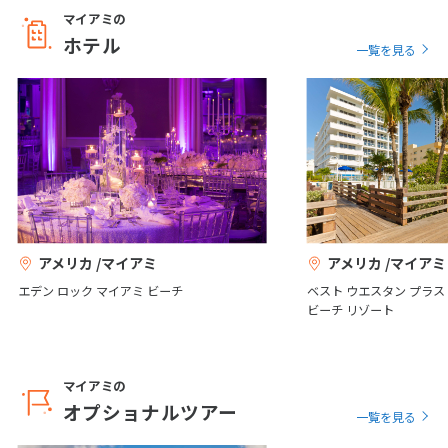
マイアミの
アメリカン・エアライン
1
2
3
ホテル
マーリンズ・パーク
一覧を見る
ズ・アリーナ
4
5
6
7
8
9
10
11
12
13
14
15
16
17
18
19
20
21
22
23
24
アーネスト・ヘミングウェ
スラッピージョーズバー
イ博物館
25
26
27
28
29
30
5
5月未定
2027年
月
アメリカ /マイアミ
アメリカ /マイアミ
1
エデン ロック マイアミ ビーチ
ベスト ウエスタン プラス
2
3
4
5
6
7
8
ビーチ リゾート
9
10
11
12
13
14
15
16
17
18
19
20
21
22
マイアミの
23
24
25
26
27
28
29
オプショナルツアー
一覧を見る
30
31