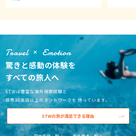
1
2
3
4
5
6
7
8
9
10
11
12
13
14
15
16
17
18
19
20
21
22
23
24
25
26
27
28
29
30
Travel
Emotion
驚きと感動の体験を
12
12月未定
2027年
月
すべての旅人へ
1
2
3
4
5
6
7
8
9
10
11
STWは豊富な海外視察経験と
12
13
14
15
16
17
18
世界30支店以上のネットワークを
持っています。
19
20
21
22
23
24
25
STWの旅が満足できる理由
26
27
28
29
30
31
国内支店一覧
海外拠点一覧