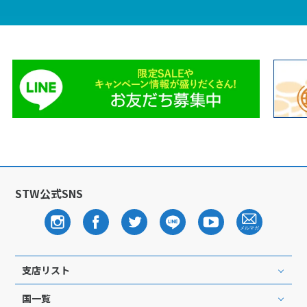
27
28
29
3
3月未定
2028年
月
1
2
3
4
5
6
7
8
9
10
11
12
13
14
15
16
17
18
19
20
21
22
23
24
25
26
27
28
29
30
31
STW公式SNS
4
4月未定
2028年
月
1
支店リスト
2
3
4
5
6
7
8
国一覧
9
10
11
12
13
14
15