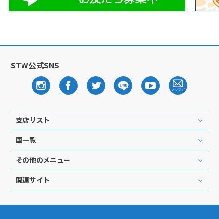
27
28
29
3
3月未定
2028年
月
STW公式SNS
1
2
3
4
5
6
7
8
9
10
11
12
13
14
15
16
17
18
19
20
21
22
23
24
25
支店リスト
26
27
28
29
30
31
国一覧
その他のメニュー
4
4月未定
2028年
月
関連サイト
1
2
3
4
5
6
7
8
9
10
11
12
13
14
15