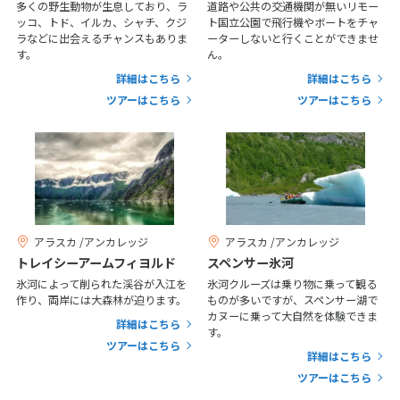
多くの野生動物が生息しており、ラ
道路や公共の交通機関が無いリモー
7
8
9
10
11
12
13
ッコ、トド、イルカ、シャチ、クジ
ト国立公園で飛行機やボートをチャ
ラなどに出会えるチャンスもありま
ーターしないと行くことができませ
14
15
16
17
18
19
20
す。
ん。
21
22
23
24
25
26
27
詳細はこちら
詳細はこちら
ツアーはこちら
ツアーはこちら
28
3
3月未定
2027年
月
1
2
3
4
5
6
7
8
9
10
11
12
13
アラスカ /アンカレッジ
アラスカ /アンカレッジ
トレイシーアームフィヨルド
スペンサー氷河
14
15
16
17
18
19
20
氷河によって削られた渓谷が入江を
氷河クルーズは乗り物に乗って観る
21
22
23
24
25
26
27
作り、両岸には大森林が迫ります。
ものが多いですが、スペンサー湖で
カヌーに乗って大自然を体験できま
28
29
30
31
詳細はこちら
す。
ツアーはこちら
詳細はこちら
ツアーはこちら
4
4月未定
2027年
月