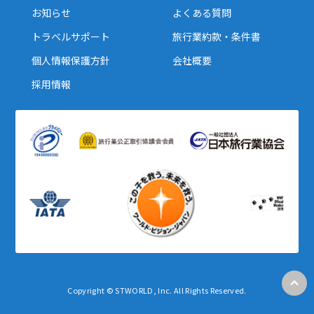
お知らせ
よくある質問
16
17
18
19
20
21
22
トラベルサポート
旅行業約款・条件書
23
24
25
26
27
28
29
個人情報保護方針
会社概要
30
採用情報
5
5月未定
2028年
月
1
2
3
4
5
6
7
8
9
10
11
12
13
14
15
16
17
18
19
20
21
22
23
24
25
26
27
28
29
30
31
6
6月未定
2028年
月
Copyright © STWORLD, Inc. All Rights Reserved.