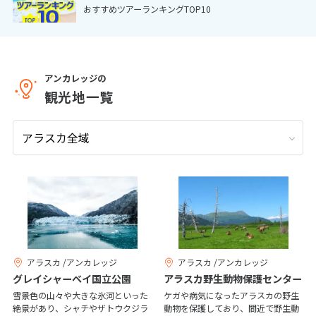
おすすめツアーランキングTOP10
9
9月未定
2026年
月
1
2
3
4
5
6
7
8
9
10
11
12
アンカレッジの
観光地一覧
13
14
15
16
17
18
19
20
21
22
23
24
25
26
27
28
29
30
10
10月未定
2026年
月
1
2
3
4
5
6
7
8
9
10
アラスカ /アンカレッジ
アラスカ /アンカレッジ
11
12
13
14
15
16
17
グレイシャーベイ国立公園
アラスカ野生動物保護センター
18
19
20
21
22
23
24
雪景色の山々や大きな氷河といった
ケガや病気になったアラスカの野生
絶景があり、シャチやザトウクジラ
動物を保護しており、間近で野生動