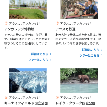
20
21
22
23
24
25
26
27
28
29
30
31
アラスカ /アンカレッジ
アラスカ /アンカレッジ
1
1月未定
2027年
月
アンカレッジ博物館
アラスカ鉄道
アラスカ最大の博物館。美術、歴
北米大陸で最北の地を走る鉄道。天
1
2
史、科学を通じてアラスカと世界を
井までガラス貼りの展望車では、絶
結びつけることを目的としていま
景のパノラマと食事も楽しめます。
3
4
5
6
7
8
9
す。
詳細はこちら
10
11
12
13
14
15
16
詳細はこちら
ツアーはこちら
ツアーはこちら
17
18
19
20
21
22
23
24
25
26
27
28
29
30
31
2
2月未定
2027年
月
アラスカ /アンカレッジ
アラスカ /アンカレッジ
キーナイフィヨルド国立公園
レイク・クラーク国立公園
1
2
3
4
5
6