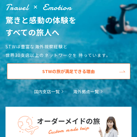
Travel
Emotion
1
2
3
4
5
6
7
8
9
10
11
12
13
驚きと感動の体験を
14
15
16
17
18
19
20
すべての旅人へ
21
22
23
24
25
26
27
28
29
30
STWは豊富な海外視察経験と
世界30支店以上のネットワークを
持っています。
12
12月未定
2027年
月
STWの旅が満足できる理由
1
2
3
4
5
6
7
8
9
10
11
国内支店一覧
海外拠点一覧
12
13
14
15
16
17
18
19
20
21
22
23
24
25
オーダーメイドの旅
26
27
28
29
30
31
Custom made trip