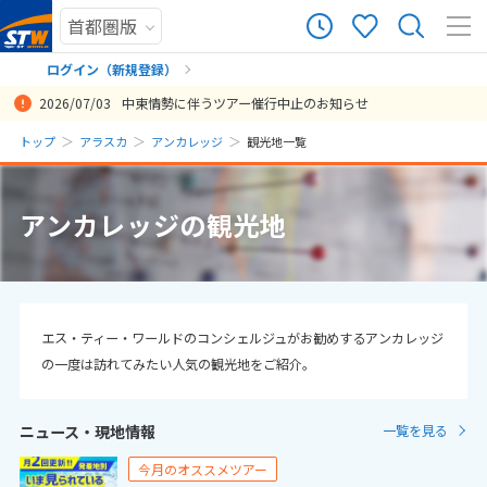
0
ツアー件数
件
ログイン（新規登録）
2026/07/03
中東情勢に伴うツアー催行中止のお知らせ
× カレンダーを閉じる
まだ履歴がありません
トップ
アラスカ
アンカレッジ
観光地一覧
日
月
火
水
木
金
土
まだ登録がありません
8
アンカレッジの観光地
8月未定
2026年
月
1
2
3
4
5
6
7
8
9
10
11
12
13
14
15
エス・ティー・ワールドのコンシェルジュがお勧めするアンカレッジ
の一度は訪れてみたい人気の観光地をご紹介。
16
17
18
19
20
21
22
23
24
25
26
27
28
29
ニュース・現地情報
一覧を見る
30
31
今月のオススメツアー