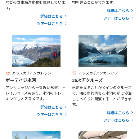
25
26
27
28
29
30
31
などの野生海洋動物も生息していま
物を見ることができます。
す。
詳細はこちら
詳細はこちら
ツアーはこちら
11
11月未定
2026年
月
ツアーはこちら
1
2
3
4
5
6
7
8
9
10
11
12
13
14
15
16
17
18
19
20
21
22
23
24
25
26
27
28
アラスカ /アンカレッジ
アラスカ /アンカレッジ
29
30
ポーテイジ氷河
26氷河クルーズ
アンカレッジから一番近い氷河。ト
氷河を見ることがメインのクルーズ
レイルコースもあり、氷河のトレッ
で、海に崩れ落ちる氷河の前に停泊
12
12月未定
キングもオススメです。
しじっくりと観察することができま
2026年
月
す。
詳細はこちら
1
2
3
4
5
詳細はこちら
ツアーはこちら
ツアーはこちら
6
7
8
9
10
11
12
13
14
15
16
17
18
19