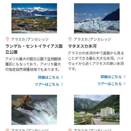
1
2
3
4
5
6
7
8
9
10
11
12
13
14
15
16
17
18
19
20
21
22
23
24
アラスカ /アンカレッジ
アラスカ /アンカレッジ
ランゲル・セントイライアス国
マタヌスカ氷河
25
26
27
28
29
30
立公園
アラスカの氷河の中で道路から見る
ことができる最も大きな氷河。ハイ
アメリカ最大の国立公園で生物圏保
ウェイから近くアクセスの良い氷河
護区にもなっており、アメリカ最大
5
5月未定
2027年
月
です。
の指定自然保護地域でもあります。
詳細はこちら
詳細はこちら
1
ツアーはこちら
ツアーはこちら
2
3
4
5
6
7
8
9
10
11
12
13
14
15
16
17
18
19
20
21
22
23
24
25
26
27
28
29
30
31
アラスカ /アンカレッジ
アラスカ /アンカレッジ