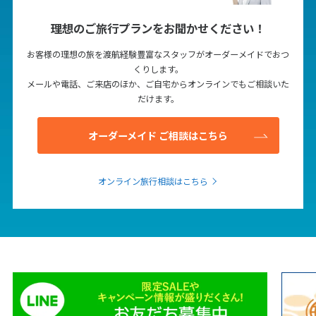
1
1月未定
2028年
月
理想のご旅行プランをお聞かせください！
1
お客様の理想の旅を渡航経験豊富なスタッフがオーダーメイドでおつ
2
3
4
5
6
7
8
くりします。
メールや電話、ご来店のほか、ご自宅からオンラインでもご相談いた
9
10
11
12
13
14
15
だけます。
16
17
18
19
20
21
22
23
24
25
26
27
28
29
オーダーメイド ご相談はこちら
30
31
オンライン旅行相談はこちら
2
2月未定
2028年
月
1
2
3
4
5
6
7
8
9
10
11
12
13
14
15
16
17
18
19
20
21
22
23
24
25
26