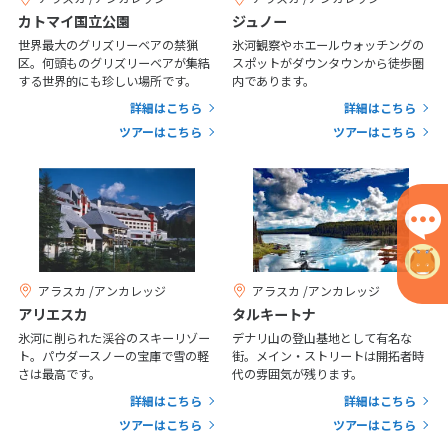
カトマイ国立公園
ジュノー
世界最大のグリズリーベアの禁猟
氷河観察やホエールウォッチングの
6
6月未定
2027年
月
区。何頭ものグリズリーベアが集結
スポットがダウンタウンから徒歩圏
する世界的にも珍しい場所です。
内であります。
1
2
3
4
5
詳細はこちら
詳細はこちら
ツアーはこちら
ツアーはこちら
6
7
8
9
10
11
12
13
14
15
16
17
18
19
20
21
22
23
24
25
26
27
28
29
30
アラスカ /アンカレッジ
アラスカ /アンカレッジ
7
7月未定
2027年
月
アリエスカ
タルキートナ
氷河に削られた渓谷のスキーリゾー
デナリ山の登山基地として有名な
1
2
3
ト。パウダースノーの宝庫で雪の軽
街。メイン・ストリートは開拓者時
さは最高です。
代の雰囲気が残ります。
4
5
6
7
8
9
10
詳細はこちら
詳細はこちら
11
12
13
14
15
16
17
ツアーはこちら
ツアーはこちら
18
19
20
21
22
23
24