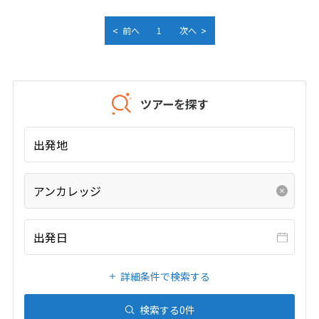
25
26
27
28
29
30
31
<
>
前へ
1
次へ
8
8月未定
2027年
月
ツアーを探す
1
2
3
4
5
6
7
8
9
10
11
12
13
14
出発地
15
16
17
18
19
20
21
22
23
24
25
26
27
28
アンカレッジ
29
30
31
出発日
9
9月未定
2027年
月
詳細条件で検索する
1
2
3
4
5
6
7
8
9
10
11
検索する
0
件