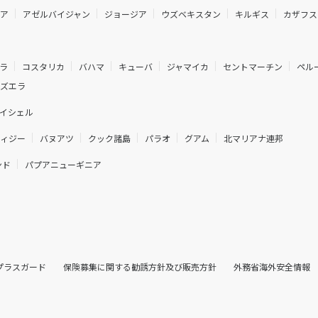
ニア
アゼルバイジャン
ジョージア
ウズベキスタン
キルギス
カザフス
ラ
コスタリカ
バハマ
キューバ
ジャマイカ
セントマーチン
ペル
ネズエラ
イシェル
フィジー
バヌアツ
クック諸島
パラオ
グアム
北マリアナ連邦
ンド
パプアニューギニア
プラスガード
保険募集に関する勧誘方針及び販売方針
外務省海外安全情報