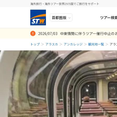
海外旅行・海外ツアー世界29カ国でご旅行をサポート
ツアー検
2026/07/03
中東情勢に伴うツアー催行中止の
ヨーロッパ
人気のテーマ
イタリア
秋旅
トップ
アラスカ
アンカレッジ
観光地一覧
アラ
中近東・トルコ
お得な旅
ドイツ
年末年始
アフリカ
誰と行く？
ベルギー
アジア
目的
スイス
ロシア・中央アジア
ポーランド
アメリカ・カナダ
スウェーデ
中南米・カリブ海
ラトビア
モルディブ・他インド洋
スロヴェニ
太平洋地域
北マケドニ