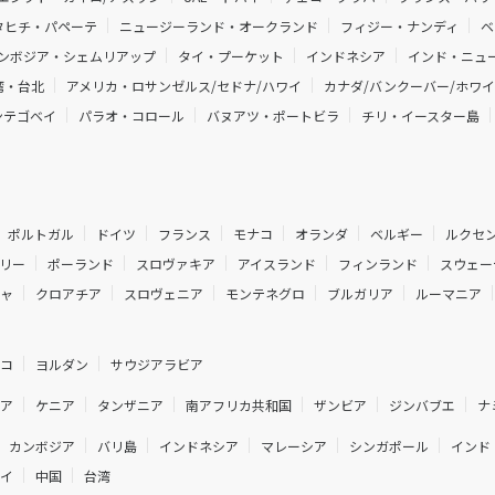
タヒチ・パペーテ
ニュージーランド・オークランド
フィジー・ナンディ
ベ
ンボジア・シェムリアップ
タイ・プーケット
インドネシア
インド・ニュー
湾・台北
アメリカ・ロサンゼルス/セドナ/ハワイ
カナダ/バンクーバー/ホワ
ンテゴベイ
パラオ・コロール
バヌアツ・ポートビラ
チリ・イースター島
ポルトガル
ドイツ
フランス
モナコ
オランダ
ベルギー
ルクセ
リー
ポーランド
スロヴァキア
アイスランド
フィンランド
スウェー
シャ
クロアチア
スロヴェニア
モンテネグロ
ブルガリア
ルーマニア
ルコ
ヨルダン
サウジアラビア
ジア
ケニア
タンザニア
南アフリカ共和国
ザンビア
ジンバブエ
ナ
カンボジア
バリ島
インドネシア
マレーシア
シンガポール
インド
ネイ
中国
台湾