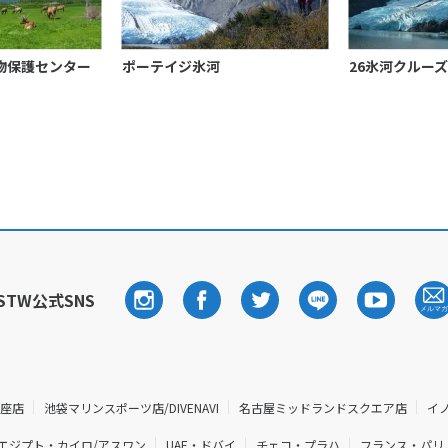
物保護センター
ポーテイジ氷河
26氷河クルーズ
STW公式SNS
銀座店
池袋マリンスポーツ店/DIVENAVI
名古屋ミッドランドスクエア店
イ
エジプト・カイロ/アスワン
UAE・ドバイ
チェコ・プラハ
フランス・パリ