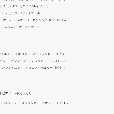
トナム・ダナン/ハノイ/ホイアン
デリー/アグラ/ジャイプール
イトホース
メキシコ・カンクン/メキシコシティ
モロッコ
オーストラリア
ンブルク
イギリス
アイルランド
スイス
デン
デンマーク
ノルウェー
エストニア
北マケドニア
ボスニア・ヘルツェゴビナ
ミビア
マダガスカル
ネパール
スリランカ
ラオス
モンゴル