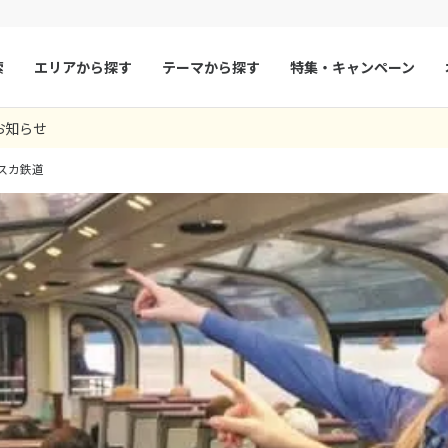
索
エリアから探す
テーマから探す
特集・キャンペーン
お知らせ
マルタ
冬旅
スペイン
ゴールデンウィー
スカ鉄道
フランス
夏旅
モナコ
ルクセンブルク
イギリス
チェコ
オーストリア
スロヴァキア
アイスランド
ン
デンマーク
ノルウェー
リトアニア
ギリシャ
ア
モンテネグロ
ブルガリア
ア
ボスニア・ヘルツェゴビナ
セルビア