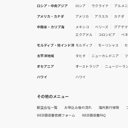
ロシア・中央アジア
ロシア
ウクライナ
アルメ
アメリカ・カナダ
アメリカ
アラスカ
カナダ
中南米・カリブ海
メキシコ
ベリーズ
グアテマ
エクアドル
コロンビア
ベ
モルディブ・他インド洋
モルディブ
モーリシャス
セ
太平洋地域
タヒチ
ニューカレドニア
オセアニア
オーストラリア
ニュージーラ
ハワイ
ハワイ
その他のメニュー
航空会社一覧
お申込み後の流れ
海外旅行保険
WEB領収書依頼フォーム
WEB領収書FAQ