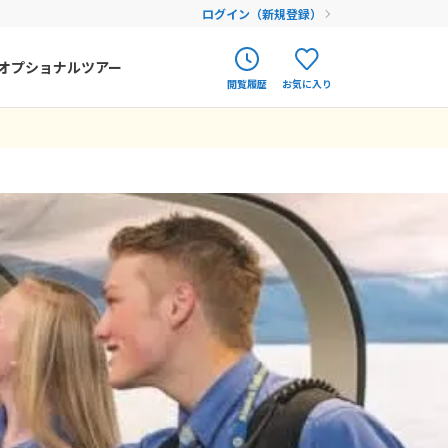
ログイン（新規登録）
オプショナルツアー
閲覧履歴
お気に入り
ク
ポルトガル
春旅
オランダ
アイルランド
まだ履歴がありません
まだ登録がありません
ハンガリー
フィンランド
エストニア
クロアチア
ルーマニア
フェロー諸島