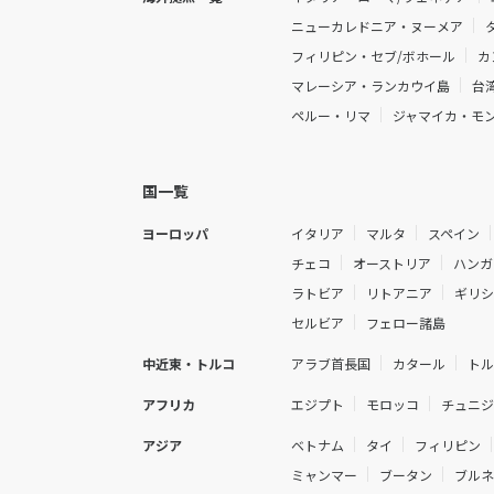
ニューカレドニア・ヌーメア
フィリピン・セブ/ボホール
カ
マレーシア・ランカウイ島
台
ペルー・リマ
ジャマイカ・モ
国一覧
ヨーロッパ
イタリア
マルタ
スペイン
チェコ
オーストリア
ハンガ
ラトビア
リトアニア
ギリ
セルビア
フェロー諸島
中近東・トルコ
アラブ首長国
カタール
ト
アフリカ
エジプト
モロッコ
チュニ
アジア
ベトナム
タイ
フィリピン
ミャンマー
ブータン
ブル