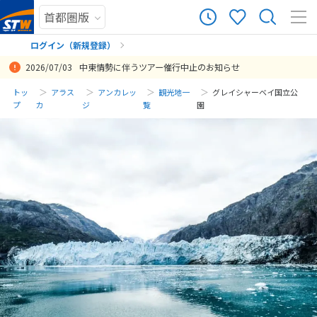
ログイン（新規登録）
2026/07/03
中東情勢に伴うツアー催行中止のお知らせ
まだ履歴がありません
トッ
アラス
アンカレッ
観光地一
グレイシャーベイ国立公
プ
カ
ジ
覧
園
まだ登録がありません