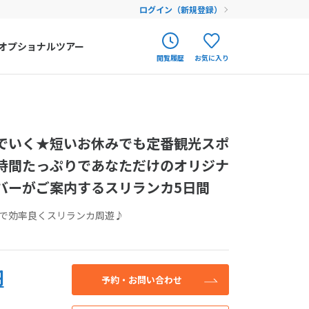
ログイン（新規登録）
オプショナルツアー
閲覧履歴
お気に入り
ク
ポルトガル
春旅
オランダ
せん。お気軽にご
でいく★短いお休みでも定番観光スポ
アイルランド
まだ履歴がありません
まだ登録がありません
してください。
時間たっぷりであなただけのオリジナ
ハンガリー
バーがご案内するスリランカ5日間
フィンランド
込み
で効率良くスリランカ周遊♪
エストニア
クロアチア
円
ルーマニア
予約・お問い合わせ
フェロー諸島