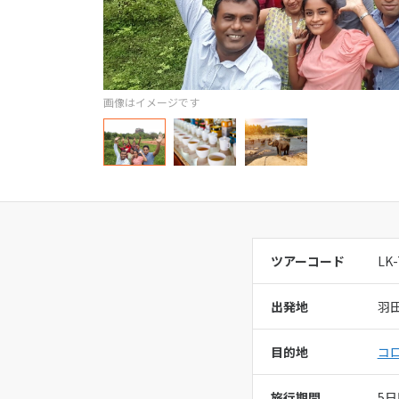
オセアニア
アジアファ
ハワイ
営業時間：
11
画像はイメージです
定休日：
年末
総合旅行業務
ツアーコード
LK-
出発地
羽
目的地
コ
旅行期間
5日