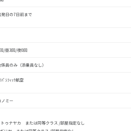
出発日の7日前まで
回/昼3回/夜0回
地係員のみ（添乗員なし）
ｲﾊﾟｼﾌｨｯｸ航空
コノミー
カトゥナヤカ または同等クラス /部屋指定なし