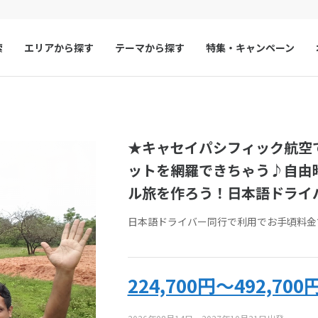
索
エリアから探す
テーマから探す
特集・キャンペーン
マルタ
冬旅
スペイン
ゴールデンウィー
い合わせ
フランス
夏旅
モナコ
い合わせフォームをお送りいただいた時点で、キャンセル料は発生しま
★キャセイパシフィック航空
わせください。
ルクセンブルク
イギリス
ご予約・お問い合わせいただく前に、ツアー画面をキャプチャして保存
ットを網羅できちゃう♪自由
チェコ
オーストリア
ル旅を作ろう！日本語ドライ
スロヴァキア
アイスランド
約・お問い合わせ
来店予約の申し
日本語ドライバー同行で利用でお手頃料金
ン
デンマーク
ノルウェー
リトアニア
ギリシャ
い合わせ
224,700円～492,700
ア
モンテネグロ
ブルガリア
アーコード
LK-TSF5-XD
をお伝えください
ア
ボスニア・ヘルツェゴビナ
セルビア