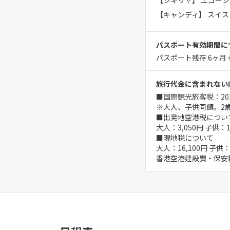
【シギリヤ】 エコーシ
【キャンディ】 スイス
パスポート有効期間に
パスポート残存 6ヶ
旅行代金に含まれない
■国際観光旅客税：202
※大人、子供同額。2
■出発地空港税につい
大人：3,050円 子供
■現地税について
大人：16,100円 子供
香港空港建設費・保安料