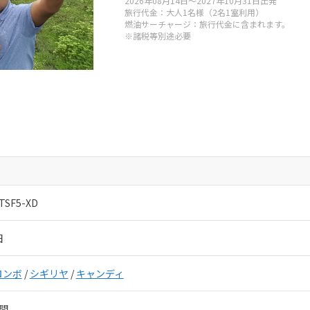
2026年08月14日～2027年10月31日出発
クトリー
旅行代金：大人1名様（2名1室利用）
燃油サーチャージ：旅行代金に含まれます。
※諸税等別途必要
050-5530-6741
:00-19:00
年始
取扱管理者：
秋田健三郎・小圷孝幸
TSF5-XD
田
ロンボ
/
シギリヤ
/
キャンディ
間