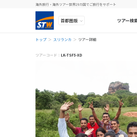
海外旅行・海外ツアー世界29カ国でご旅行をサポート
ツアー検
トップ
スリランカ
ツアー詳細
ヨーロッパ
人気のテーマ
イタリア
秋旅
メールでお問
中近東・トルコ
お得な旅
ドイツ
年末年始
ツアーコード：
LK-TSF5-XD
※ご予約・お問
予約・お問い合
アフリカ
誰と行く？
ベルギー
※該当ツアーを
アジア
目的
スイス
ロシア・中央アジア
ポーランド
予
アメリカ・カナダ
スウェーデ
中南米・カリブ海
ラトビア
お電話でお問
モルディブ・他インド洋
スロヴェニ
お電話の際にツ
太平洋地域
北マケドニ