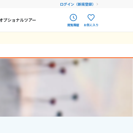
ログイン（新規登録）
オプショナルツアー
閲覧履歴
お気に入り
ク
ポルトガル
春旅
オランダ
12
9月未定
12月未定
2026年
月
アイルランド
まだ履歴がありません
まだ登録がありません
金
土
日
月
火
水
木
金
土
ハンガリー
4
5
1
2
3
4
5
フィンランド
11
12
6
7
8
9
10
11
12
18
19
エストニア
13
14
15
16
17
18
19
25
26
20
21
22
23
24
25
26
クロアチア
27
28
29
30
31
ルーマニア
フェロー諸島