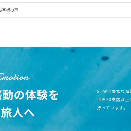
お客様の声
Emotion
感動の体験を
STWは豊富な
世界30支店以
の旅人へ
持っています。