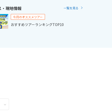
ス・現地情報
一覧を見る
2
11月未定
2月未定
2027年
月
今月のオススメツアー
おすすめツアーランキングTOP10
金
土
日
月
火
水
木
金
土
6
7
1
2
3
4
5
6
13
14
7
8
9
10
11
12
13
20
21
14
15
16
17
18
19
20
27
28
21
22
23
24
25
26
27
28