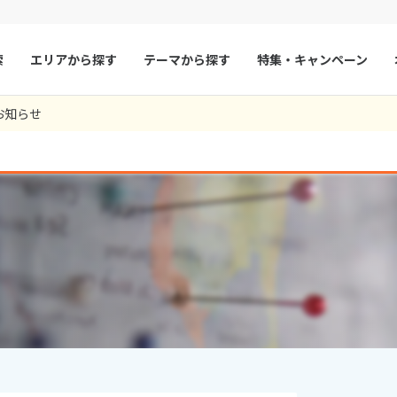
索
エリアから探す
テーマから探す
特集・キャンペーン
59
ツアー件数
件
お知らせ
× カレンダーを閉じる
マルタ
冬旅
スペイン
ゴールデンウィー
フランス
夏旅
モナコ
9
8月未定
2026年
月
ルクセンブルク
イギリス
火
水
木
金
土
日
月
火
水
木
チェコ
オーストリア
1
1
2
3
スロヴァキア
アイスランド
4
5
6
7
8
6
7
8
9
10
ン
11
12
13
デンマーク
14
15
13
14
ノルウェー
15
16
17
18
19
20
21
22
20
21
22
23
24
リトアニア
ギリシャ
25
26
27
28
29
27
28
29
30
ア
モンテネグロ
ブルガリア
ア
ボスニア・ヘルツェゴビナ
セルビア