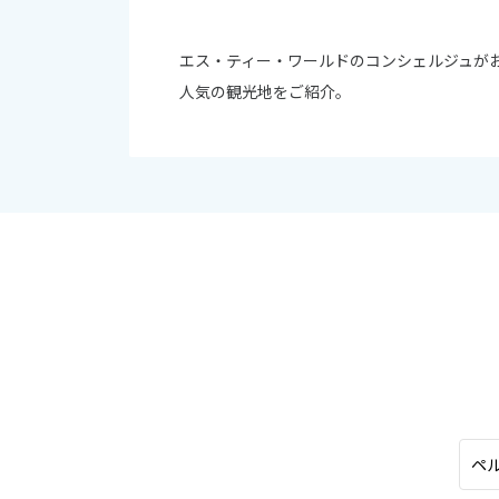
オセアニア
10
ハワイ
エス・ティー・ワールドのコンシェルジュが
2026年
人気の観光地をご紹介。
日
月
4
5
11
12
18
19
25
26