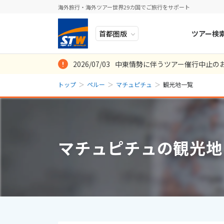
海外旅行・海外ツアー世界29カ国でご旅行をサポート
ツアー検
2026/07/03
中東情勢に伴うツアー催行中止の
ヨーロッパ
人気のテーマ
イタリア
秋旅
トップ
ペルー
マチュピチュ
観光地一覧
中近東・トルコ
お得な旅
ドイツ
年末年始
8
2026年
月
アフリカ
誰と行く？
ベルギー
日
月
アジア
目的
スイス
マチュピチュの観光地
ロシア・中央アジア
ポーランド
2
3
アメリカ・カナダ
スウェーデ
9
10
中南米・カリブ海
16
17
ラトビア
23
24
モルディブ・他インド洋
スロヴェニ
30
31
太平洋地域
北マケドニ