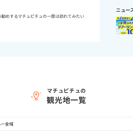
ニュー
11
お勧めするマチュピチュの一度は訪れてみたい
10月未定
月
2026年
月
火
水
木
金
土
日
月
火
水
木
1
2
3
1
2
3
4
5
6
7
8
9
10
8
9
10
11
12
13
14
15
16
17
15
16
17
18
19
20
21
22
23
24
22
23
24
25
26
27
28
29
30
31
29
30
マチュピチュの
観光地一覧