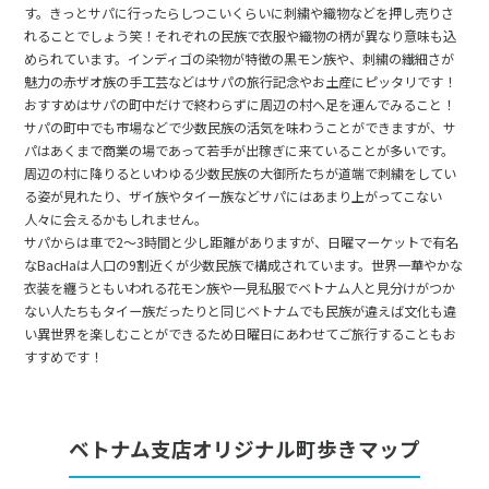
す。きっとサパに行ったらしつこいくらいに刺繍や織物などを押し売りさ
れることでしょう笑！それぞれの民族で衣服や織物の柄が異なり意味も込
められています。インディゴの染物が特徴の黒モン族や、刺繍の繊細さが
魅力の赤ザオ族の手工芸などはサパの旅行記念やお土産にピッタリです！
おすすめはサパの町中だけで終わらずに周辺の村へ足を運んでみること！
サパの町中でも市場などで少数民族の活気を味わうことができますが、サ
パはあくまで商業の場であって若手が出稼ぎに来ていることが多いです。
周辺の村に降りるといわゆる少数民族の大御所たちが道端で刺繍をしてい
る姿が見れたり、ザイ族やタイー族などサパにはあまり上がってこない
人々に会えるかもしれません。
サパからは車で2～3時間と少し距離がありますが、日曜マーケットで有名
なBacHaは人口の9割近くが少数民族で構成されています。世界一華やかな
衣装を纏うともいわれる花モン族や一見私服でベトナム人と見分けがつか
ない人たちもタイー族だったりと同じベトナムでも民族が違えば文化も違
い異世界を楽しむことができるため日曜日にあわせてご旅行することもお
すすめです！
ベトナム支店オリジナル町歩きマップ