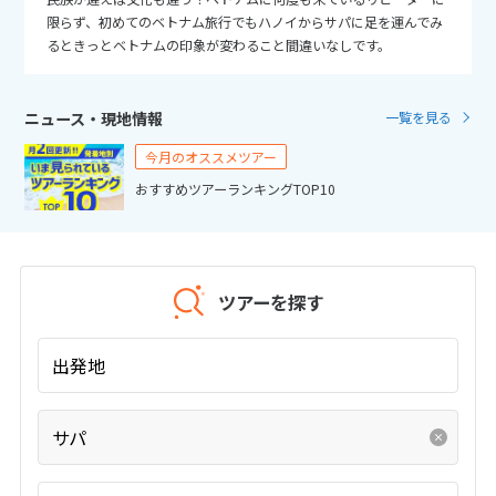
25
26
27
28
29
30
31
限らず、初めてのベトナム旅行でもハノイからサパに足を運んでみ
るときっとベトナムの印象が変わること間違いなしです。
11
11月未定
2026年
月
ニュース・現地情報
一覧を見る
1
2
3
4
5
6
7
今月のオススメツアー
8
9
10
11
12
13
14
おすすめツアーランキングTOP10
15
16
17
18
19
20
21
22
23
24
25
26
27
28
29
30
ツアーを探す
12
12月未定
2026年
月
出発地
1
2
3
4
5
サパ
6
7
8
9
10
11
12
13
14
15
16
17
18
19