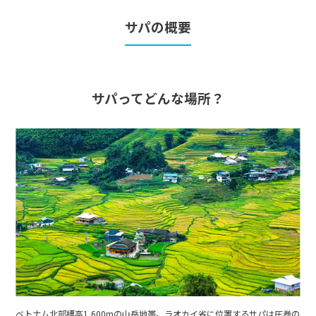
サパの概要
6
6月未定
2027年
月
1
2
3
4
5
サパってどんな場所？
6
7
8
9
10
11
12
13
14
15
16
17
18
19
20
21
22
23
24
25
26
27
28
29
30
7
7月未定
2027年
月
1
2
3
4
5
6
7
8
9
10
11
12
13
14
15
16
17
18
19
20
21
22
23
24
ベトナム北部標高1,600mの山岳地帯。ラオカイ省に位置するサパは圧巻の