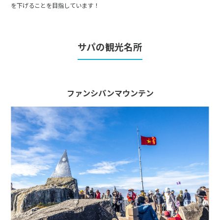
を下げることを目指しています！
27
28
29
3
3月未定
サパの観光名所
2028年
月
1
2
3
4
5
6
7
8
9
10
11
ファンシパンマウンテン
12
13
14
15
16
17
18
19
20
21
22
23
24
25
26
27
28
29
30
31
4
4月未定
2028年
月
1
2
3
4
5
6
7
8
9
10
11
12
13
14
15