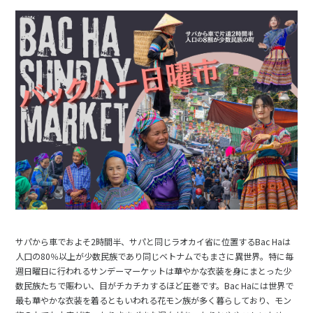
サパから車でおよそ2時間半、サパと同じラオカイ省に位置するBac Haは
人口の80％以上が少数民族であり同じベトナムでもまさに異世界。特に毎
週日曜日に行われるサンデーマーケットは華やかな衣装を身にまとった少
数民族たちで賑わい、目がチカチカするほど圧巻です。Bac Haには世界で
最も華やかな衣装を着るともいわれる花モン族が多く暮らしており、モン