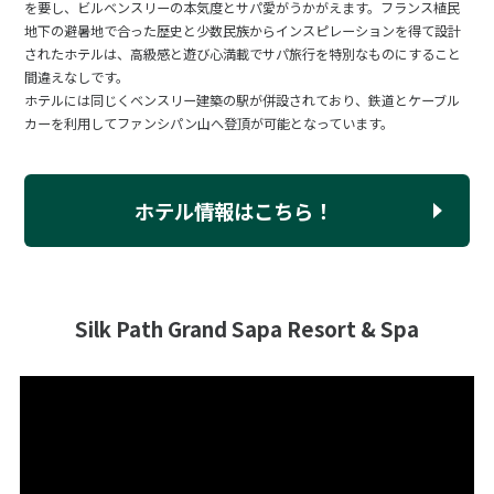
を要し、ビルベンスリーの本気度とサパ愛がうかがえます。フランス植民
地下の避暑地で合った歴史と少数民族からインスピレーションを得て設計
されたホテルは、高級感と遊び心満載でサパ旅行を特別なものにすること
間違えなしです。
ホテルには同じくベンスリー建築の駅が併設されており、鉄道とケーブル
カーを利用してファンシパン山へ登頂が可能となっています。
ホテル情報はこちら！
Silk Path Grand Sapa Resort & Spa