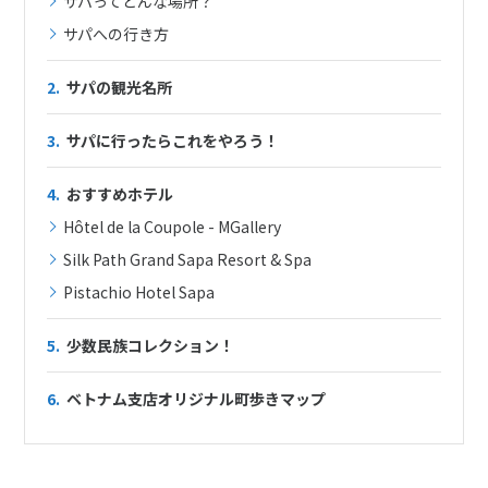
サパってどんな場所？
1
2
3
サパへの行き方
4
5
6
7
8
9
10
2.
サパの観光名所
11
12
13
14
15
16
17
18
19
20
21
22
23
24
3.
サパに行ったらこれをやろう！
25
26
27
28
29
30
4.
おすすめホテル
Hôtel de la Coupole - MGallery
5
5月未定
2027年
月
Silk Path Grand Sapa Resort & Spa
Pistachio Hotel Sapa
1
2
3
4
5
6
7
8
5.
少数民族コレクション！
9
10
11
12
13
14
15
6.
ベトナム支店オリジナル町歩きマップ
16
17
18
19
20
21
22
23
24
25
26
27
28
29
30
31