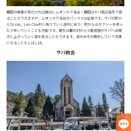
棚田の絶景が見たければ絶対にムオンホア渓谷！棚田はサパ周辺各所で見
ることができますが、ムオンホア渓谷のパノラマは圧巻です。サパの町か
らTa Van、Lao Chai村へ降りていく途中にあり、町からはタクシーを使っ
たり歩いていくことも可能です。朝方は麓の村から少数民族がサパへ出稼
ぎに上がっていく姿を見ることもできます。途中水牛が散歩していて渋滞
になることもしばしば。
サパ教会