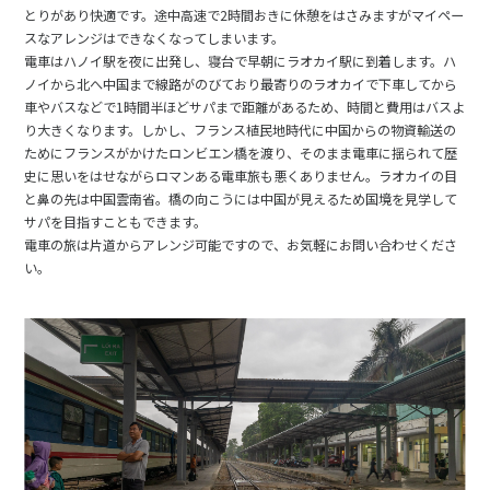
12
13
14
15
16
17
18
とりがあり快適です。途中高速で2時間おきに休憩をはさみますがマイペー
スなアレンジはできなくなってしまいます。
19
20
21
22
23
24
25
電車はハノイ駅を夜に出発し、寝台で早朝にラオカイ駅に到着します。ハ
26
27
28
29
30
ノイから北へ中国まで線路がのびており最寄りのラオカイで下車してから
車やバスなどで1時間半ほどサパまで距離があるため、時間と費用はバスよ
り大きくなります。しかし、フランス植民地時代に中国からの物資輸送の
10
ためにフランスがかけたロンビエン橋を渡り、そのまま電車に揺られて歴
10月未定
2027年
月
史に思いをはせながらロマンある電車旅も悪くありません。ラオカイの目
と鼻の先は中国雲南省。橋の向こうには中国が見えるため国境を見学して
1
2
サパを目指すこともできます。
3
4
5
6
7
8
9
電車の旅は片道からアレンジ可能ですので、お気軽にお問い合わせくださ
い。
10
11
12
13
14
15
16
17
18
19
20
21
22
23
24
25
26
27
28
29
30
31
11
11月未定
2027年
月