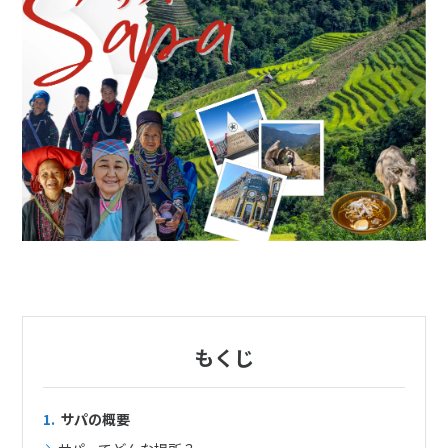
7
8
9
10
11
12
13
14
15
16
17
18
19
20
21
22
23
24
25
26
27
28
3
3月未定
2027年
月
1
2
3
4
5
6
7
8
9
10
11
12
13
14
15
16
17
18
19
20
21
22
23
24
25
26
27
もくじ
28
29
30
31
1.
サパの概要
4
4月未定
2027年
月