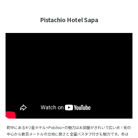
Pistachio Hotel Sapa
町中にある4つ星ホテル<Pistchio>の魅力はお部屋がきれいで広い点！街の
中心から数百メートルの立地に良さと全室バスタブ付きも魅力です。冬は