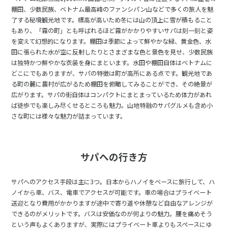
棚田、少数民族、ベトナム最高峰のファンシパン山などで多くの旅人を魅
25
26
27
28
29
30
31
了する秘境観光地です。標高が高いため冬には山の頂上に雪が積もること
もあり、「霧の町」とも呼ばれるほど霧がかかりやすいサパは刻一刻と姿
を変えて幻想的になります。棚田は季節によって鮮やかな緑、黄金色、水
8
8月未定
田に張られた水が空に反射したりとさまざまな色と景色を見せ、少数民族
2027年
月
は独特かつ鮮やかな衣装を身にまといます。水田や棚田自体はベトナムに
どこにでもありますが、サパの特徴は町が高所にある点です。観光地であ
1
2
3
4
5
6
7
る町の麓に農村が広がるため棚田を俯瞰してみることができ、その絶景が
8
9
10
11
12
13
14
広がります。サパの街自体はコンパクトにまとまっているため体力があれ
ば徒歩でも楽しみ尽くせるところも魅力。山地特融のサパグルメも含め小
15
16
17
18
19
20
21
さな町には様々な魅力が詰まっています。
22
23
24
25
26
27
28
29
30
31
サパへの行き方
9
9月未定
2027年
月
サパへのアクセス手段は主に3つ。日本からハノイをベースに旅行して、ハ
ノイから車、バス、電車でアクセスが可能です。車の場合はプライベート
1
2
3
4
送迎となり費用がかかりますが途中で寄り道や休憩など自由なアレンジが
できるのがメリットです。バスは安価なのが何よりの魅力。腰を痛めそう
5
6
7
8
9
10
11
という声もよくありますが、実際にはプライベート車よりもスペースにゆ