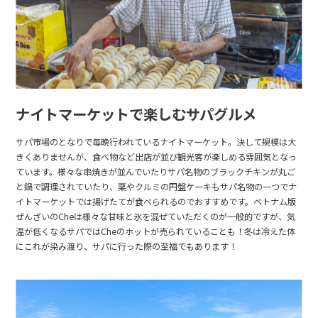
ナイトマーケットで楽しむサパグルメ
サパ市場のとなりで毎晩行われているナイトマーケット。決して規模は大
きくありませんが、食べ物など出店が並び観光客が楽しめる雰囲気となっ
ています。様々な串焼きが並んでいたりサパ名物のブラックチキンが丸ご
と鍋で調理されていたり、栗やクルミの円盤ケーキもサパ名物の一つでナ
イトマーケットでは揚げたてが食べられるのでおすすめです。ベトナム版
ぜんざいのCheは様々な甘味と氷を混ぜていただくのが一般的ですが、気
温が低くなるサパではCheのホットが売られていることも！冬は冷えた体
にこれが染み渡り、サパに行った際の至福でもあります！