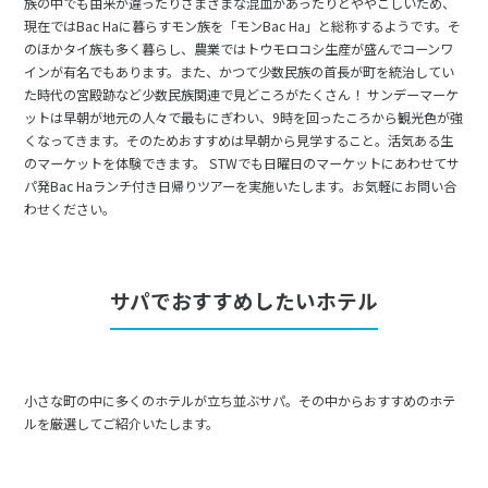
族の中でも由来が違ったりさまざまな混血があったりとややこしいため、
現在ではBac Haに暮らすモン族を「モンBac Ha」と総称するようです。そ
のほかタイ族も多く暮らし、農業ではトウモロコシ生産が盛んでコーンワ
インが有名でもあります。また、かつて少数民族の首長が町を統治してい
た時代の宮殿跡など少数民族関連で見どころがたくさん！ サンデーマーケ
ットは早朝が地元の人々で最もにぎわい、9時を回ったころから観光色が強
くなってきます。そのためおすすめは早朝から見学すること。活気ある生
のマーケットを体験できます。 STWでも日曜日のマーケットにあわせてサ
パ発Bac Haランチ付き日帰りツアーを実施いたします。お気軽にお問い合
わせください。
サパでおすすめしたいホテル
小さな町の中に多くのホテルが立ち並ぶサパ。その中からおすすめのホテ
ルを厳選してご紹介いたします。