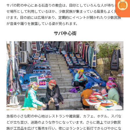
サパの町の中心にある石造りの教会は、目印としていろんな人が待ち合わ
せ場所として利用しているほか、少数民族が集まっている風景もよく見か
けます。目の前には広場があり、定期的にイベントが開かれたり少数民族
が音楽や踊りを披露している姿が見られます。
サパ中心街
急坂の小さな町の中心地はレストランや雑貨屋、カフェ、ホテル、スパな
どが立ち並び、迷路のような作りになっています。さらに路上では少数民
族が工芸品を広げて販売を行い、夜にはランタンと街灯できらびやかにな