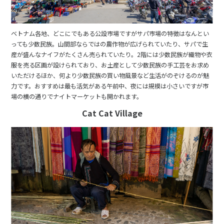
1
2
3
4
5
6
7
8
9
10
ベトナム各地、どこにでもある公設市場ですがサパ市場の特徴はなんとい
11
12
13
14
15
16
17
っても少数民族。山間部ならではの農作物が広げられていたり、サパで生
18
19
20
21
22
23
24
産が盛んなナイフがたくさん売られていたり。2階には少数民族が織物や衣
服を売る区画が設けられており、お土産として少数民族の手工芸をお求め
25
26
27
28
29
30
いただけるほか、何より少数民族の買い物風景など生活がのぞけるのが魅
力です。おすすめは最も活気がある午前中、夜には規模は小さいですが市
場の横の通りでナイトマーケットも開かれます。
7
7月未定
2028年
月
Cat Cat Village
1
2
3
4
5
6
7
8
9
10
11
12
13
14
15
16
17
18
19
20
21
22
23
24
25
26
27
28
29
30
31