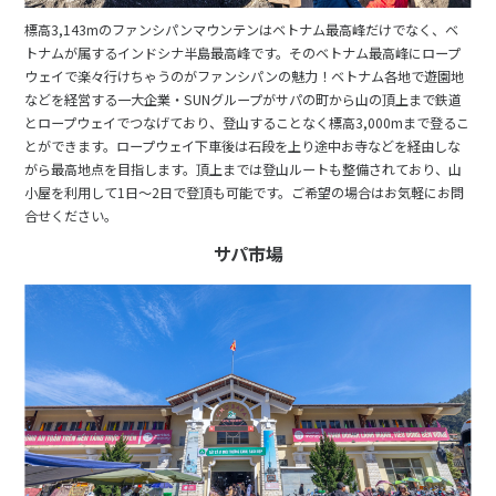
16
17
18
19
20
21
22
標高3,143mのファンシパンマウンテンはベトナム最高峰だけでなく、ベ
トナムが属するインドシナ半島最高峰です。そのベトナム最高峰にロープ
23
24
25
26
27
28
29
ウェイで楽々行けちゃうのがファンシパンの魅力！ベトナム各地で遊園地
30
などを経営する一大企業・SUNグループがサパの町から山の頂上まで鉄道
とロープウェイでつなげており、登山することなく標高3,000mまで登るこ
とができます。ロープウェイ下車後は石段を上り途中お寺などを経由しな
がら最高地点を目指します。頂上までは登山ルートも整備されており、山
5
5月未定
2028年
月
小屋を利用して1日～2日で登頂も可能です。ご希望の場合はお気軽にお問
合せください。
1
2
3
4
5
6
サパ市場
7
8
9
10
11
12
13
14
15
16
17
18
19
20
21
22
23
24
25
26
27
28
29
30
31
6
6月未定
2028年
月