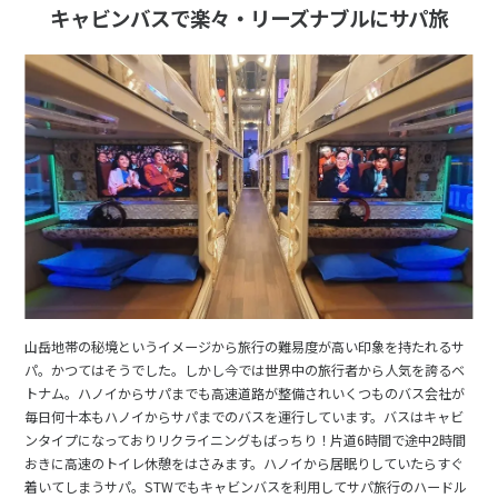
1
キャビンバスで楽々・リーズナブルにサパ旅
1月未定
2028年
月
1
2
3
4
5
6
7
8
9
10
11
12
13
14
15
16
17
18
19
20
21
22
23
24
25
26
27
28
29
30
31
2
2月未定
2028年
月
山岳地帯の秘境というイメージから旅行の難易度が高い印象を持たれるサ
パ。かつてはそうでした。しかし今では世界中の旅行者から人気を誇るベ
1
2
3
4
5
トナム。ハノイからサパまでも高速道路が整備されいくつものバス会社が
6
7
8
9
10
11
12
毎日何十本もハノイからサパまでのバスを運行しています。バスはキャビ
ンタイプになっておりリクライニングもばっちり！片道6時間で途中2時間
13
14
15
16
17
18
19
おきに高速のトイレ休憩をはさみます。ハノイから居眠りしていたらすぐ
20
21
22
23
24
25
26
着いてしまうサパ。STWでもキャビンバスを利用してサパ旅行のハードル