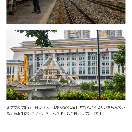
1
2
3
4
5
6
7
8
9
10
11
12
13
14
15
16
17
18
19
20
21
22
23
24
25
26
27
28
29
30
12
12月未定
2027年
月
1
2
3
4
5
6
7
8
9
10
11
12
13
14
15
16
17
18
19
20
21
22
23
24
25
おすすめの旅行手段はバス。価格が安く1日何本もハノイとサパを結んでい
るためお手軽にハノイからサパを楽しむ手段として注目です！
26
27
28
29
30
31