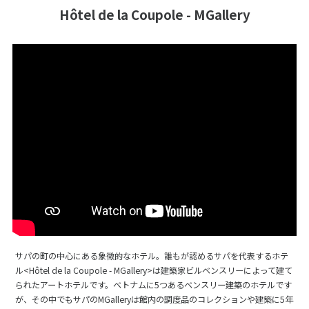
Hôtel de la Coupole - MGallery
サパの町の中心にある象徴的なホテル。誰もが認めるサパを代表するホテ
ル<Hôtel de la Coupole - MGallery>は建築家ビルベンスリーによって建て
られたアートホテルです。ベトナムに5つあるベンスリー建築のホテルです
が、その中でもサパのMGalleryは館内の調度品のコレクションや建築に5年