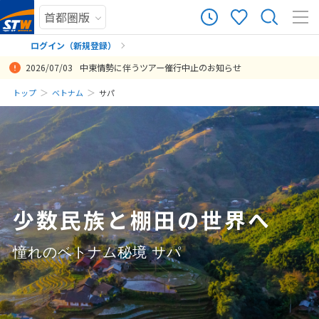
0
ツアー件数
件
ログイン（新規登録）
2026/07/03
中東情勢に伴うツアー催行中止のお知らせ
× カレンダーを閉じる
まだ履歴がありません
トップ
ベトナム
サパ
日
月
火
水
木
金
土
まだ登録がありません
8
8月未定
2026年
月
1
2
3
4
5
6
7
8
少数民族と棚田の世界へ
9
10
11
12
13
14
15
16
17
18
19
20
21
22
憧れのベトナム秘境 サパ
23
24
25
26
27
28
29
30
31