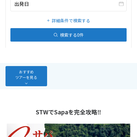
20
21
22
23
24
25
26
出発日
27
28
29
30
31
詳細条件で検索する
1
検索する
0
件
1月未定
2027年
月
1
2
3
4
5
6
7
8
9
10
11
12
13
14
15
16
おすすめ
ツアーを見る
17
18
19
20
21
22
23
24
25
26
27
28
29
30
31
STWでSapaを完全攻略‼
2
2月未定
2027年
月
1
2
3
4
5
6