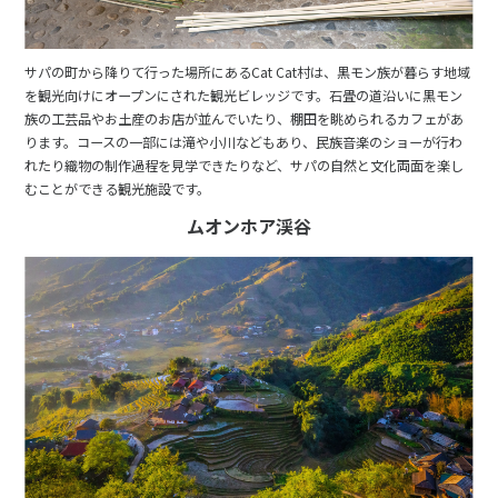
サパの町から降りて行った場所にあるCat Cat村は、黒モン族が暮らす地域
を観光向けにオープンにされた観光ビレッジです。石畳の道沿いに黒モン
族の工芸品やお土産のお店が並んでいたり、棚田を眺められるカフェがあ
ります。コースの一部には滝や小川などもあり、民族音楽のショーが行わ
れたり織物の制作過程を見学できたりなど、サパの自然と文化両面を楽し
むことができる観光施設です。
ムオンホア渓谷