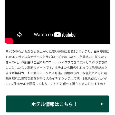
サパの中心から急な坂を上がった高い位置にある5つ星ホテル。白を基調に
したエレガンスなデザインとサパローズをはじめとした敷地内に咲くたく
さんの花。お部屋は全室バルコニー、バスタブ付きで広々しておりまさに
ここにしかない高原リゾートです。ホテルから町の中心までは急坂があり
ますが無料カートで簡単にアクセス可能。山地のきれいな空気とともに喧
騒を離れた優雅な滞在が手に入るイチオシホテルです。Silk Pathはハノイ
にも2件ホテルを運営しており、こちらと併せて滞在するのもおすすめ！
ホテル情報はこちら！