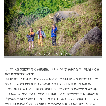
サパの大きな魅力である少数民族。ベトナムは多民族国家で50を超える民
族で構成されています。
人口の約8～9割はキン族という東南アジアで2番目に大きな民族グループ
でベトナムの街中で見かけるいわゆるベトナム人が構成しています。
しかし北部をメインに山間部には別のルーツを持つ様々な少数民族が暮ら
しています。サパでよく見かけるのは黒モン族、赤ザオ族です。農業や観
光産業を主な収入源としており、サパを下った周辺の村で暮らしています
が日中は商品などをもって朝からサパへ坂道を登っていく姿が見られま