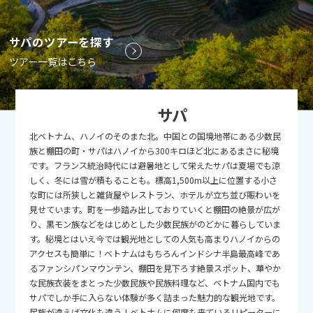
9
9月未定
2026年
月
サパのツアーを探す
1
2
3
4
5
ツアー一覧はこちら
6
7
8
9
10
11
12
13
14
15
16
17
18
19
サパ
20
21
22
23
24
25
26
北ベトナム、ハノイのそのまた北。中国との国境地帯にある少数民
27
28
29
30
族と棚田の町・サパはハノイから300キロほど北にあるまさに秘境
です。フランス統治時代には避暑地として栄えたサパは夏場でも涼
しく、冬には雪が積もることも。標高1,500m以上に位置する小さ
10
10月未定
2026年
月
な町には所狭しと雑貨屋やレストラン、ホテルが立ち並び賑わいを
見せています。町を一歩踏み出しておりていくと棚田の絶景が広が
1
2
3
り、黒モン族などをはじめとした少数民族がのどかに暮らしていま
す。秘境とはいえ今では観光地としての人気も高まりハノイからの
4
5
6
7
8
9
10
アクセスも簡単に！ベトナムはもちろんインドシナ半島最高峰であ
11
12
13
14
15
16
17
るファンシパンマウンテン、棚田を見下ろす絶景スポット、華やか
な民族衣装をまとった少数民族や民族料理など、ベトナム国内でも
18
19
20
21
22
23
24
サパでしか手に入らない体験が多く詰まった魅力的な観光地です。
民族が違えば文化も違う！ベトナムに何度も来ているリピーターに