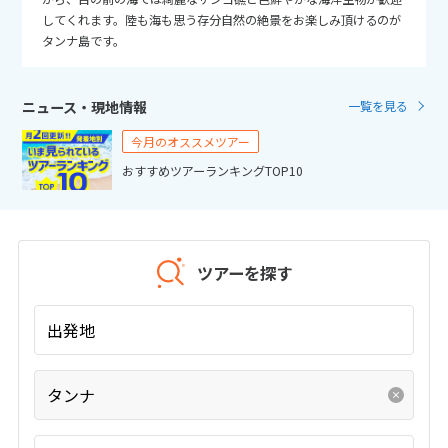
25
26
27
28
29
30
31
してくれます。陸も海も思う存分自然の絶景をお楽しみ頂けるのが
タンナ島です。
11
11月未定
2026年
月
ニュース・現地情報
一覧を見る
1
2
3
4
5
6
7
今月のオススメツアー
8
9
10
11
12
13
14
おすすめツアーランキングTOP10
15
16
17
18
19
20
21
22
23
24
25
26
27
28
29
30
ツアーを探す
12
12月未定
2026年
月
出発地
1
2
3
4
5
タンナ
6
7
8
9
10
11
12
13
14
15
16
17
18
19