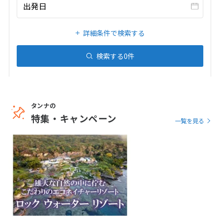
20
21
22
23
24
25
26
出発日
27
28
29
30
31
詳細条件で検索する
1
検索する
0
件
1月未定
2027年
月
1
2
3
4
5
6
7
8
9
タンナの
10
11
12
13
14
15
16
特集・キャンペーン
一覧を見る
17
18
19
20
21
22
23
24
25
26
27
28
29
30
31
2
2月未定
2027年
月
1
2
3
4
5
6