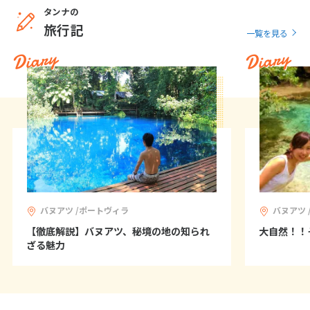
タンナの
旅行記
一覧を見る
6
6月未定
2027年
月
Diary
Diary
1
2
3
4
5
6
7
8
9
10
11
12
13
14
15
16
17
18
19
20
21
22
23
24
25
26
27
28
29
30
7
7月未定
バヌアツ /ポートヴィラ
バヌアツ
2027年
月
【徹底解説】バヌアツ、秘境の地の知られ
大自然！！
1
2
3
ざる魅力
4
5
6
7
8
9
10
11
12
13
14
15
16
17
18
19
20
21
22
23
24