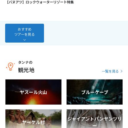
【バヌアツ】ロックウォーターリゾート特集
7
8
9
10
11
12
13
14
15
16
17
18
19
20
21
22
23
24
25
26
27
おすすめ
28
ツアーを見る
3
3月未定
2027年
月
タンナの
1
2
3
4
5
6
観光地
一覧を見る
7
8
9
10
11
12
13
14
15
16
17
18
19
20
ヤスール火山
ブルーケーブ
21
22
23
24
25
26
27
28
29
30
31
ジャイアントバンヤンツリ
ヤーケル村
4
4月未定
2027年
月
ー