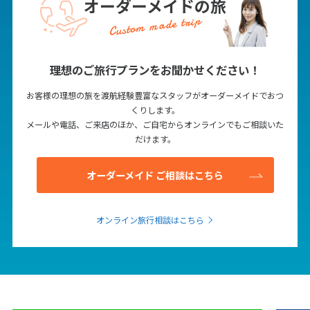
オーダーメイドの旅
12
13
14
15
16
17
18
Custom made trip
19
20
21
22
23
24
25
26
27
28
29
30
理想のご旅行プランをお聞かせください！
10
お客様の理想の旅を渡航経験豊富なスタッフがオーダーメイドでおつ
10月未定
2027年
月
くりします。
メールや電話、ご来店のほか、ご自宅からオンラインでもご相談いた
1
2
だけます。
3
4
5
6
7
8
9
10
11
12
13
14
15
16
オーダーメイド ご相談はこちら
17
18
19
20
21
22
23
24
25
26
27
28
29
30
オンライン旅行相談はこちら
31
11
11月未定
2027年
月