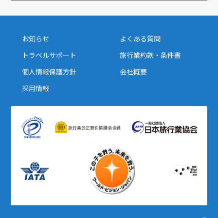
1
1月未定
2028年
月
1
お知らせ
よくある質問
2
3
4
5
6
7
8
トラベルサポート
旅行業約款・条件書
9
10
11
12
13
14
15
個人情報保護方針
会社概要
16
17
18
19
20
21
22
採用情報
23
24
25
26
27
28
29
30
31
2
2月未定
2028年
月
1
2
3
4
5
6
7
8
9
10
11
12
13
14
15
16
17
18
19
20
21
22
23
24
25
26