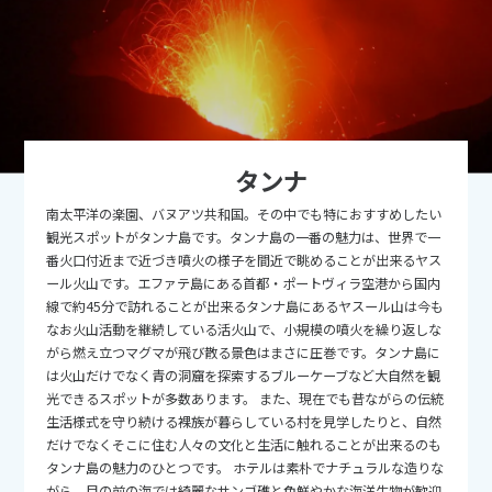
9
9月未定
2026年
月
1
2
3
4
5
6
7
8
9
10
11
12
13
14
15
16
17
18
19
タンナ
20
21
22
23
24
25
26
南太平洋の楽園、バヌアツ共和国。その中でも特におすすめしたい
27
28
29
30
観光スポットがタンナ島です。タンナ島の一番の魅力は、世界で一
番火口付近まで近づき噴火の様子を間近で眺めることが出来るヤス
ール火山です。エファテ島にある首都・ポートヴィラ空港から国内
10
10月未定
2026年
月
線で約45分で訪れることが出来るタンナ島にあるヤスール山は今も
なお火山活動を継続している活火山で、小規模の噴火を繰り返しな
1
2
3
がら燃え立つマグマが飛び散る景色はまさに圧巻です。タンナ島に
は火山だけでなく青の洞窟を探索するブルーケーブなど大自然を観
4
5
6
7
8
9
10
光できるスポットが多数あります。 また、現在でも昔ながらの伝統
11
12
13
14
15
16
17
生活様式を守り続ける裸族が暮らしている村を見学したりと、自然
だけでなくそこに住む人々の文化と生活に触れることが出来るのも
18
19
20
21
22
23
24
タンナ島の魅力のひとつです。 ホテルは素朴でナチュラルな造りな
がら、目の前の海では綺麗なサンゴ礁と色鮮やかな海洋生物が歓迎