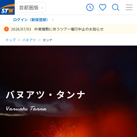
0
ツアー件数
件
ログイン（新規登録）
2026/07/03
中東情勢に伴うツアー催行中止のお知らせ
× カレンダーを閉じる
まだ履歴がありません
トップ
バヌアツ
タンナ
日
月
火
水
木
金
土
まだ登録がありません
8
8月未定
2026年
月
1
2
3
4
5
6
7
8
バヌアツ・タンナ
9
10
11
12
13
14
15
16
17
18
19
20
21
22
Vanuatu Tanna
23
24
25
26
27
28
29
30
31