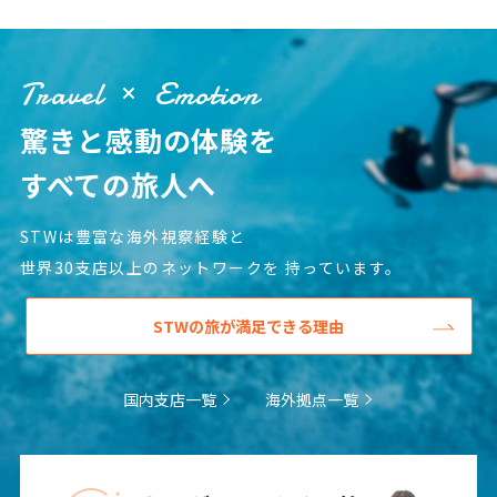
25
26
27
28
29
30
31
Travel
Emotion
8
8月未定
2027年
月
驚きと感動の体験を
1
2
3
4
5
6
7
すべての旅人へ
8
9
10
11
12
13
14
15
16
17
18
19
20
21
STWは豊富な海外視察経験と
世界30支店以上のネットワークを
持っています。
22
23
24
25
26
27
28
29
30
31
STWの旅が満足できる理由
9
9月未定
2027年
月
国内支店一覧
海外拠点一覧
1
2
3
4
5
6
7
8
9
10
11