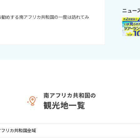
ニュー
11
お勧めする南アフリカ共和国の一度は訪れてみ
10月未定
月
2026年
月
火
水
木
金
土
日
月
火
水
木
1
2
3
1
2
3
4
5
6
7
8
9
10
8
9
10
11
12
13
14
15
16
17
15
16
17
18
19
20
21
22
23
24
22
23
24
25
26
27
28
29
30
31
29
30
南アフリカ共和国の
観光地一覧