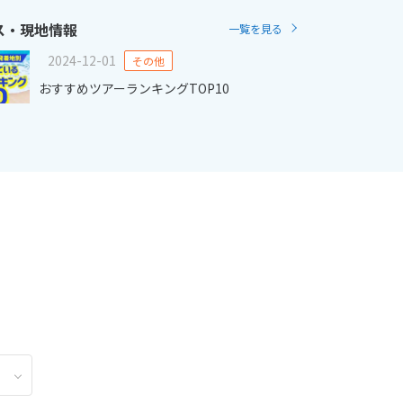
ス・現地情報
一覧を見る
2
11月未定
2月未定
2027年
月
2024-12-01
その他
おすすめツアーランキングTOP10
金
土
日
月
火
水
木
金
土
6
7
1
2
3
4
5
6
13
14
7
8
9
10
11
12
13
20
21
14
15
16
17
18
19
20
27
28
21
22
23
24
25
26
27
28