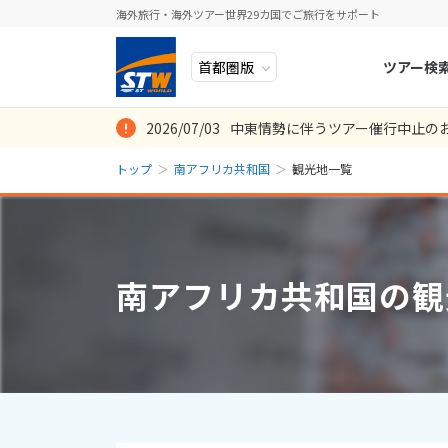
海外旅行・海外ツアー世界29カ国でご旅行をサポート
ツアー検
2026/07/03
中東情勢に伴うツアー催行中止の
ヨーロッパ
人気のテーマ
イタリア
秋旅
トップ
南アフリカ共和国
観光地一覧
中近東・トルコ
お得な旅
ドイツ
年末年始
8
2026年
月
アフリカ
誰と行く？
ベルギー
日
月
アジア
目的
スイス
南アフリカ共和国の観
ロシア・中央アジア
ポーランド
2
3
アメリカ・カナダ
スウェーデ
9
10
中南米・カリブ海
16
17
ラトビア
23
24
モルディブ・他インド洋
スロヴェニ
30
31
太平洋地域
北マケドニ