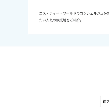
オセアニア
10
ハワイ
エス・ティー・ワールドのコンシェルジュが
2026年
たい人気の観光地をご紹介。
日
月
4
5
11
12
18
19
25
26