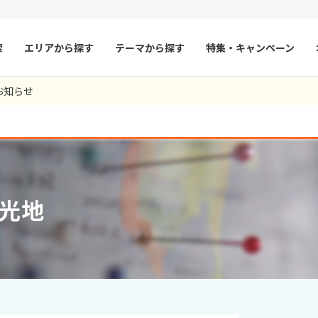
索
エリアから探す
テーマから探す
特集・キャンペーン
11
ツアー件数
件
お知らせ
× カレンダーを閉じる
マルタ
冬旅
スペイン
ゴールデンウィー
フランス
夏旅
モナコ
9
8月未定
2026年
月
ルクセンブルク
イギリス
火
水
木
金
土
日
月
火
水
木
チェコ
オーストリア
1
1
2
3
光地
スロヴァキア
アイスランド
4
5
6
7
8
6
7
8
9
10
ン
11
12
13
デンマーク
14
15
13
14
ノルウェー
15
16
17
18
19
20
21
22
20
21
22
23
24
リトアニア
ギリシャ
25
26
27
28
29
27
28
29
30
ア
モンテネグロ
ブルガリア
ア
ボスニア・ヘルツェゴビナ
セルビア