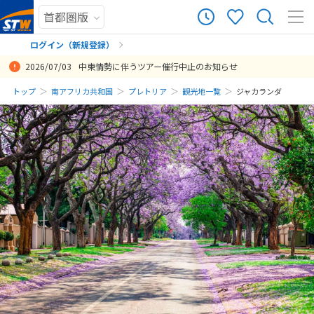
ログイン（新規登録）
2026/07/03
中東情勢に伴うツアー催行中止のお知らせ
まだ履歴がありません
トップ
南アフリカ共和国
プレトリア
観光地一覧
ジャカランダ
まだ登録がありません