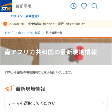
11
ツアー件数
件
ログイン（新規登録）
2026/07/03
中東情勢に伴うツアー催行中止のお知らせ
× カレンダーを閉じる
まだ履歴がありません
トップ
南アフリカ共和国
現地情報一覧
日
月
火
水
木
金
土
まだ登録がありません
8
南アフリカ共和国の最新現地情報
8月未定
2026年
月
1
2
3
4
5
6
7
8
STWから最新の現地情報などをお届けいたします。
9
10
11
12
13
14
15
16
17
18
19
20
21
22
最新現地情報
23
24
25
26
27
28
29
30
31