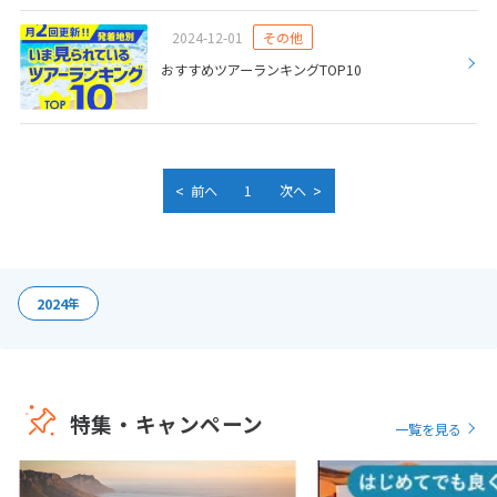
9
9月未定
2026年
月
2024-12-01
その他
おすすめツアーランキングTOP10
1
2
3
4
5
6
7
8
9
10
11
12
13
14
15
16
17
18
19
<
>
20
21
22
23
24
25
26
前へ
1
次へ
27
28
29
30
10
2024
年
10月未定
2026年
月
1
2
3
4
5
6
7
8
9
10
特集・キャンペーン
11
12
13
14
15
16
17
一覧を見る
18
19
20
21
22
23
24