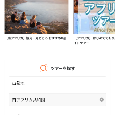
25
26
27
28
29
30
31
11
11月未定
2026年
月
1
2
3
4
5
6
7
【南アフリカ】観光・見どころ おすすめ8選
【アフリカ】 はじめてでも
8
9
10
11
12
13
14
イドツアー
15
16
17
18
19
20
21
22
23
24
25
26
27
28
29
30
ツアーを探す
12
12月未定
出発地
2026年
月
1
2
3
4
5
南アフリカ共和国
6
7
8
9
10
11
12
13
14
15
16
17
18
19