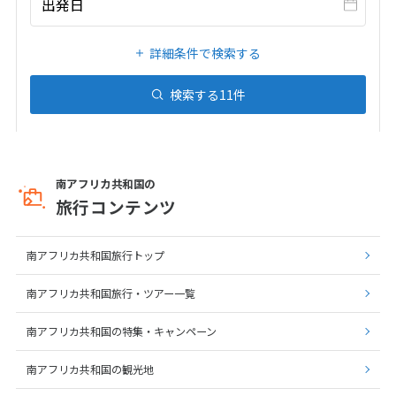
出発日
20
21
22
23
24
25
26
27
28
29
30
31
詳細条件で検索する
検索する
11
件
1
1月未定
2027年
月
1
2
3
4
5
6
7
8
9
南アフリカ共和国の
10
11
12
13
14
15
16
旅行コンテンツ
17
18
19
20
21
22
23
24
25
26
27
28
29
30
南アフリカ共和国旅行トップ
31
南アフリカ共和国旅行・ツアー一覧
南アフリカ共和国の特集・キャンペーン
2
2月未定
2027年
月
南アフリカ共和国の観光地
1
2
3
4
5
6