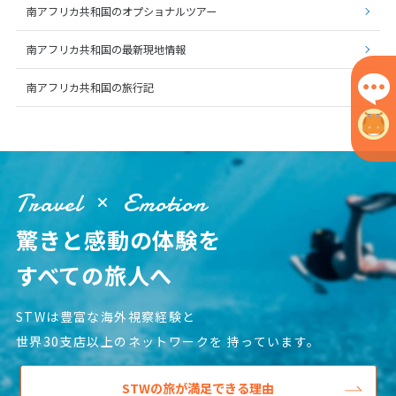
南アフリカ共和国のオプショナルツアー
7
8
9
10
11
12
13
14
15
16
17
18
19
20
南アフリカ共和国の最新現地情報
21
22
23
24
25
26
27
南アフリカ共和国の旅行記
28
3
3月未定
2027年
月
Travel
Emotion
1
2
3
4
5
6
驚きと感動の体験を
7
8
9
10
11
12
13
14
15
16
17
18
19
20
すべての旅人へ
21
22
23
24
25
26
27
STWは豊富な海外視察経験と
28
29
30
31
世界30支店以上のネットワークを
持っています。
4
4月未定
2027年
月
STWの旅が満足できる理由