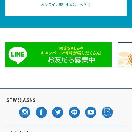
オンライン旅行相談はこちら
6
6月未定
2027年
月
1
2
3
4
5
6
7
8
9
10
11
12
13
14
15
16
17
18
19
20
21
22
23
24
25
26
27
28
29
30
7
7月未定
2027年
月
STW公式SNS
1
2
3
4
5
6
7
8
9
10
11
12
13
14
15
16
17
18
19
20
21
22
23
24