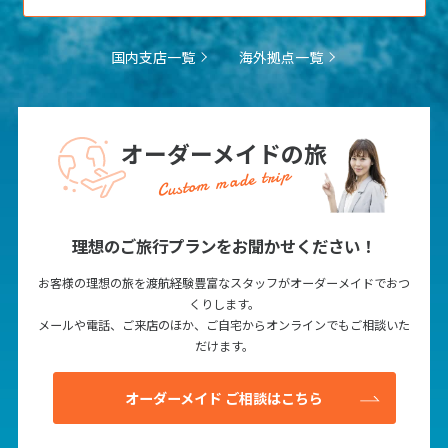
1
2
3
国内支店一覧
海外拠点一覧
4
5
6
7
8
9
10
11
12
13
14
15
16
17
18
19
20
21
22
23
24
オーダーメイドの旅
25
26
27
28
29
30
Custom made trip
5
5月未定
2027年
月
理想のご旅行プランをお聞かせください！
1
お客様の理想の旅を渡航経験豊富なスタッフがオーダーメイドでおつ
くりします。
2
3
4
5
6
7
8
メールや電話、ご来店のほか、ご自宅からオンラインでもご相談いた
9
10
11
12
13
14
15
だけます。
16
17
18
19
20
21
22
オーダーメイド ご相談はこちら
23
24
25
26
27
28
29
30
31