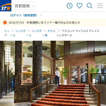
ログイン（新規登録）
2026/07/03
中東情勢に伴うツアー催行中止のお知らせ
まだ履歴がありません
トッ
シンガポ
シンガポ
ホテル
アスコット ラッフルズ プレイス
プ
ール
ール
一覧
シンガポール
まだ登録がありません