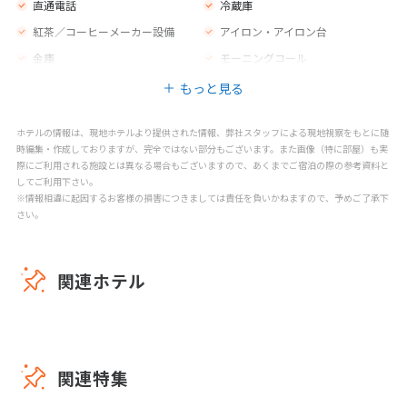
直通電話
冷蔵庫
紅茶／コーヒーメーカー設備
アイロン・アイロン台
金庫
モーニングコール
もっと見る
ホテルの情報は、現地ホテルより提供された情報、弊社スタッフによる現地視察をもとに随
時編集・作成しておりますが、完全ではない部分もございます。また画像（特に部屋）も実
際にご利用される施設とは異なる場合もございますので、あくまでご宿泊の際の参考資料と
してご利用下さい。
※情報相違に起因するお客様の損害につきましては責任を負いかねますので、予めご了承下
さい。
関連ホテル
関連特集