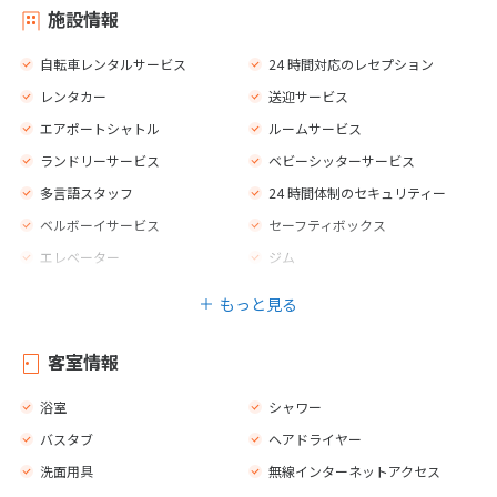
施設情報
自転車レンタルサービス
24 時間対応のレセプション
レンタカー
送迎サービス
エアポートシャトル
ルームサービス
ランドリーサービス
ベビーシッターサービス
多言語スタッフ
24 時間体制のセキュリティー
ベルボーイサービス
セーフティボックス
エレベーター
ジム
新聞
荷物室
もっと見る
衣類乾燥機
バー
レストラン
禁煙エリア
客室情報
喫煙エリア
屋外プール（真水）
浴室
シャワー
ゲームルーム
カヌー
バスタブ
ヘアドライヤー
フィットネス
バレーボール
洗面用具
無線インターネットアクセス
ビリヤード
ボーリング場