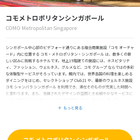
コモメトロポリタンシンガポール
COMO Metropolitan Singapore
シンガポール中心部のビデフォード通りにある複合商業施設「コモ オーチャ
ード」内に位置する コモ・メトロポリタン・シンガポール は、数多くの新
しい試みに挑戦するホテルです。地上19階建ての施設には、ホスピタリテ
ィ、ファッション、ウェルネス、グルメなど、コモ グループ ならではの多彩
な体験型サービスがそろっています。館内では、世界各国の料理を楽しめる
ダイニングをはじめ、セレクトショップ Club21 や、最新のウェルネス施設
コモ シャンバラ シンガポール を利用でき、滞在そのものが充実した時間へ
と変わります。また、洗練されたデザインの空間ときめ細やかなサービスに
より、訪れる人に心地よいくつろぎを提供します。さらに、オーチャード・
ロード にほど近い立地にありながら、都会の喧騒を感じさせない落ち着いた
もっと見る
雰囲気も魅力のひとつです。観光やショッピングの拠点としても便利で、上
質な都市滞在を求める方にとって満足できるホテルです。
コモ メトロポリタン シンガポール