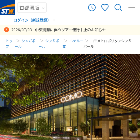
ログイン（新規登録）
2026/07/03
中東情勢に伴うツアー催行中止のお知らせ
まだ履歴がありません
トッ
シンガポ
シンガポ
ホテル一
コモメトロポリタンシンガ
プ
ール
ール
覧
ポール
まだ登録がありません