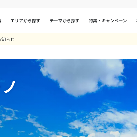
索
エリアから探す
テーマから探す
特集・キャンペーン
4
ツアー件数
件
お知らせ
× カレンダーを閉じる
マルタ
冬旅
スペイン
ゴールデンウィー
判らず参加し英語もブロークンだが大変良かった
ルについても迅速に対応いただきました
フランス
夏旅
モナコ
9
28 06:01:03
28 07:20:33
8月未定
2026年
月
ルクセンブルク
イギリス
火
水
木
金
土
日
月
火
水
木
チェコ
オーストリア
ーノ
1
1
2
3
スロヴァキア
アイスランド
4
5
6
7
8
6
7
8
9
10
ン
11
12
13
デンマーク
14
15
13
14
ノルウェー
15
16
17
18
19
20
21
22
20
21
22
23
24
リトアニア
ギリシャ
25
26
27
28
29
27
28
29
30
ア
モンテネグロ
ブルガリア
ア
ボスニア・ヘルツェゴビナ
セルビア