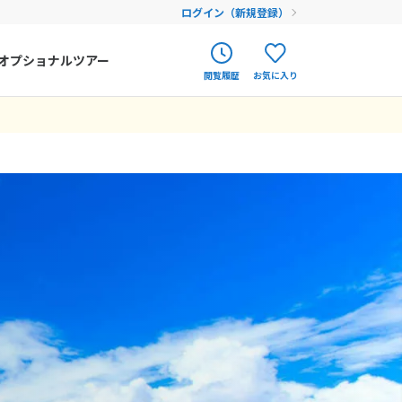
ログイン（新規登録）
オプショナルツアー
閲覧履歴
お気に入り
ク
ポルトガル
春旅
オランダ
12
9月未定
12月未定
2026年
月
アイルランド
まだ履歴がありません
まだ登録がありません
金
土
日
月
火
水
木
金
土
ハンガリー
4
5
1
2
3
4
5
フィンランド
11
12
6
7
8
9
10
11
12
18
19
エストニア
13
14
15
16
17
18
19
25
26
20
21
22
23
24
25
26
クロアチア
27
28
29
30
31
ルーマニア
フェロー諸島