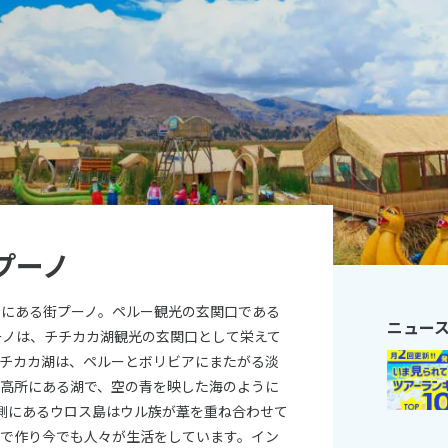
11
10月未定
月
2026年
月
火
水
木
金
土
日
月
火
水
木
1
2
3
1
2
3
4
5
6
7
8
9
10
8
9
10
11
12
13
14
15
16
17
15
16
17
18
19
20
21
22
23
24
22
23
24
25
26
プーノ
27
28
29
30
31
29
30
部にある街プーノ。ペルー観光の玄関口である
ニュー
ーノは、チチカカ湖観光の玄関口として栄えて
チチカカ湖は、ペルーとボリビアにまたがる淡
番高所にある湖で、空の青を映した海のように
側にあるウロス島はウル族が葦を重ね合わせて
葦で作り今でも人々が生活をしています。イン