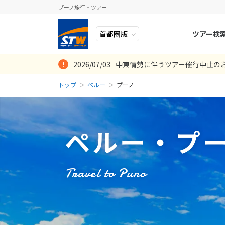
プーノ旅行・ツアー
ツアー検
2026/07/03
中東情勢に伴うツアー催行中止の
ヨーロッパ
人気のテーマ
イタリア
秋旅
混載ツアーとは
現地でのトラブ
トップ
ペルー
プーノ
中近東・トルコ
お得な旅
ドイツ
年末年始
8
投稿日：2019-03-
投稿日：2019-02-
2026年
月
アフリカ
誰と行く？
ベルギー
日
月
アジア
目的
スイス
ペルー・プ
ロシア・中央アジア
ポーランド
2
3
アメリカ・カナダ
スウェーデ
9
10
Travel to Puno
中南米・カリブ海
16
17
ラトビア
23
24
モルディブ・他インド洋
スロヴェニ
30
31
太平洋地域
北マケドニ