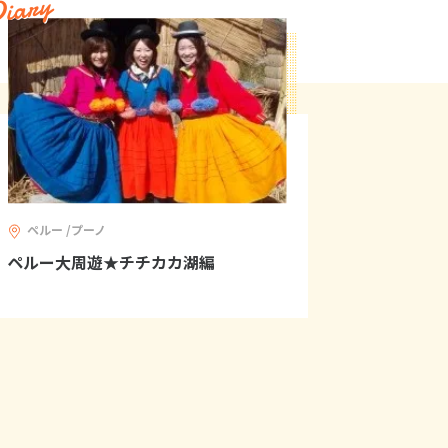
iary
ペルー /プーノ
ペルー大周遊★チチカカ湖編