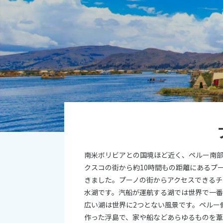
オセアニア
10
ハワイ
2026年
日
月
4
5
11
12
18
19
25
26
南米ボリビアとの国境ほど近く、ペルー南
クスコの街から約10時間もの距離にあるプ
きました。プーノの街からアクセスできる
水湖です。汽船が運航する湖では世界で一
広い湖は世界に2つとない風景です。ペルー
作った浮島で、家や船などあらゆるものを