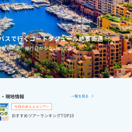
2
11月未定
2月未定
2027年
月
金
土
日
月
火
水
木
金
土
ニバスで行くコートダジュール絶景街道
6
7
1
2
3
4
5
6
電車も不便 催行日が少ないので注意
13
14
7
8
9
10
11
12
13
20
21
14
15
16
17
18
19
20
27
28
21
22
23
24
25
26
27
28
ス・現地情報
一覧を見る
今月のオススメツアー
おすすめツアーランキングTOP10