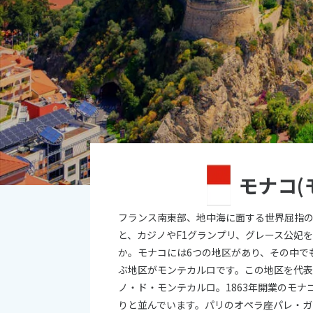
オセアニア
10
ハワイ
2026年
日
月
4
5
11
12
18
19
モナコ(
25
26
フランス南東部、地中海に面する世界屈指
と、カジノやF1グランプリ、グレース公妃
か。モナコには6つの地区があり、その中で
ぶ地区がモンテカルロです。この地区を代
ノ・ド・モンテカルロ。1863年開業のモ
りと並んでいます。パリのオペラ座パレ・ガ