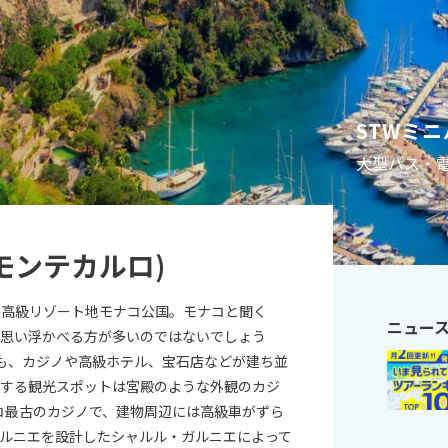
11
10月未定
月
2026年
月
火
水
木
金
土
日
月
火
水
木
STWミ
1
2
3
1
2
3
4
5
大型バス・
6
7
8
9
10
8
9
10
11
12
13
14
15
16
17
15
16
17
18
19
20
21
22
23
24
22
23
24
25
26
モンテカルロ)
27
28
29
30
31
29
30
の高級リゾート地モナコ公国。モナコと聞く
ニュー
を思い浮かべる方が多いのではないでしょう
も、カジノや高級ホテル、宝石店などが建ち並
表する観光スポットは宮殿のような外観のカジ
ナコ最古のカジノで、建物周辺には高級車がずら
ルニエを設計したシャルル・ガルニエによって