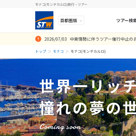
モナコ(モンテカルロ)旅行・ツアー
ツアー検
2026/07/03
中東情勢に伴うツアー催行中止の
ヨーロッパ
人気のテーマ
イタリア
秋旅
トップ
モナコ
モナコ(モンテカルロ)
中近東・トルコ
お得な旅
ドイツ
年末年始
8
2026年
月
アフリカ
誰と行く？
ベルギー
日
月
アジア
目的
スイス
世界一リッ
ロシア・中央アジア
ポーランド
2
3
アメリカ・カナダ
スウェーデ
9
10
憧れの夢の
中南米・カリブ海
16
17
ラトビア
23
24
モルディブ・他インド洋
スロヴェニ
Coming soon
30
31
太平洋地域
北マケドニ