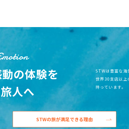
Emotion
感動の体験を
STWは豊富な
世界30支店以
の旅人へ
持っています。
STWの旅が満足できる理由