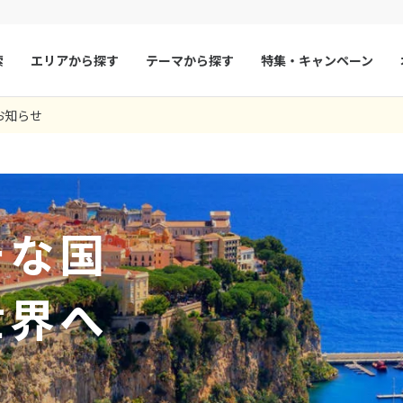
索
エリアから探す
テーマから探す
特集・キャンペーン
0
ツアー件数
件
お知らせ
× カレンダーを閉じる
マルタ
冬旅
スペイン
ゴールデンウィー
フランス
夏旅
モナコ
9
8月未定
2026年
月
ルクセンブルク
イギリス
火
水
木
金
土
日
月
火
水
木
チェコ
オーストリア
チな国
1
1
2
3
スロヴァキア
アイスランド
4
5
6
7
8
6
7
8
9
10
ン
11
12
13
デンマーク
14
15
13
14
ノルウェー
15
16
17
世界へ
18
19
20
21
22
20
21
22
23
24
リトアニア
ギリシャ
25
26
27
28
29
27
28
29
30
ア
モンテネグロ
ブルガリア
ア
ボスニア・ヘルツェゴビナ
セルビア