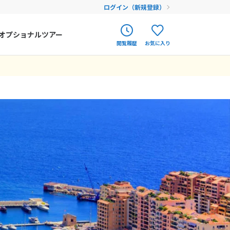
ログイン（新規登録）
オプショナルツアー
閲覧履歴
お気に入り
ク
ポルトガル
春旅
オランダ
12
9月未定
12月未定
2026年
月
アイルランド
まだ履歴がありません
まだ登録がありません
金
土
日
月
火
水
木
金
土
ハンガリー
4
5
1
2
3
4
5
フィンランド
11
12
6
7
8
9
10
11
12
18
19
エストニア
13
14
15
16
17
18
19
25
26
20
21
22
23
24
25
26
クロアチア
27
28
29
30
31
ルーマニア
フェロー諸島