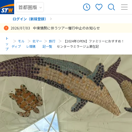
ログイン（新規登録）
2026/07/03
中東情勢に伴うツアー催行中止のお知らせ
まだ履歴がありません
ト
モル
北マー
旅行
【2024年OPEN】ファミリーにおすすめ！
ッ
ディブ
レ環礁
記一覧
センターラミラージュ滞在記
プ
まだ登録がありません