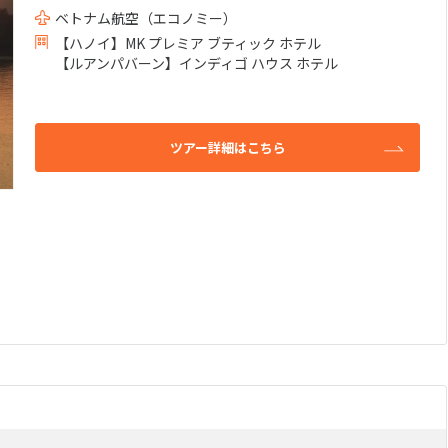
ベトナム航空（エコノミー）
水上コテージ
）
(0件）
【ハノイ】MK プレミア ブティック ホテル
フォトジェニックスポット巡
4件）
11
10月未定
月
2026年
月
【ルアンパバーン】インディゴ ハウス ホテル
り
(10件）
ド
スカイチーム
スターアライ
(0件）
(4件）
火
水
木
金
土
日
月
火
水
木
お子様宿泊不可）
バトラーサービス付き
カジノ施設あ
(0件）
1
2
3
1
2
3
4
5
2ヵ国周遊
(3件）
(3件）
ツアー詳細はこちら
:00～11:59
日本発 深夜/23:00～25:59
日本発 夜/18:0
設
日本語スタッフ在籍
キッズクラブ
(0件）
(0件）
6
7
8
9
10
8
9
10
11
12
(0件）
(0件）
ルあり
シュノーケリングに最適
(0件）
13
14
15
16
17
15
16
17
18
19
2:00～17:59
(0件）
20
21
22
23
24
22
23
24
25
26
27
28
29
30
31
29
30
5分圏内のホテル
空港付近・隣接のホテル
ビーチ沿いの
(0件）
に宿泊
離島リゾート
(0件）
(0件）
料
無料レイトチェックアウト
お部屋の無料
(0件）
(0件）
(0件）