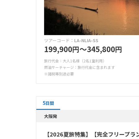
ツアーコード：
LA-NLIA-SS
199,900
〜345,800
円
円
旅行代金：大人1名様（2名1室利用）
燃油サーチャージ：旅行代金に含まれます
※諸税等別途必要
5
日間
大阪発
【2026夏旅特集】【完全フリープラ