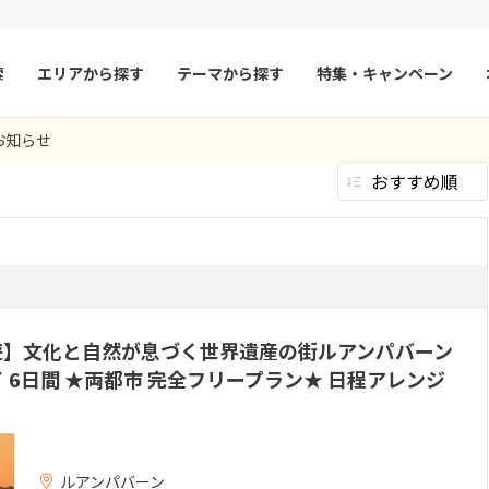
索
エリアから探す
テーマから探す
特集・キャンペーン
10
ツアー件数
件
わり条件はありません
お知らせ
× カレンダーを閉じる
マルタ
冬旅
スペイン
ゴールデンウィー
ビジネス
ファースト
(10件）
(0件）
(
フランス
夏旅
モナコ
9
8月未定
2026年
月
エコノミー
その他
(0件）
(0件）
ルクセンブルク
イギリス
火
水
木
金
土
日
月
火
水
木
チェコ
オーストリア
6件）
1
1
2
3
5つ星以上
スロヴァキア
アイスランド
）
(2件）
4
5
6
7
8
6
7
8
9
10
い
遊】文化と自然が息づく世界遺産の街ルアンパバーン
ン
11
12
13
デンマーク
14
15
13
14
ノルウェー
15
16
17
女子旅
学生旅行
1件）
(1件）
(1件
 6日間 ★両都市 完全フリープラン★ 日程アレンジ
18
19
20
21
22
20
21
22
23
24
リトアニア
ギリシャ
き
クラブルーム
コンドミニア
(0件）
(0件）
25
26
27
28
29
27
28
29
30
機内泊なし
片道ビジネス
）
(0件）
キチネット付き
海の見えるお部屋
プールヴィラ
ア
モンテネグロ
(0件）
ブルガリア
へ行く
(3件）
アムエコノミーク
片道ファーストクラス
並び席プラン
(0件）
ア
ボスニア・ヘルツェゴビナ
セルビア
ルアンパバーン
5名以上1室
スイートルー
件）
(0件）