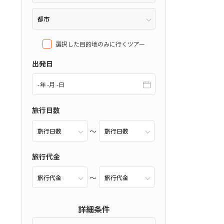
選択した目的地のみに行くツアー
チネンタルホテ
出発日
ツ
(0件）
-年 -月 -日
旅行日数
）
旅行代金
件）
詳細条件