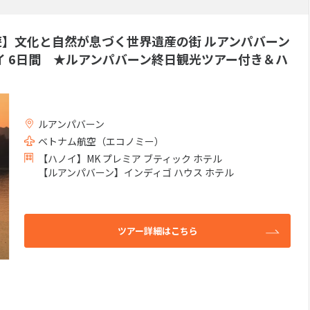
専用特典
スパ・マッサージ付き特典
(0件）
(0件）
遊】文化と自然が息づく世界遺産の街 ルアンパバーン
イ 6日間 ★ルアンパバーン終日観光ツアー付き＆ハ
ランド
ーツ
フォーシーズンズホテルズ&
インターコン
(2件）
リゾーツ
ルズ＆リゾー
(0件）
カールトン
(0件）
ルアンパバーン
ベトナム航空（エコノミー）
【ハノイ】MK プレミア ブティック ホテル
【ルアンパバーン】インディゴ ハウス ホテル
付き
レンタカー付き
寝台列車
(0件）
(0件）
(0件
10件）
ツアー詳細はこちら
クルーシブ
朝・夕食付き
朝食付き
(0件）
(0件）
(10
(0件）