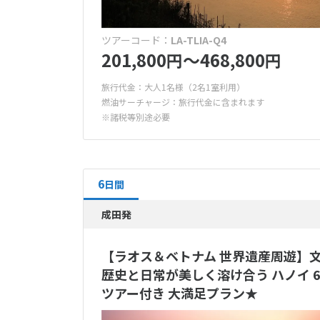
ツアーコード：
LA-TLIA-Q4
201,800
〜468,800
円
円
旅行代金：大人1名様（2名1室利用）
燃油サーチャージ：旅行代金に含まれます
※諸税等別途必要
6
日間
成田発
【ラオス＆ベトナム 世界遺産周遊】文
歴史と日常が美しく溶け合う ハノイ
ツアー付き 大満足プラン★