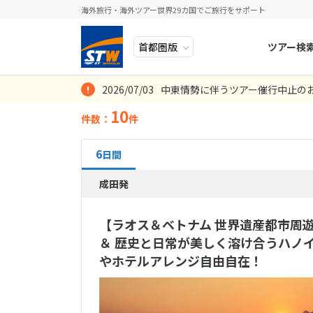
海外旅行・海外ツアー世界29カ国でご旅行をサポート
ツアー検
選択できるこだ
2026/07/03
中東情勢に伴うツアー催行中止の
ヨーロッパ
人気のテーマ
イタリア
秋旅
座席クラス
人気のテーマ
ホテルを選ぶ
10
件数：
件
エコノミー
夏旅
(3件）
中近東・トルコ
お得な旅
ドイツ
年末年始
8
2026年
月
プレミアム
アフリカ
誰と行く？
ベルギー
6
日間
お得な旅
日
月
アジア
目的
コスパ旅
スイス
(
ホテルランク
航空会社を選ぶ
成田発
ロシア・中央アジア
4つ星
ポーランド
(0件
2
3
誰と行く？
選択して下さ
【ラオス＆ベトナム 世界遺産都市周
アメリカ・カナダ
スウェーデ
9
10
カップル
(
客室条件
＆ 歴史と日常が美しく溶け合うハノイ
中南米・カリブ海
16
17
ラトビア
フライト条件
バスタブ付
やホテルアレンジ自由自在！
目的
23
24
モルディブ・他インド洋
直行便
(0件
キッチン・
スロヴェニ
絶景・秘境
(0件）
30
31
片道プレミ
太平洋地域
北マケドニ
ラス
(0件）
4名1室
(0