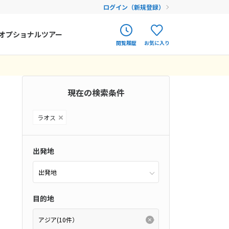
ログイン（新規登録）
オプショナルツアー
閲覧履歴
お気に入り
ク
ポルトガル
春旅
0件）
オランダ
現在の検索条件
12
9月未定
12月未定
2026年
月
アイルランド
まだ履歴がありません
まだ登録がありません
金
土
日
月
火
水
木
金
土
ラオス
ハンガリー
4
5
1
2
3
4
5
フィンランド
11
12
6
7
8
9
10
11
12
出発地
18
19
エストニア
13
14
15
16
17
18
19
）
25
26
20
21
22
23
24
25
26
クロアチア
ム
(0件）
目的地
27
28
29
30
31
クラス
(0件）
(0件）
ルーマニア
(0件）
フェロー諸島
ム
(0件）