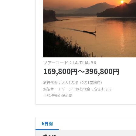
観光
オセアニア
ヴィラ
(0件
終日観光
アライアンス
(
10
ハワイ
2026年
ワンワール
施設・サービス
日
月
大人限定（
周遊
出発時間
(0件）
2都市周遊
日本発 午前/7
ゴルフ場併
4
5
(10件）
キッズプー
11
12
日本発 午後/1
ツアーコード：
LA-TLIA-B6
169,800
〜396,800
円
円
(0件）
18
19
立地
25
26
旅行代金：大人1名様（2名1室利用）
海まで徒歩
燃油サーチャージ：旅行代金に含まれます
(0件）
※諸税等別途必要
駅近ホテル
特典
6
日間
1泊延泊無