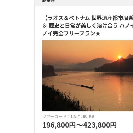
成田発
ハネムーン
【ラオス＆ベトナム 世界遺産都市周
＆ 歴史と日常が美しく溶け合う ハノ
人気のホテルブ
ノイ完全フリープラン★
アマンリゾ
ザ・リッツ
送迎・移動
専用車送迎
送迎付き
(
食事
オールイン
全食事付き
ツアーコード：
LA-TLIB-B6
196,800
〜423,800
円
円