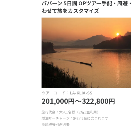
パバーン 5日間 OPツアー手配・周
わせて旅をカスタマイズ
ツアーコード：
LA-KLIA-SS
201,000
〜322,800
円
円
旅行代金：大人1名様（2名1室利用）
燃油サーチャージ：旅行代金に含まれます
※諸税等別途必要