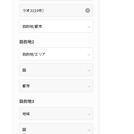
2
11月未定
2月未定
2027年
月
アンス
(0件）
金
土
日
月
火
水
木
金
土
り
(0件）
6
7
1
2
3
4
5
6
目的地2
0～22:59
あり
(0件）
13
14
7
8
9
10
11
12
13
20
21
14
15
16
17
18
19
20
27
28
21
22
23
24
25
26
27
28
ホテル
(0件）
目的地3
アップグレード