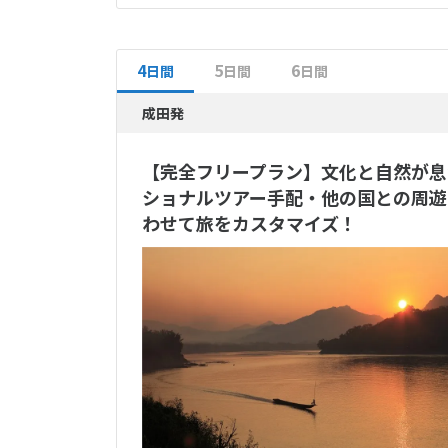
4
5
6
日間
日間
日間
成田発
【完全フリープラン】文化と自然が息づ
ショナルツアー手配・他の国との周遊
わせて旅をカスタマイズ！