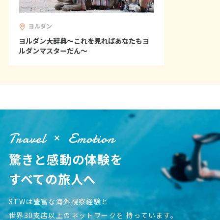
25
26
27
28
29
30
31
ヨルダン
ヨルダン大辞典～これを見ればあなたもヨ
8
8月未定
ルダンマスターだん～
2027年
月
1
2
3
4
5
6
7
8
9
10
11
12
13
14
15
16
17
18
19
20
21
22
23
24
25
26
27
28
Travel
Emotion
29
30
31
驚きと感動の体験を
9
9月未定
2027年
月
すべての旅人へ
1
2
3
4
STWは豊富な海外視察経験と
5
6
7
8
9
10
11
世界30支店以上のネットワークを
持っています。