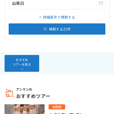
20
21
22
23
24
25
26
出発日
27
28
29
30
31
詳細条件で検索する
1
検索する
21
件
1月未定
2027年
月
1
2
3
4
5
6
7
8
9
10
11
12
13
14
15
16
おすすめ
ツアーを見る
17
18
19
20
21
22
23
24
25
26
27
28
29
30
31
アンマンの
おすすめツアー
2
2月未定
2027年
月
成田発
1
2
3
4
5
6