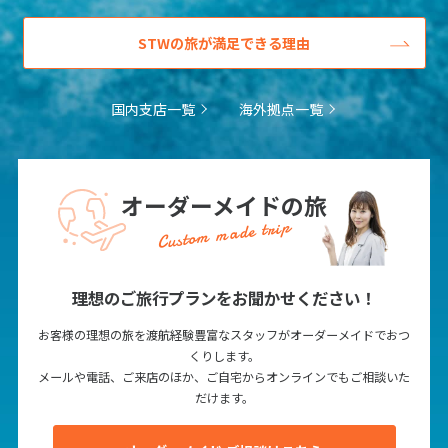
12
13
14
15
16
17
18
19
20
21
22
23
24
25
STWの旅が満足できる理由
26
27
28
29
30
国内支店一覧
海外拠点一覧
10
10月未定
2027年
月
1
2
オーダーメイドの旅
3
4
5
6
7
8
9
Custom made trip
10
11
12
13
14
15
16
17
18
19
20
21
22
23
理想のご旅行プランをお聞かせください！
24
25
26
27
28
29
30
お客様の理想の旅を渡航経験豊富なスタッフがオーダーメイドでおつ
31
くりします。
メールや電話、ご来店のほか、ご自宅からオンラインでもご相談いた
だけます。
11
11月未定
2027年
月