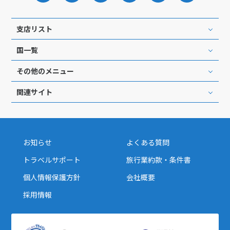
1
1月未定
2028年
月
支店リスト
1
2
3
4
5
6
7
8
国一覧
9
10
11
12
13
14
15
その他のメニュー
16
17
18
19
20
21
22
関連サイト
23
24
25
26
27
28
29
30
31
お知らせ
よくある質問
2
2月未定
2028年
月
トラベルサポート
旅行業約款・条件書
1
2
3
4
5
個人情報保護方針
会社概要
6
7
8
9
10
11
12
採用情報
13
14
15
16
17
18
19
20
21
22
23
24
25
26