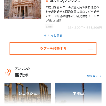
ヨルダン/アンマン
7
8
9
10
11
12
13
≪成田発着カタール航空利用≫世界遺産ペ
トラ遺跡観光＆旧約聖書の舞台マダバ観光
14
15
16
17
18
19
20
＆モーセ終焉の地ネボ山観光付き！ヨルダ
21
22
23
24
25
26
27
ン弾丸6日間
6
28
日間
334,800
〜644,800
円
円
もっと見る
3
3月未定
2027年
月
ツアーを検索する
1
2
3
4
5
6
7
8
9
10
11
12
13
アンマンの
14
15
16
17
18
19
20
観光地
一覧を見る
21
22
23
24
25
26
27
28
29
30
31
ジェラシュ
ネボ山
4
4月未定
2027年
月