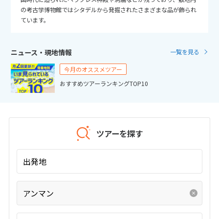
25
26
27
28
29
30
31
の考古学博物館ではシタデルから発掘されたさまざまな品が飾られ
ています。
11
11月未定
2026年
月
ニュース・現地情報
一覧を見る
1
2
3
4
5
6
7
今月のオススメツアー
8
9
10
11
12
13
14
おすすめツアーランキングTOP10
15
16
17
18
19
20
21
22
23
24
25
26
27
28
29
30
ツアーを探す
12
12月未定
2026年
月
出発地
1
2
3
4
5
アンマン
6
7
8
9
10
11
12
13
14
15
16
17
18
19