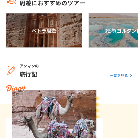
周遊におすすめのツアー
6
6月未定
2027年
月
ペトラ周遊
死海(ヨルダン
1
2
3
4
5
6
7
8
9
10
11
12
13
14
15
16
17
18
19
20
21
22
23
24
25
26
アンマンの
27
28
29
30
旅行記
一覧を見る
Diary
7
7月未定
2027年
月
1
2
3
4
5
6
7
8
9
10
11
12
13
14
15
16
17
18
19
20
21
22
23
24