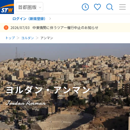
21
ツアー件数
件
ログイン（新規登録）
2026/07/03
中東情勢に伴うツアー催行中止のお知らせ
× カレンダーを閉じる
まだ履歴がありません
トップ
ヨルダン
アンマン
日
月
火
水
木
金
土
まだ登録がありません
8
8月未定
2026年
月
1
2
3
4
5
6
7
8
ヨルダン・アンマン
9
10
11
12
13
14
15
16
17
18
19
20
21
22
Jordan Amman
23
24
25
26
27
28
29
30
31