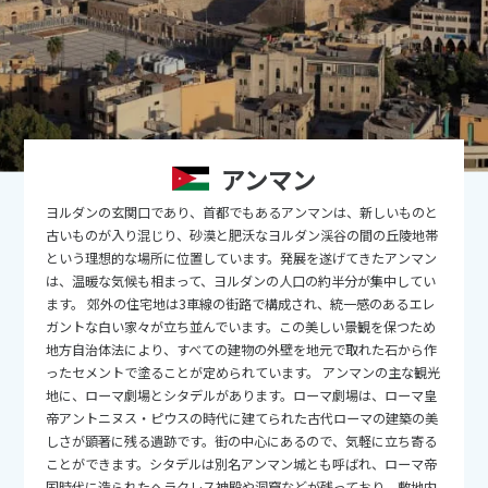
9
9月未定
2026年
月
1
2
3
4
5
6
7
8
9
10
11
12
13
14
15
16
17
18
19
アンマン
20
21
22
23
24
25
26
ヨルダンの玄関口であり、首都でもあるアンマンは、新しいものと
27
28
29
30
古いものが入り混じり、砂漠と肥沃なヨルダン渓谷の間の丘陵地帯
という理想的な場所に位置しています。発展を遂げてきたアンマン
は、温暖な気候も相まって、ヨルダンの人口の約半分が集中してい
10
10月未定
2026年
月
ます。 郊外の住宅地は3車線の街路で構成され、統一感のあるエレ
ガントな白い家々が立ち並んでいます。この美しい景観を保つため
1
2
3
地方自治体法により、すべての建物の外壁を地元で取れた石から作
ったセメントで塗ることが定められています。 アンマンの主な観光
4
5
6
7
8
9
10
地に、ローマ劇場とシタデルがあります。ローマ劇場は、ローマ皇
11
12
13
14
15
16
17
帝アントニヌス・ピウスの時代に建てられた古代ローマの建築の美
しさが顕著に残る遺跡です。街の中心にあるので、気軽に立ち寄る
18
19
20
21
22
23
24
ことができます。シタデルは別名アンマン城とも呼ばれ、ローマ帝
国時代に造られたヘラクレス神殿や洞窟などが残っており、敷地内