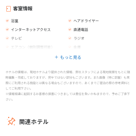
子供用の椅子
プールサイドのスナックバー
客室情報
屋外プール（真水）
パラソル
浴室
ヘアドライヤー
マッサージ
スパトリートメント
インターネットアクセス
直通電話
テレビ
ラジオ
エアコン（個別調整可能）
金庫
もっと見る
ホテルの情報は、現地ホテルより提供された情報、弊社スタッフによる現地視察をもとに随
時編集・作成しておりますが、完全ではない部分もございます。また画像（特に部屋）も実
際にご利用される施設とは異なる場合もございますので、あくまでご宿泊の際の参考資料と
してご利用下さい。
※情報相違に起因するお客様の損害につきましては責任を負いかねますので、予めご了承下
さい。
関連ホテル