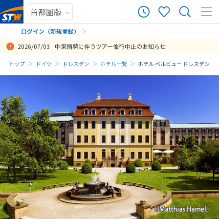
ログイン（新規登録）
2026/07/03
中東情勢に伴うツアー催行中止のお知らせ
まだ履歴がありません
トップ
ドイツ
ドレスデン
ホテル一覧
ホテル ベルビュー ドレスデン
まだ登録がありません