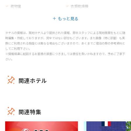
荷物室
衣類乾燥機
カフェ
バー
もっと見る
レストラン
禁煙エリア
喫煙エリア
子供用の椅子
ホテルの情報は、現地ホテルより提供された情報、弊社スタッフによる現地視察をもとに随
時編集・作成しておりますが、完全ではない部分もございます。また画像（特に部屋）も実
際にご利用される施設とは異なる場合もございますので、あくまでご宿泊の際の参考資料と
してご利用下さい。
※情報相違に起因するお客様の損害につきましては責任を負いかねますので、予めご了承下
さい。
関連ホテル
関連特集