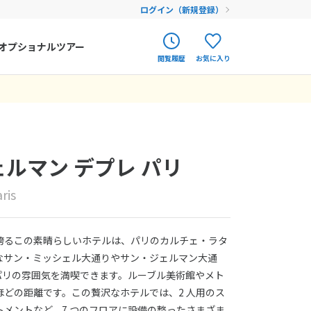
ログイン（新規登録）
オプショナルツアー
閲覧履歴
お気に入り
ク
ポルトガル
春旅
オランダ
アイルランド
まだ履歴がありません
まだ登録がありません
ェルマン デプレ パリ
ハンガリー
ris
フィンランド
エストニア
誇るこの素晴らしいホテルは、パリのカルチェ・ラタ
クロアチア
なサン・ミッシェル大通りやサン・ジェルマン大通
パリの雰囲気を満喫できます。ルーブル美術館やメト
ルーマニア
ほどの距離です。この贅沢なホテルでは、2 人用のス
フェロー諸島
ートメントなど、7 つのフロアに設備の整ったさまざま