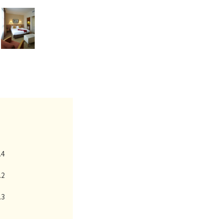
.4
.2
.3