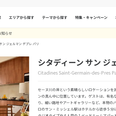
索
エリアから探す
テーマから探す
特集・キャンペーン
お知らせ
マルタ
冬旅
スペイン
ゴールデンウィー
サン ジェルマン デプレ パリ
フランス
夏旅
モナコ
ルクセンブルク
イギリス
シタディーン サン ジ
チェコ
オーストリア
Citadines Saint-Germain-des-Pres Pa
スロヴァキア
アイスランド
ン
デンマーク
ノルウェー
セーヌ川の岸という素晴らしいロケーションを
リトアニア
ギリシャ
ンの真ん中に位置しています。ゲストは、有名
り、細い路地やアートギャラリーなど、本物の
ア
モンテネグロ
ブルガリア
ロのサン・ミッシェル駅はホテルから徒歩 5 分
ア
ボスニア・ヘルツェゴビナ
セルビア
タジオタイプや 4 人用の 1 ベッドルームアパ