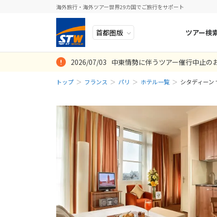
海外旅行・海外ツアー世界29カ国でご旅行をサポート
ツアー検
2026/07/03
中東情勢に伴うツアー催行中止の
ヨーロッパ
人気のテーマ
イタリア
秋旅
トップ
フランス
パリ
ホテル一覧
シタディーン 
中近東・トルコ
お得な旅
ドイツ
年末年始
アフリカ
誰と行く？
ベルギー
アジア
目的
スイス
ロシア・中央アジア
ポーランド
アメリカ・カナダ
スウェーデ
中南米・カリブ海
ラトビア
モルディブ・他インド洋
スロヴェニ
太平洋地域
北マケドニ