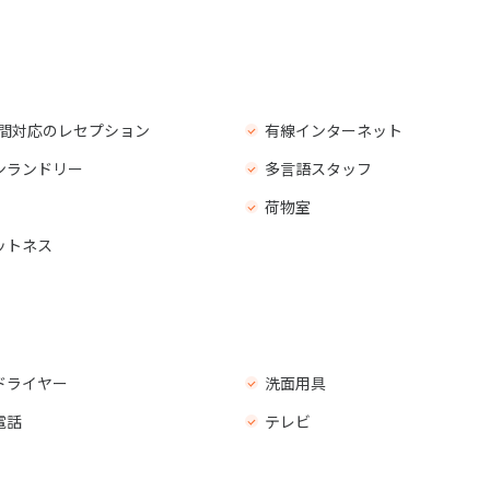
 時間対応のレセプション
有線インターネット
ンランドリー
多言語スタッフ
荷物室
ットネス
ドライヤー
洗面用具
電話
テレビ