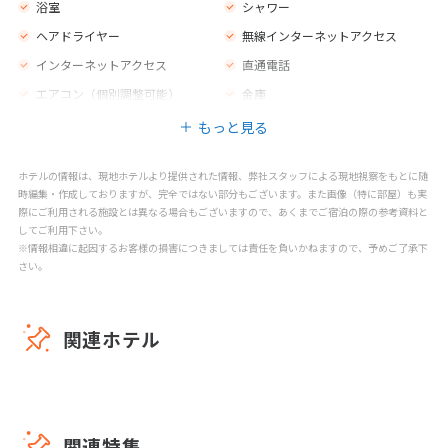
浴室
シャワー
ヘアドライヤー
無線インターネットアクセス
インターネットアクセス
直通電話
エアコン（個別調整可能）
金庫
もっと見る
ホテルの情報は、現地ホテルより提供された情報、弊社スタッフによる現地視察をもとに随
時編集・作成しておりますが、完全ではない部分もございます。また画像（特に部屋）も実
際にご利用される施設とは異なる場合もございますので、あくまでご宿泊の際の参考資料と
してご利用下さい。
※情報相違に起因するお客様の損害につきましては責任を負いかねますので、予めご了承下
さい。
関連ホテル
関連特集