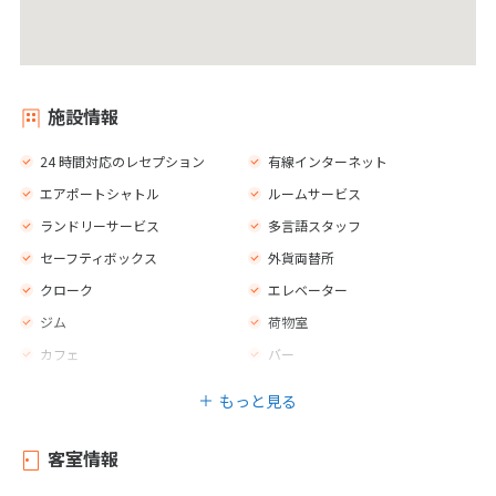
施設情報
24 時間対応のレセプション
有線インターネット
エアポートシャトル
ルームサービス
ランドリーサービス
多言語スタッフ
セーフティボックス
外貨両替所
クローク
エレベーター
ジム
荷物室
カフェ
バー
レストラン
禁煙エリア
もっと見る
子供用の椅子
客室情報