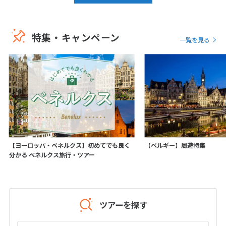
20
21
22
23
24
25
26
27
28
29
30
31
特集・キャンペーン
一覧を見る
1
1月未定
2027年
月
1
2
3
4
5
6
7
8
9
10
11
12
13
14
15
16
17
18
19
20
21
22
23
24
25
26
27
28
29
30
【ヨーロッパ・ベネルクス】初めてでも良く
【ベルギー】周遊特集
分かる ベネルクス旅行・ツアー
31
2
2月未定
2027年
月
ツアーを探す
1
2
3
4
5
6