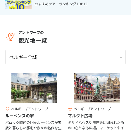
おすすめツアーランキングTOP10
9
9月未定
2026年
月
1
2
3
4
5
6
7
8
9
10
11
12
アントワープの
観光地一覧
13
14
15
16
17
18
19
20
21
22
23
24
25
26
27
28
29
30
10
10月未定
2026年
月
1
2
3
4
5
6
7
8
9
10
ベルギー /アントワープ
ベルギー /アントワープ
11
12
13
14
15
16
17
ルーベンスの家
マルクト広場
18
19
20
21
22
23
24
バロック時代の巨匠ルーベンスが家
ギルドハウスや市庁舎に囲まれた街
族と暮らした邸宅や数々の名作を生
の中心となる広場。マーケットやイ