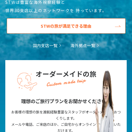
STWは豊富な海外視察経験と
世界30支店以上のネットワークを
持っています。
6
6月未定
2027年
月
STWの旅が満足できる理由
1
2
3
4
5
6
7
8
9
10
11
12
国内支店一覧
海外拠点一覧
13
14
15
16
17
18
19
20
21
22
23
24
25
26
27
28
29
30
オーダーメイドの旅
Custom made trip
7
7月未定
2027年
月
理想のご旅行プランをお聞かせください！
1
2
3
4
5
6
7
8
9
10
お客様の理想の旅を渡航経験豊富なスタッフがオーダーメイドでおつ
くりします。
11
12
13
14
15
16
17
メールや電話、ご来店のほか、ご自宅からオンラインでもご相談いた
だけます。
18
19
20
21
22
23
24