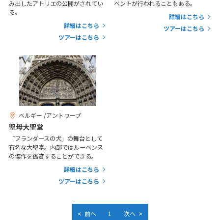
25
26
27
28
29
30
31
み出したアトリエの公開がされてい
ベントが行われることもある。
る。
詳細はこちら
詳細はこちら
ツアーはこちら
11
11月未定
2026年
月
ツアーはこちら
1
2
3
4
5
6
7
8
9
10
11
12
13
14
15
16
17
18
19
20
21
22
23
24
25
26
27
28
ベルギー /アントワープ
29
30
聖母大聖堂
「フランダースの犬」の舞台として
有名な大聖堂。内部ではルーベンス
12
12月未定
の傑作を鑑賞することができる。
2026年
月
詳細はこちら
1
2
3
4
5
ツアーはこちら
6
7
8
9
10
11
12
13
14
15
16
17
18
19
<
>
前へ
1
次へ