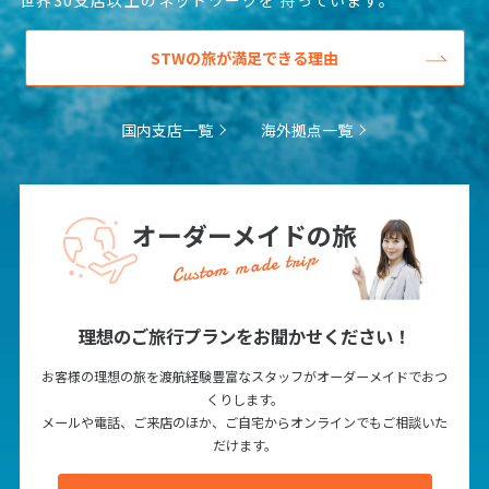
1
2
3
STWの旅が満足できる理由
4
5
6
7
8
9
10
11
12
13
14
15
16
17
国内支店一覧
海外拠点一覧
18
19
20
21
22
23
24
25
26
27
28
29
30
オーダーメイドの旅
5
5月未定
Custom made trip
2027年
月
1
理想のご旅行プランをお聞かせください！
2
3
4
5
6
7
8
9
10
11
12
13
14
15
お客様の理想の旅を渡航経験豊富なスタッフがオーダーメイドでおつ
くりします。
16
17
18
19
20
21
22
メールや電話、ご来店のほか、ご自宅からオンラインでもご相談いた
23
24
25
26
27
28
29
だけます。
30
31