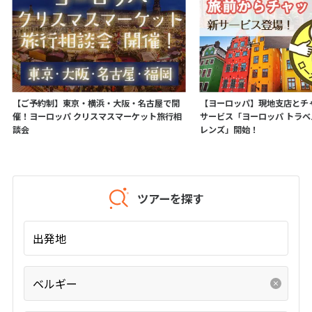
25
26
27
28
29
30
31
11
11月未定
2026年
月
1
2
3
4
5
6
7
【ご予約制】東京・横浜・大阪・名古屋で開
【ヨーロッパ】現地支店とチ
8
9
10
11
12
13
14
催！ヨーロッパ クリスマスマーケット旅行相
サービス「ヨーロッパ トラ
15
16
17
18
19
20
21
談会
レンズ」開始！
22
23
24
25
26
27
28
29
30
ツアーを探す
12
12月未定
2026年
月
出発地
1
2
3
4
5
6
7
8
9
10
11
12
ベルギー
13
14
15
16
17
18
19