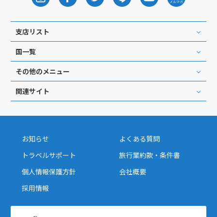
25
26
27
28
29
30
31
支店リスト
8
8月未定
2027年
月
国一覧
1
2
3
4
5
6
7
その他のメニュー
8
9
10
11
12
13
14
関連サイト
15
16
17
18
19
20
21
22
23
24
25
26
27
28
29
30
31
お知らせ
よくある質問
トラベルサポート
旅行業約款・条件書
9
9月未定
2027年
月
個人情報保護方針
会社概要
採用情報
1
2
3
4
5
6
7
8
9
10
11