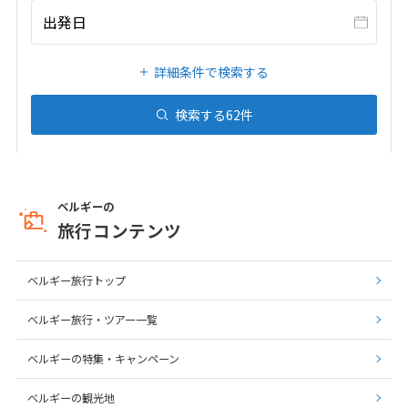
20
21
22
23
24
25
26
出発日
27
28
29
30
31
詳細条件で検索する
1
1月未定
2027年
月
検索する
62
件
1
2
3
4
5
6
7
8
9
10
11
12
13
14
15
16
ベルギーの
旅行コンテンツ
17
18
19
20
21
22
23
24
25
26
27
28
29
30
ベルギー旅行トップ
31
ベルギー旅行・ツアー一覧
2
2月未定
ベルギーの特集・キャンペーン
2027年
月
1
2
3
4
5
6
ベルギーの観光地