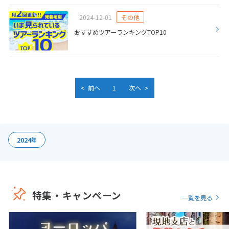
9
9月未定
2026年
月
2024-12-01
その他
おすすめツアーランキングTOP10
1
2
3
4
5
6
7
8
9
10
11
12
13
14
15
16
17
18
19
<
>
20
21
22
23
24
25
26
前へ
1
次へ
27
28
29
30
10
2024
年
10月未定
2026年
月
1
2
3
4
5
6
7
8
9
10
特集・キャンペーン
11
12
13
14
15
16
17
一覧を見る
18
19
20
21
22
23
24