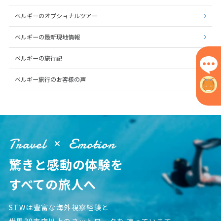
7
8
9
10
11
12
13
ベルギーのオプショナルツアー
14
15
16
17
18
19
20
ベルギーの最新現地情報
21
22
23
24
25
26
27
28
ベルギーの旅行記
ベルギー旅行のお客様の声
3
3月未定
2027年
月
1
2
3
4
5
6
7
8
9
10
11
12
13
Travel
Emotion
14
15
16
17
18
19
20
驚きと感動の体験を
21
22
23
24
25
26
27
28
29
30
31
すべての旅人へ
STWは豊富な海外視察経験と
4
4月未定
2027年
月
世界30支店以上のネットワークを
持っています。