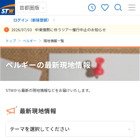
62
ツアー件数
件
ログイン（新規登録）
2026/07/03
中東情勢に伴うツアー催行中止のお知らせ
× カレンダーを閉じる
まだ履歴がありません
トップ
ベルギー
現地情報一覧
日
月
火
水
木
金
土
まだ登録がありません
8
ベルギーの最新現地情報
8月未定
2026年
月
1
2
3
4
5
6
7
8
STWから最新の現地情報などをお届けいたします。
9
10
11
12
13
14
15
16
17
18
19
20
21
22
最新現地情報
23
24
25
26
27
28
29
30
31