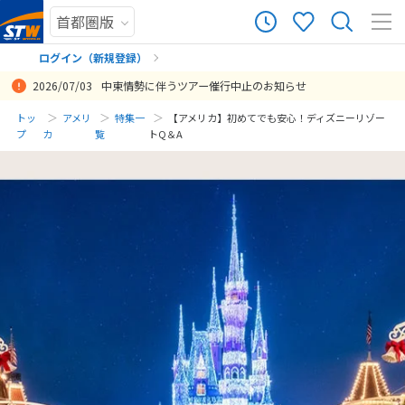
ログイン（新規登録）
2026/07/03
中東情勢に伴うツアー催行中止のお知らせ
まだ履歴がありません
トッ
アメリ
特集一
【アメリカ】初めてでも安心！ディズニーリゾー
プ
カ
覧
トQ＆A
まだ登録がありません