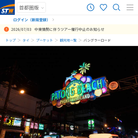
ログイン（新規登録）
2026/07/03
中東情勢に伴うツアー催行中止のお知らせ
まだ履歴がありません
トップ
タイ
プーケット
観光地一覧
バングラーロード
まだ登録がありません