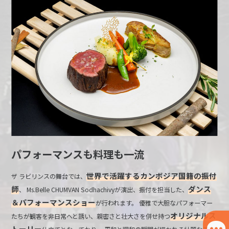
パフォーマンスも料理も一流
世界で活躍するカンボジア国籍の振付
ザ ラビリンスの舞台では、
師
ダンス
、 Ms.Belle CHUMVAN Sodhachivyが演出、振付を担当した、
＆パフォーマンスショー
が行われます。 優雅で大胆なパフォーマー
オリジナルス
たちが観客を非日常へと誘い、親密さと壮大さを併せ持つ
トーリー