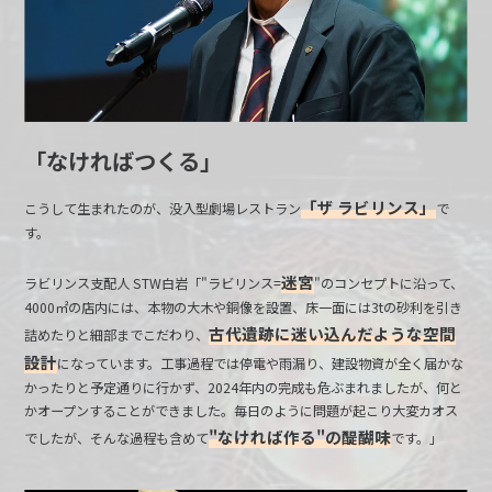
「なければつくる」
「ザ ラビリンス」
こうして生まれたのが、没入型劇場レストラン
で
す。
迷宮
ラビリンス支配人 STW白岩「"ラビリンス=
"のコンセプトに沿って、
4000㎡の店内には、本物の大木や銅像を設置、床一面には3tの砂利を引き
古代遺跡に迷い込んだような空間
詰めたりと細部までこだわり、
設計
になっています。工事過程では停電や雨漏り、建設物資が全く届かな
かったりと予定通りに行かず、2024年内の完成も危ぶまれましたが、何と
かオープンすることができました。毎日のように問題が起こり大変カオス
"なければ作る"の醍醐味
でしたが、そんな過程も含めて
です。」