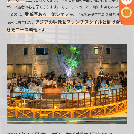
仕立てとなっており、 平和と調和の瞬間が描かれる壮麗な演出
が、来店者の心を深く打ちます。 そして、ショーと一緒にお楽しみいただ
受賞歴ある一流シェフ
けるのは、
が、地元で厳選された新鮮な食材を
アジアの味覚をフレンチスタイルと掛け合わ
使用し創作した、
せたコース料理
です。