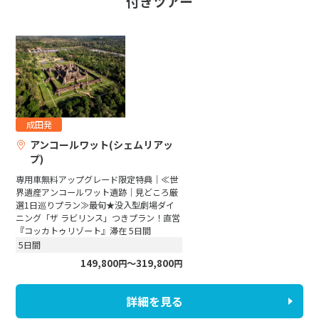
付きツアー
成田発
アンコールワット(シェムリアッ
プ)
専用車無料アップグレード限定特典│≪世
界遺産アンコールワット遺跡│見どころ厳
選1日巡りプラン≫最旬★没入型劇場ダイ
ニング「ザ ラビリンス」つきプラン！直営
『コッカトゥリゾート』滞在 5日間
5
日間
149,800
〜319,800
円
円
詳細を見る