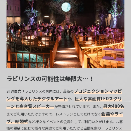
ラビリンスの可能性は無限大…！
プロジェクションマッピ
STW白岩「ラビリンスの店内には、最新の
ングを導入したデジタルアート
巨大な高画質LEDスクリ
や、
ーンと高音質スピーカー
最大400名
が完備させれています。また、
会議やライ
までご利用いただけますので、レストランとしてだけでなく
ブ、結婚式
など様々なイベントの会場としてご利用いただけます。お客
様の要望に応じて様々な用途でご利用いただける空間を創り、ラビリンス