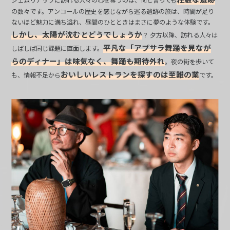
の数々です。アンコールの歴史を感じながら巡る遺跡の旅は、時間が足り
ないほど魅力に満ち溢れ、昼間のひとときはまさに夢のような体験です。
しかし、太陽が沈むとどうでしょうか
？ 夕方以降、訪れる人々は
平凡な「アプサラ舞踊を見なが
しばしば同じ課題に直面します。
らのディナー」は味気なく、舞踊も期待外れ
。夜の街を歩いて
おいしいレストランを探すのは至難の業
も、情報不足から
です。