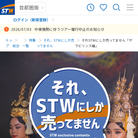
ログイン（新規登録）
2026/07/03
中東情勢に伴うツアー催行中止のお知らせ
まだ履歴がありません
トッ
特集
それ、STWにしか売
それSTWにしか売ってません「ザ
プ
総合
一覧
ってません
ラビリンス編」
まだ登録がありません