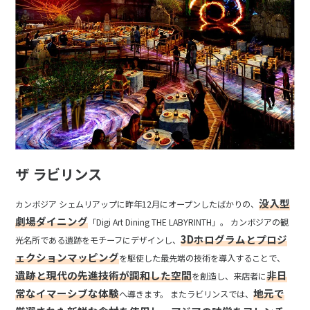
ザ ラビリンス
没入型
カンボジア シェムリアップに昨年12月にオープンしたばかりの、
劇場ダイニング
「Digi Art Dining THE LABYRINTH」。 カンボジアの観
3Dホログラムとプロジ
光名所である遺跡をモチーフにデザインし、
ェクションマッピング
を駆使した最先端の技術を導入することで、
遺跡と現代の先進技術が調和した空間
非日
を創造し、来店者に
常なイマーシブな体験
地元で
へ導きます。 またラビリンスでは、