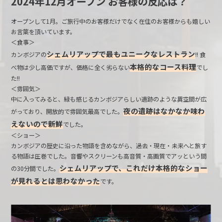
2024年12月オープン お客様の反応は？
オープンして1月。ご旅行中のお客様だけでなく在住のお客様からも嬉しい
お言葉を頂いています。
＜食事＞
シェムリアップで最もユニークなレストラン
カンボジアの
!! 食
本格的なコース料理
べ物は少し高価ですが、価格に全く劣らない
でし
た!!
＜雰囲気＞
中に入ってみると、緑も感じるカンボジアらしい遺跡のような異空間が広
夜の遺跡はなかなか味わ
がっており、開放的で雰囲気最高でした。
えないので新鮮
でした。
＜ショー＞
カンボジアの歴史に沿った物語を含めながら、過去・現在・未来へと旅す
る物語は圧巻でした。音響やスクリーンも高音質・高画質でアッという間
シェムリアップで、これだけ本格的なショー
の30分間でした。
が見れるとは思わなかった
です。