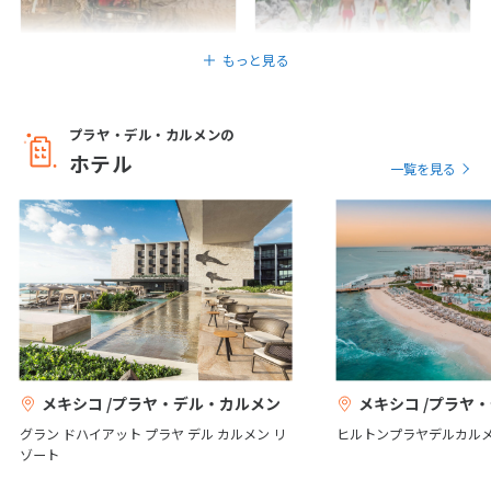
7
8
9
10
11
12
13
14
15
16
17
18
19
20
もっと見る
21
22
23
24
25
26
27
28
プラヤ・デル・カルメンの
ホテル
一覧を見る
3
3月未定
2027年
月
1
2
3
4
5
6
7
8
9
10
11
12
13
14
15
16
17
18
19
20
21
22
23
24
25
26
27
28
29
30
31
メキシコ /プラヤ・デル・カルメン
メキシコ /プラヤ
グラン ドハイアット プラヤ デル カルメン リ
ヒルトンプラヤデルカル
ゾート
4
4月未定
2027年
月