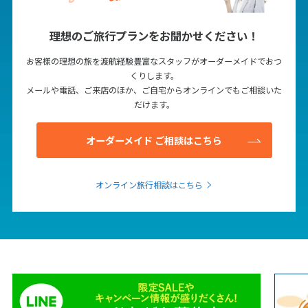
1
2
3
4
5
6
7
8
9
10
11
12
13
理想のご旅行プランをお聞かせください！
14
15
16
17
18
19
20
お客様の理想の旅を渡航経験豊富なスタッフがオーダーメイドでおつ
くりします。
21
22
23
24
25
26
27
メールや電話、ご来店のほか、ご自宅からオンラインでもご相談いた
28
29
30
だけます。
オーダーメイド ご相談はこちら
12
12月未定
2027年
月
1
2
3
4
オンライン旅行相談はこちら
5
6
7
8
9
10
11
12
13
14
15
16
17
18
19
20
21
22
23
24
25
26
27
28
29
30
31