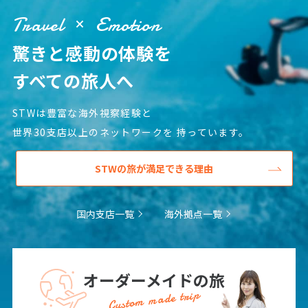
12
13
14
15
16
17
18
Travel
Emotion
19
20
21
22
23
24
25
驚きと感動の体験を
26
27
28
29
30
すべての旅人へ
10
10月未定
2027年
月
STWは豊富な海外視察経験と
1
2
世界30支店以上のネットワークを
持っています。
3
4
5
6
7
8
9
STWの旅が満足できる理由
10
11
12
13
14
15
16
17
18
19
20
21
22
23
国内支店一覧
海外拠点一覧
24
25
26
27
28
29
30
31
オーダーメイドの旅
11
11月未定
2027年
月
Custom made trip