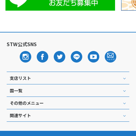
1
1月未定
2028年
月
1
2
3
4
5
6
7
8
9
10
11
12
13
14
15
STW公式SNS
16
17
18
19
20
21
22
23
24
25
26
27
28
29
30
31
支店リスト
2
2月未定
2028年
月
国一覧
1
2
3
4
5
その他のメニュー
6
7
8
9
10
11
12
関連サイト
13
14
15
16
17
18
19
20
21
22
23
24
25
26