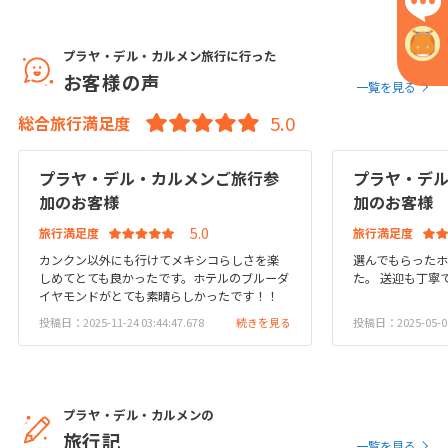
6
プラヤ・デル・カルメン旅行に行った
6月未定
2027年
月
お客様の声
一覧を見る
1
2
3
4
5
総合旅行満足度
6
7
8
9
10
11
12
13
14
15
16
17
18
19
プラヤ・デル・カルメンご旅行参
プラヤ・デ
20
21
22
23
24
25
26
加のお客様
加のお客様
27
28
29
30
旅行満足度
旅行満足度
カンクン以外にも行けてメキシコらしさを楽
選んでもらった
しめてとても良かったです。ホテルのブルーダ
た。 送迎も丁寧
イヤモンドがとても素晴らしかったです！！
7
7月未定
2027年
月
投稿日：2025-11-24 03:44:47.678
続きを見る
投稿日：2025-05-06 
1
2
3
4
5
6
7
8
9
10
11
12
13
14
15
16
17
プラヤ・デル・カルメンの
旅行記
18
19
20
21
22
23
24
一覧を見る