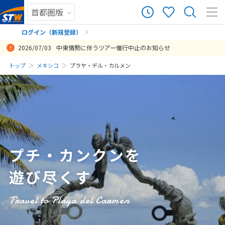
36
ツアー件数
件
ログイン（新規登録）
2026/07/03
中東情勢に伴うツアー催行中止のお知らせ
× カレンダーを閉じる
まだ履歴がありません
トップ
メキシコ
プラヤ・デル・カルメン
カンクン以外にも行けてメキシコらしさを楽しめてとても良かったで
選んでもらったホテルリゾートが素晴らしかった。 送迎も丁寧でオン
今回は色々要望を叶えて下さって、独自のプランを作成いただき、念
日
月
火
水
木
金
土
す。ホテルのブルーダイヤモンドがとても素晴らしかったです！！
タイムで安心でした。
願全て叶えることができました。
まだ登録がありません
8
投稿日：2025-11-24 03:44:47.678
投稿日：2025-05-06 01:40:51.969
投稿日：2023-03-23 04:27:07.080
8月未定
2026年
月
1
2
3
4
5
6
7
8
プチ・カンクンを
9
10
11
12
13
14
15
遊び尽くす
16
17
18
19
20
21
22
23
24
25
26
27
28
29
Travel to Playa del Carmen
30
31