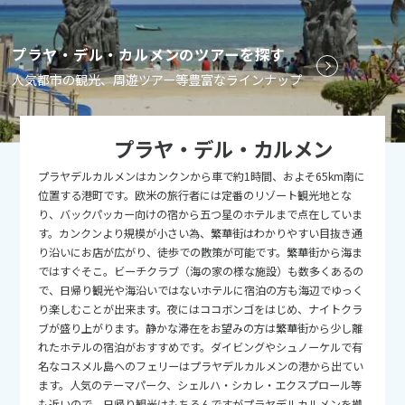
9
9月未定
2026年
月
プラヤ・デル・カルメンのツアーを探す
1
2
3
4
5
人気都市の観光、周遊ツアー等豊富なラインナップ
6
7
8
9
10
11
12
13
14
15
16
17
18
19
プラヤ・デル・カルメン
20
21
22
23
24
25
26
プラヤデルカルメンはカンクンから車で約1時間、およそ65km南に
27
28
29
30
位置する港町です。欧米の旅行者には定番のリゾート観光地とな
り、バックパッカー向けの宿から五つ星のホテルまで点在していま
す。カンクンより規模が小さい為、繁華街はわかりやすい目抜き通
10
10月未定
2026年
月
り沿いにお店が広がり、徒歩での散策が可能です。繁華街から海ま
ではすぐそこ。ビーチクラブ（海の家の様な施設）も数多くあるの
1
2
3
で、日帰り観光や海沿いではないホテルに宿泊の方も海辺でゆっく
り楽しむことが出来ます。夜にはココボンゴをはじめ、ナイトクラ
4
5
6
7
8
9
10
ブが盛り上がります。静かな滞在をお望みの方は繁華街から少し離
11
12
13
14
15
16
17
れたホテルの宿泊がおすすめです。ダイビングやシュノーケルで有
名なコスメル島へのフェリーはプラヤデルカルメンの港から出てい
18
19
20
21
22
23
24
ます。人気のテーマパーク、シェルハ・シカレ・エクスプロール等
も近いので、日帰り観光はもちろんですがプラヤデルカルメンを拠