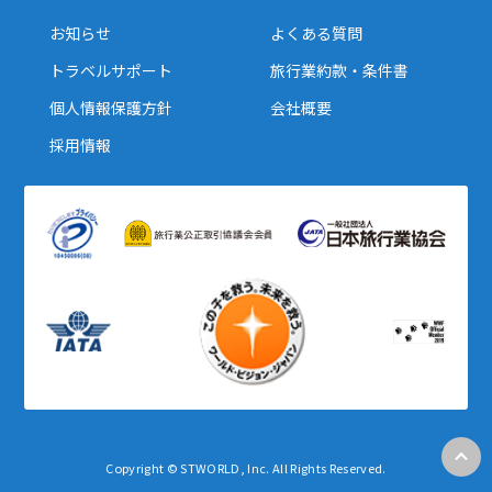
27
28
29
お知らせ
よくある質問
トラベルサポート
旅行業約款・条件書
3
3月未定
2028年
月
個人情報保護方針
会社概要
採用情報
1
2
3
4
5
6
7
8
9
10
11
12
13
14
15
16
17
18
19
20
21
22
23
24
25
26
27
28
29
30
31
4
4月未定
2028年
月
1
2
3
4
5
6
7
8
Copyright © STWORLD, Inc. All Rights Reserved.
9
10
11
12
13
14
15