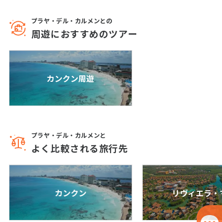
1
2
3
プラヤ・デル・カルメンとの
4
5
6
7
8
9
10
周遊におすすめのツアー
11
12
13
14
15
16
17
18
19
20
21
22
23
24
カンクン周遊
25
26
27
28
29
30
5
5月未定
2027年
月
プラヤ・デル・カルメンと
1
よく比較される旅行先
2
3
4
5
6
7
8
9
10
11
12
13
14
15
16
17
18
19
20
21
22
カンクン
リヴィエラ・
23
24
25
26
27
28
29
30
31