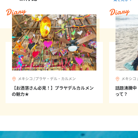
Diary
Diary
25
26
27
28
29
30
31
8
8月未定
2027年
月
1
2
3
4
5
6
7
8
9
10
11
12
13
14
15
16
17
18
19
20
21
22
23
24
25
26
27
28
メキシコ /プラヤ・デル・カルメン
メキシコ
29
30
31
【お洒落さん必見！】プラヤデルカルメン
話題沸騰中
の魅力★
って？
9
9月未定
2027年
月
1
2
3
4
5
6
7
8
9
10
11