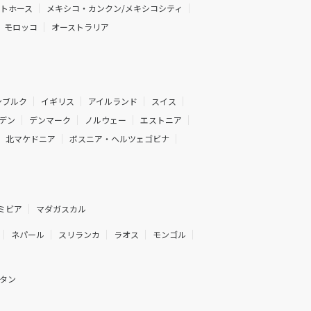
イトホース
メキシコ・カンクン/メキシコシティ
モロッコ
オーストラリア
ンブルク
イギリス
アイルランド
スイス
デン
デンマーク
ノルウェー
エストニア
北マケドニア
ボスニア・ヘルツェゴビナ
ミビア
マダガスカル
ネパール
スリランカ
ラオス
モンゴル
タン