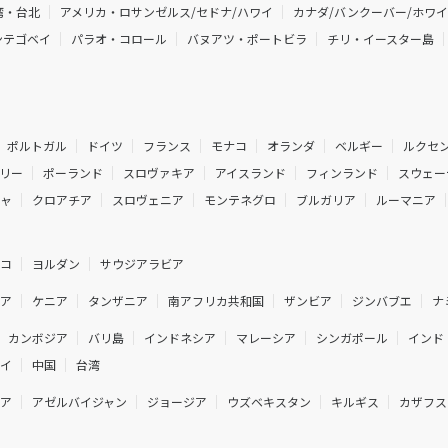
湾・台北
アメリカ・ロサンゼルス/セドナ/ハワイ
カナダ/バンクーバー/ホワ
ンテゴベイ
パラオ・コロール
バヌアツ・ポートビラ
チリ・イースター島
ポルトガル
ドイツ
フランス
モナコ
オランダ
ベルギー
ルクセ
リー
ポーランド
スロヴァキア
アイスランド
フィンランド
スウェー
シャ
クロアチア
スロヴェニア
モンテネグロ
ブルガリア
ルーマニア
ルコ
ヨルダン
サウジアラビア
ジア
ケニア
タンザニア
南アフリカ共和国
ザンビア
ジンバブエ
ナ
カンボジア
バリ島
インドネシア
マレーシア
シンガポール
インド
ネイ
中国
台湾
ニア
アゼルバイジャン
ジョージア
ウズベキスタン
キルギス
カザフス