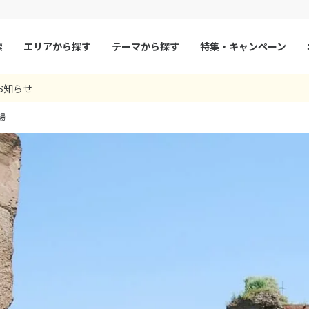
索
エリアから探す
テーマから探す
特集・キャンペーン
お知らせ
マルタ
冬旅
スペイン
ゴールデンウィー
場
フランス
夏旅
モナコ
ルクセンブルク
イギリス
チェコ
オーストリア
スロヴァキア
アイスランド
ン
デンマーク
ノルウェー
リトアニア
ギリシャ
ア
モンテネグロ
ブルガリア
ア
ボスニア・ヘルツェゴビナ
セルビア