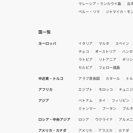
マレーシア・ランカウイ島
台
ペルー・リマ
ジャマイカ・モ
国一覧
ヨーロッパ
イタリア
マルタ
スペイン
チェコ
オーストリア
ハンガ
ラトビア
リトアニア
ギリ
セルビア
フェロー諸島
中近東・トルコ
アラブ首長国
カタール
ト
アフリカ
エジプト
モロッコ
チュニ
アジア
ベトナム
タイ
フィリピン
ミャンマー
ブータン
ブル
ロシア・中央アジア
ロシア
ウクライナ
アルメ
アメリカ・カナダ
アメリカ
アラスカ
カナダ