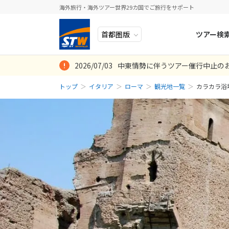
海外旅行・海外ツアー世界29カ国でご旅行をサポート
ツアー検
2026/07/03
中東情勢に伴うツアー催行中止の
ヨーロッパ
人気のテーマ
イタリア
秋旅
トップ
イタリア
ローマ
観光地一覧
カラカラ浴
中近東・トルコ
お得な旅
ドイツ
年末年始
アフリカ
誰と行く？
ベルギー
アジア
目的
スイス
ロシア・中央アジア
ポーランド
アメリカ・カナダ
スウェーデ
中南米・カリブ海
ラトビア
モルディブ・他インド洋
スロヴェニ
太平洋地域
北マケドニ