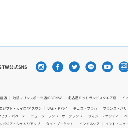
STW公式SNS
銀座店
池袋マリンスポーツ店/DIVENAVI
名古屋ミッドランドスクエア店
イ
エジプト・カイロ/アスワン
UAE・ドバイ
チェコ・プラハ
フランス・パリ
タヒチ・パペーテ
ニュージーランド・オークランド
フィジー・ナンディ
ベ
ンボジア・シェムリアップ
タイ・プーケット
インドネシア
インド・ニュー