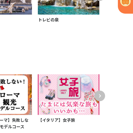
トレビの泉
サンピエトロ
ーマ】失敗しな
【イタリア】女子旅
【イタリア】
モデルコース
ーン特集