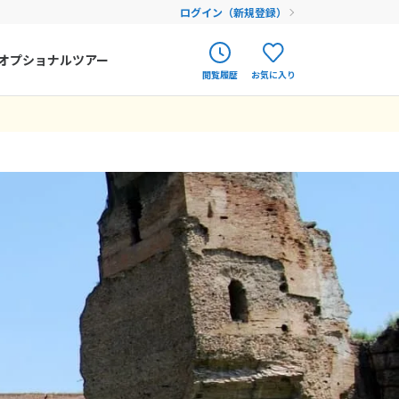
ログイン（新規登録）
オプショナルツアー
閲覧履歴
お気に入り
ク
ポルトガル
春旅
オランダ
アイルランド
まだ履歴がありません
まだ登録がありません
ハンガリー
フィンランド
エストニア
クロアチア
ルーマニア
フェロー諸島