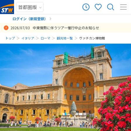
ログイン（新規登録）
2026/07/03
中東情勢に伴うツアー催行中止のお知らせ
まだ履歴がありません
トップ
イタリア
ローマ
観光地一覧
ヴァチカン博物館
まだ登録がありません