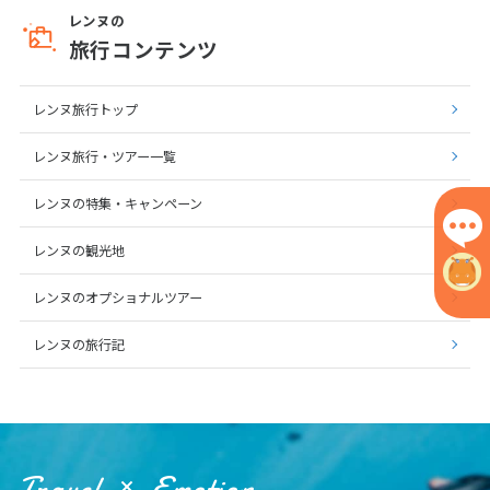
レンヌの
7
8
9
10
11
12
13
旅行コンテンツ
14
15
16
17
18
19
20
21
22
23
24
25
26
27
レンヌ旅行トップ
28
レンヌ旅行・ツアー一覧
3
レンヌの特集・キャンペーン
3月未定
2027年
月
レンヌの観光地
1
2
3
4
5
6
7
8
9
10
11
12
13
レンヌのオプショナルツアー
14
15
16
17
18
19
20
レンヌの旅行記
21
22
23
24
25
26
27
28
29
30
31
4
4月未定
Travel
Emotion
2027年
月