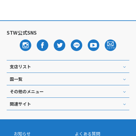
25
26
27
28
29
30
31
8
8月未定
STW公式SNS
2027年
月
1
2
3
4
5
6
7
8
9
10
11
12
13
14
15
16
17
18
19
20
21
支店リスト
22
23
24
25
26
27
28
国一覧
29
30
31
その他のメニュー
9
関連サイト
9月未定
2027年
月
1
2
3
4
5
6
7
8
9
10
11
お知らせ
よくある質問