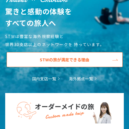
1
2
3
驚きと感動の体験を
4
5
6
7
8
9
10
すべての旅人へ
11
12
13
14
15
16
17
STWは豊富な海外視察経験と
18
19
20
21
22
23
24
世界30支店以上のネットワークを
持っています。
25
26
27
28
29
30
STWの旅が満足できる理由
5
5月未定
2027年
月
国内支店一覧
海外拠点一覧
1
2
3
4
5
6
7
8
9
10
11
12
13
14
15
オーダーメイドの旅
16
17
18
19
20
21
22
Custom made trip
23
24
25
26
27
28
29
30
31