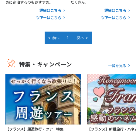
25
26
27
28
29
30
31
めに宿泊するのもおすすめ。
だくさん。
詳細はこちら
詳細はこちら
ツアーはこちら
ツアーはこちら
11
11月未定
2026年
月
1
2
3
4
5
6
7
<
>
前へ
1
次へ
8
9
10
11
12
13
14
15
16
17
18
19
20
21
特集・キャンペーン
22
23
24
25
26
27
28
一覧を見る
29
30
12
12月未定
2026年
月
1
2
3
4
5
6
7
8
9
10
11
12
13
14
15
16
17
18
19
【フランス】周遊旅行・ツアー特集
【フランス】新婚旅行・ハネ