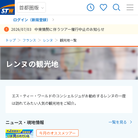
0
ツアー件数
件
ログイン（新規登録）
2026/07/03
中東情勢に伴うツアー催行中止のお知らせ
× カレンダーを閉じる
まだ履歴がありません
トップ
フランス
レンヌ
観光地一覧
日
月
火
水
木
金
土
まだ登録がありません
8
レンヌの観光地
8月未定
2026年
月
1
2
3
4
5
6
7
8
9
10
11
12
13
14
15
エス・ティー・ワールドのコンシェルジュがお勧めするレンヌの一度
は訪れてみたい人気の観光地をご紹介。
16
17
18
19
20
21
22
23
24
25
26
27
28
29
ニュース・現地情報
一覧を見る
30
31
今月のオススメツアー