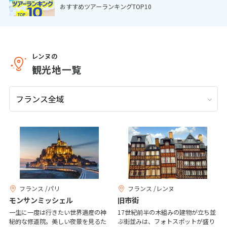
おすすめツアーランキングTOP10
9
9月未定
2026年
月
1
2
3
4
5
6
7
8
9
10
11
12
レンヌの
観光地一覧
13
14
15
16
17
18
19
20
21
22
23
24
25
26
27
28
29
30
10
10月未定
2026年
月
1
2
3
4
5
6
7
8
9
10
フランス /パリ
フランス /レンヌ
11
12
13
14
15
16
17
モンサンミッシェル
旧市街
18
19
20
21
22
23
24
一生に一度は行きたい世界遺産の神
17世紀前半の木組みの建物が立ち並
秘的な修道院。美しい夜景を見るた
ぶ街並みは、フォトスポットが盛り