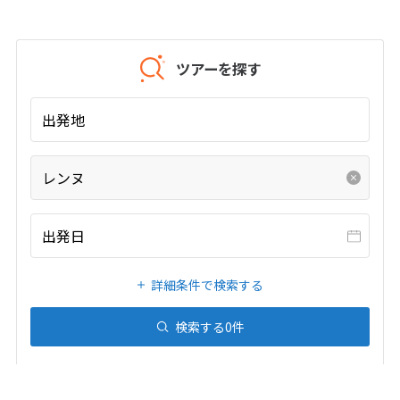
20
21
22
23
24
25
26
27
28
29
30
31
ツアーを探す
1
1月未定
2027年
月
出発地
1
2
3
4
5
6
7
8
9
レンヌ
10
11
12
13
14
15
16
17
18
19
20
21
22
23
出発日
24
25
26
27
28
29
30
詳細条件で検索する
31
検索する
0
件
2
2月未定
2027年
月
1
2
3
4
5
6