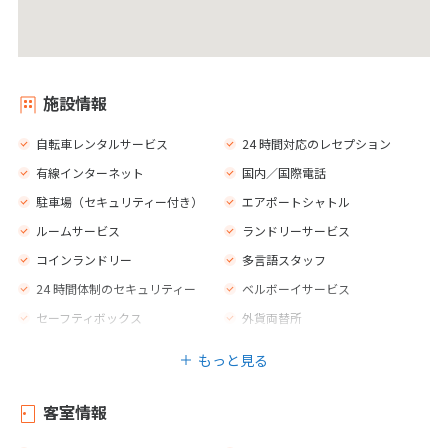
施設情報
自転車レンタルサービス
24 時間対応のレセプション
有線インターネット
国内／国際電話
駐車場（セキュリティー付き）
エアポートシャトル
ルームサービス
ランドリーサービス
コインランドリー
多言語スタッフ
24 時間体制のセキュリティー
ベルボーイサービス
セーフティボックス
外貨両替所
エレベーター
売店
もっと見る
庭園
ジム
荷物室
カフェ
客室情報
バー
レストラン