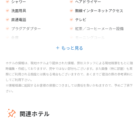
シャワー
ヘアドライヤー
禁煙エリア
喫煙エリア
洗面用具
無線インターネットアクセス
マッサージ
直通電話
テレビ
プラグアダプター
紅茶／コーヒーメーカー設備
金庫
モーニングコール
もっと見る
ホテルの情報は、現地ホテルより提供された情報、弊社スタッフによる現地視察をもとに随
時編集・作成しておりますが、完全ではない部分もございます。また画像（特に部屋）も実
際にご利用される施設とは異なる場合もございますので、あくまでご宿泊の際の参考資料と
してご利用下さい。
※情報相違に起因するお客様の損害につきましては責任を負いかねますので、予めご了承下
さい。
関連ホテル