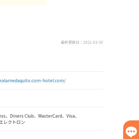
最終更新日：2021-03-30
realamedaquito.com-hotel.com/
ress、Diners Club、MasterCard、Visa、
sa エレクトロン