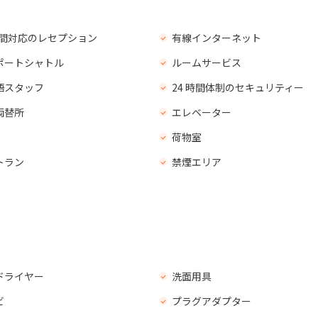
 時間対応のレセプション
有線インターネット
ポートシャトル
ルームサービス
語スタッフ
24 時間体制のセキュリティー
両替所
エレベーター
荷物室
トラン
禁煙エリア
ドライヤー
洗面用具
ビ
プラグアダプター