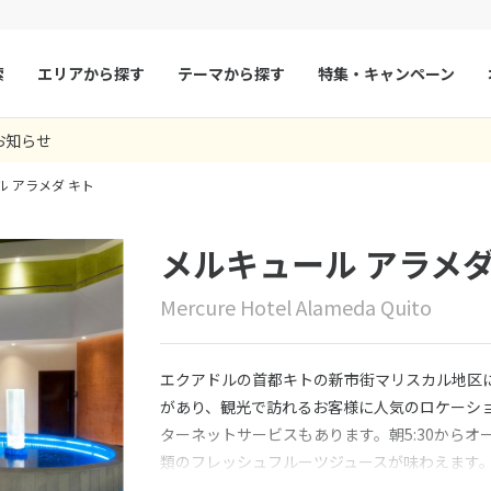
索
エリアから探す
テーマから探す
特集・キャンペーン
お知らせ
マルタ
冬旅
スペイン
ゴールデンウィー
ル アラメダ キト
フランス
夏旅
モナコ
ルクセンブルク
イギリス
メルキュール アラメダ
チェコ
オーストリア
Mercure Hotel Alameda Quito
スロヴァキア
アイスランド
ン
デンマーク
ノルウェー
エクアドルの首都キトの新市街マリスカル地区
リトアニア
ギリシャ
があり、観光で訪れるお客様に人気のロケーショ
ターネットサービスもあります。朝5:30から
ア
モンテネグロ
ブルガリア
類のフレッシュフルーツジュースが味わえます
ア
ボスニア・ヘルツェゴビナ
セルビア