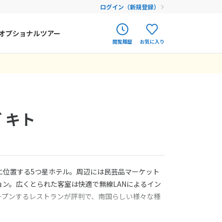
ログイン（新規登録）
オプショナルツアー
閲覧履歴
お気に入り
ク
ポルトガル
春旅
オランダ
アイルランド
まだ履歴がありません
まだ登録がありません
 キト
ハンガリー
フィンランド
エストニア
に位置する5つ星ホテル。周辺には民芸品マーケット
クロアチア
ン。広くとられた客室は快適で無線LANによるイン
オープンするレストランが評判で、南国らしい様々な種
ルーマニア
。
フェロー諸島