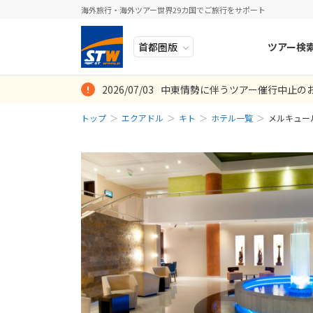
海外旅行・海外ツアー世界29カ国でご旅行をサポート
ツアー検
2026/07/03
中東情勢に伴うツアー催行中止の
ヨーロッパ
人気のテーマ
イタリア
秋旅
トップ
エクアドル
キト
ホテル一覧
メルキュー
中近東・トルコ
お得な旅
ドイツ
年末年始
アフリカ
誰と行く？
ベルギー
アジア
目的
スイス
ロシア・中央アジア
ポーランド
アメリカ・カナダ
スウェーデ
中南米・カリブ海
ラトビア
モルディブ・他インド洋
スロヴェニ
太平洋地域
北マケドニ