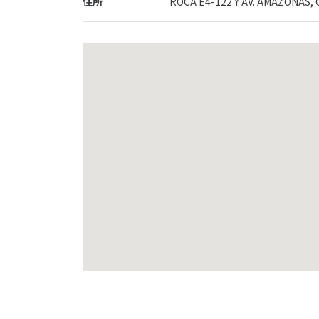
住所
ROCA E4-122 Y AV. AMAZONAS, 