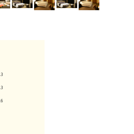
.3
.3
.6