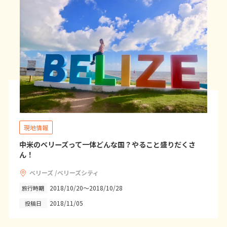
20
21
22
23
24
25
26
27
28
29
30
31
1
1月未定
2027年
月
1
2
3
4
5
6
7
8
9
10
11
12
13
14
15
16
現地情報
17
18
19
20
21
22
23
中米のベリーズって一体どんな国？やること盛りだくさ
24
25
26
27
28
29
30
ん！
31
ベリーズ /ベリーズシティ
2018/10/20～2018/10/28
旅行時期
2
2月未定
2027年
月
2018/11/05
投稿日
1
2
3
4
5
6