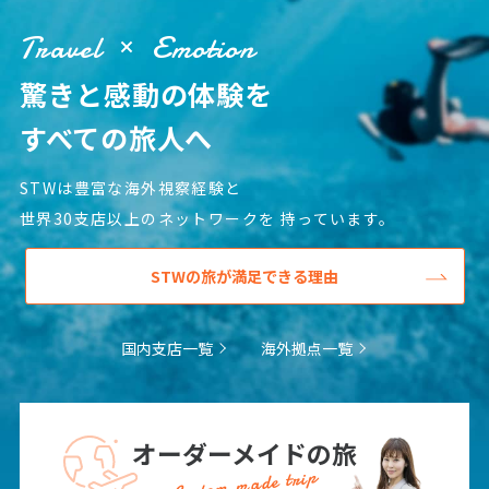
Travel
Emotion
6
6月未定
2027年
月
驚きと感動の体験を
1
2
3
4
5
すべての旅人へ
6
7
8
9
10
11
12
13
14
15
16
17
18
19
STWは豊富な海外視察経験と
20
21
22
23
24
25
26
世界30支店以上のネットワークを
持っています。
27
28
29
30
STWの旅が満足できる理由
7
7月未定
2027年
月
国内支店一覧
海外拠点一覧
1
2
3
4
5
6
7
8
9
10
オーダーメイドの旅
11
12
13
14
15
16
17
Custom made trip
18
19
20
21
22
23
24