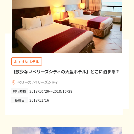
25
26
27
28
29
30
31
11
11月未定
2026年
月
1
2
3
4
5
6
7
8
9
10
11
12
13
14
15
16
17
18
19
20
21
おすすめホテル
22
23
24
25
26
27
28
【数少ないベリーズシティの大型ホテル】どこに泊まる？
29
30
ベリーズ /ベリーズシティ
2018/10/20～2018/10/28
旅行時期
12
12月未定
2026年
月
2018/11/16
投稿日
1
2
3
4
5
6
7
8
9
10
11
12
13
14
15
16
17
18
19