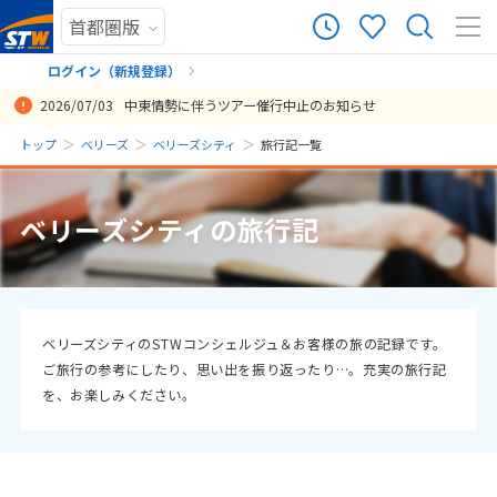
0
ツアー件数
件
ログイン（新規登録）
2026/07/03
中東情勢に伴うツアー催行中止のお知らせ
× カレンダーを閉じる
まだ履歴がありません
トップ
ベリーズ
ベリーズシティ
旅行記一覧
日
月
火
水
木
金
土
まだ登録がありません
8
ベリーズシティの旅行記
8月未定
2026年
月
1
2
3
4
5
6
7
8
9
10
11
12
13
14
15
ベリーズシティのSTWコンシェルジュ＆お客様の旅の記録です。
ご旅行の参考にしたり、思い出を振り返ったり…。充実の旅行記
16
17
18
19
20
21
22
を、お楽しみください。
23
24
25
26
27
28
29
30
31