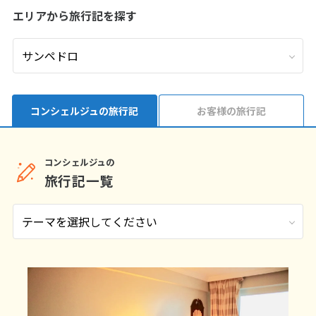
エリアから旅行記を探す
9
9月未定
2026年
月
1
2
3
4
5
6
7
8
9
10
11
12
13
14
15
16
17
18
19
コンシェルジュの旅行記
お客様の旅行記
20
21
22
23
24
25
26
27
28
29
30
コンシェルジュの
旅行記一覧
10
10月未定
2026年
月
1
2
3
4
5
6
7
8
9
10
11
12
13
14
15
16
17
18
19
20
21
22
23
24