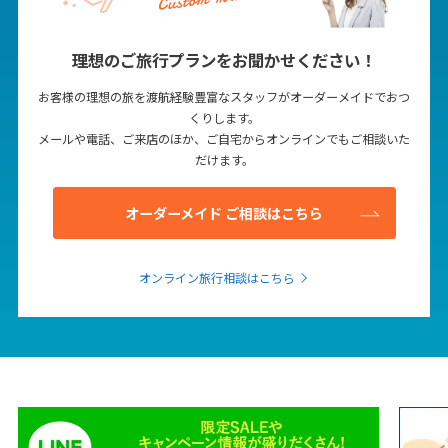
25
26
27
28
29
30
31
理想のご旅行プランをお聞かせください！
8
お客様の理想の旅を渡航経験豊富なスタッフがオーダーメイドでおつ
8月未定
2027年
月
くりします。
メールや電話、ご来店のほか、ご自宅からオンラインでもご相談いた
1
2
3
4
5
6
7
だけます。
8
9
10
11
12
13
14
15
16
17
18
19
20
21
オーダーメイド ご相談はこちら
22
23
24
25
26
27
28
29
30
31
オンライン旅行相談はこちら
9
9月未定
2027年
月
1
2
3
4
5
6
7
8
9
10
11