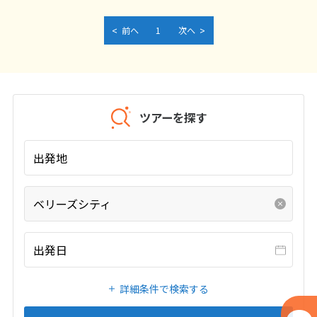
7
8
9
10
11
12
13
<
>
前へ
1
次へ
14
15
16
17
18
19
20
21
22
23
24
25
26
27
28
ツアーを探す
3
3月未定
2027年
月
出発地
1
2
3
4
5
6
7
8
9
10
11
12
13
ベリーズシティ
14
15
16
17
18
19
20
21
22
23
24
25
26
27
出発日
28
29
30
31
詳細条件で検索する
4
4月未定
2027年
月