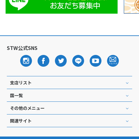
12
13
14
15
16
17
18
19
20
21
22
23
24
25
26
27
28
29
30
10
10月未定
2027年
月
STW公式SNS
1
2
3
4
5
6
7
8
9
10
11
12
13
14
15
16
支店リスト
17
18
19
20
21
22
23
国一覧
24
25
26
27
28
29
30
その他のメニュー
31
関連サイト
11
11月未定
2027年
月