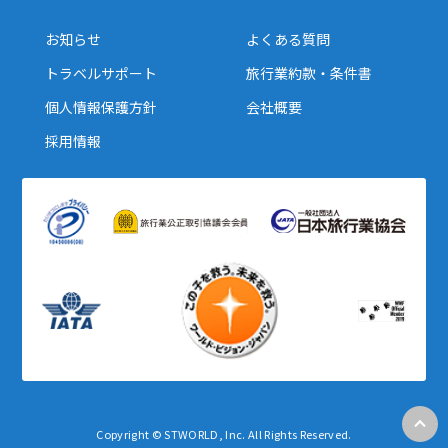
1
2
3
4
5
6
お知らせ
よくある質問
7
8
9
10
11
12
13
トラベルサポート
旅行業約款・条件書
14
15
16
17
18
19
20
個人情報保護方針
会社概要
21
22
23
24
25
26
27
採用情報
28
29
30
12
12月未定
2027年
月
1
2
3
4
5
6
7
8
9
10
11
12
13
14
15
16
17
18
19
20
21
22
23
24
25
26
27
28
29
30
31
Copyright © STWORLD, Inc. All Rights Reserved.