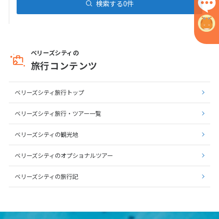
検索する
0
件
1
2
3
4
5
6
7
8
9
10
11
12
13
14
15
16
17
ベリーズシティの
18
19
20
21
22
23
24
旅行コンテンツ
25
26
27
28
29
30
ベリーズシティ旅行トップ
5
5月未定
ベリーズシティ旅行・ツアー一覧
2027年
月
1
ベリーズシティの観光地
2
3
4
5
6
7
8
ベリーズシティのオプショナルツアー
9
10
11
12
13
14
15
ベリーズシティの旅行記
16
17
18
19
20
21
22
23
24
25
26
27
28
29
30
31