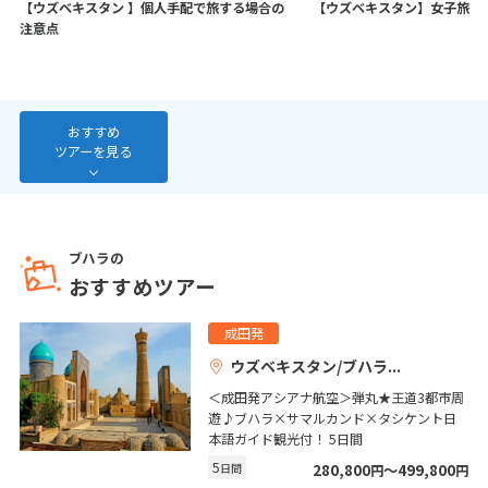
【ウズベキスタン 】個人手配で旅する場合の
【ウズベキスタン】女子旅
7
8
9
10
11
12
13
注意点
14
15
16
17
18
19
20
21
22
23
24
25
26
27
28
おすすめ
ツアーを見る
3
3月未定
2027年
月
1
2
3
4
5
6
ブハラの
おすすめツアー
7
8
9
10
11
12
13
14
15
16
17
18
19
20
成田発
21
22
23
24
25
26
27
ウズベキスタン/ブハラ
28
29
30
31
＜成田発アシアナ航空＞弾丸★王道3都市周
遊♪ブハラ×サマルカンド×タシケント日
本語ガイド観光付！ 5日間
4
5
日間
280,800
〜499,800
円
円
4月未定
2027年
月