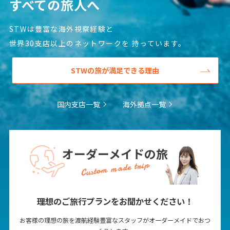
すべての旅人へ
1
2
3
4
5
6
7
8
9
10
11
12
13
STWは豊富な海外視察経験と
14
15
16
17
18
19
20
世界30支店以上のネットワークを
持っています。
21
22
23
24
25
26
27
STWの旅が満足できる理由
28
29
30
国内支店一覧
海外拠点一覧
12
12月未定
2027年
月
1
2
3
4
オーダーメイドの旅
5
6
7
8
9
10
11
Custom made trip
12
13
14
15
16
17
18
19
20
21
22
23
24
25
理想のご旅行プランをお聞かせください！
26
27
28
29
30
31
お客様の理想の旅を渡航経験豊富なスタッフがオーダーメイドでおつ