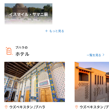
25
26
27
28
29
30
31
イスマイル・サマニ廟
8
8月未定
2027年
月
もっと見る
1
2
3
4
5
6
7
8
9
10
11
12
13
14
ブハラの
15
16
17
18
19
20
21
ホテル
一覧を見る
22
23
24
25
26
27
28
29
30
31
9
9月未定
2027年
月
1
2
3
4
5
6
7
8
9
10
11
ウズベキスタン /ブハラ
ウズベキスタン /