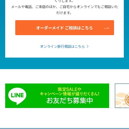
くりします。
1
1月未定
2028年
月
メールや電話、ご来店のほか、ご自宅からオンラインでもご相談いた
だけます。
1
2
3
4
5
6
7
8
オーダーメイド ご相談はこちら
9
10
11
12
13
14
15
16
17
18
19
20
21
22
オンライン旅行相談はこちら
23
24
25
26
27
28
29
30
31
2
2月未定
2028年
月
1
2
3
4
5
6
7
8
9
10
11
12
13
14
15
16
17
18
19
20
21
22
23
24
25
26