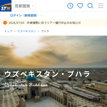
21
ツアー件数
件
ログイン（新規登録）
2026/07/03
中東情勢に伴うツアー催行中止のお知らせ
× カレンダーを閉じる
まだ履歴がありません
トップ
ウズベキスタン
ブハラ
日
月
火
水
木
金
土
まだ登録がありません
8
8月未定
2026年
月
1
2
3
4
5
6
7
8
ウズベキスタン・ブハラ
9
10
11
12
13
14
15
16
17
18
19
20
21
22
Uzbekistan Bukhara
23
24
25
26
27
28
29
30
31