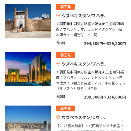
羽田発
1
2
3
ウズベキスタン/ブハラ
4
5
6
7
8
9
10
＜羽田発中国東方航空＞弾丸★王道3都市周
11
12
13
14
15
16
17
遊♪ブハラ×サマルカンド×タシケント日
本語ガイド観光付！ 5日間
18
19
20
21
22
23
24
5
日間
294,800
〜329,800
円
円
25
26
27
28
29
30
羽田発
ウズベキスタン/ブハラ
5
5月未定
2027年
月
＜羽田発中国東方航空＞弾丸★王道3都市周
遊♪ブハラ×サマルカンド×タシケント日
1
本語ガイド観光＆英雄ティムールの街シャフ
リサブス立ち寄り！ 6日間
2
3
4
5
6
7
8
6
日間
298,800
〜334,800
円
円
9
10
11
12
13
14
15
16
17
18
19
20
21
22
成田発
ウズベキスタン/ヒヴァ
23
24
25
26
27
28
29
【2026夏旅特集】＜成田発アシアナ航空＞
30
31