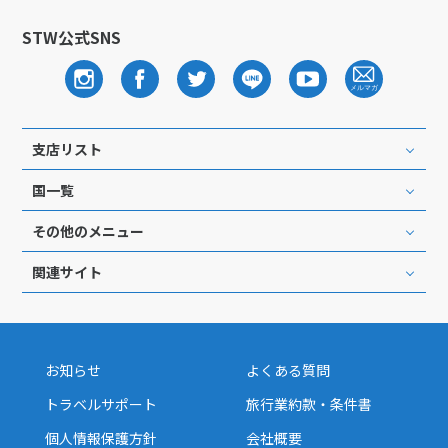
27
28
29
STW公式SNS
3
3月未定
2028年
月
1
2
3
4
支店リスト
5
6
7
8
9
10
11
国一覧
12
13
14
15
16
17
18
19
20
21
22
23
24
25
その他のメニュー
26
27
28
29
30
31
関連サイト
4
4月未定
2028年
月
お知らせ
よくある質問
1
トラベルサポート
旅行業約款・条件書
2
3
4
5
6
7
8
個人情報保護方針
会社概要
9
10
11
12
13
14
15