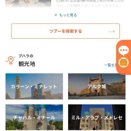
心洗われる王道4都市周遊♪夜行列車でシル
クロードを横断！タシケント×サマルカン
ド×ブハラ×ヒヴァ 9日間
もっと見る
6
6月未定
2027年
月
9
日間
322,800
〜544,800
円
円
1
2
3
4
5
ツアーを検索する
6
7
8
9
10
11
12
13
14
15
16
17
18
19
ブハラの
20
21
22
23
24
25
26
観光地
一覧を見る
27
28
29
30
カラーン・ミナレット
アルク城
7
7月未定
2027年
月
1
2
3
4
5
6
7
8
9
10
チャハル・ミナール
ミル・アラブ・メドレセ
11
12
13
14
15
16
17
18
19
20
21
22
23
24