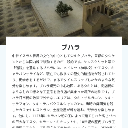
9
9月未定
2026年
月
1
2
3
4
5
6
7
8
9
10
11
12
13
14
15
16
17
18
19
ブハラ
20
21
22
23
24
25
26
中世イスラム世界の文化的中心として栄えたブハラ。首都のタシケ
27
28
29
30
ントからは国内線で移動するのが一般的です。サンスクリット語で
「僧院」を意味するブハラには、メドレセ（神学校）やモスク、キ
ャラバンサライなど、現在でも数多くの歴史的建造物が残されてお
10
10月未定
2026年
月
り、街歩きをするだけで、まるでタイムスリップしたかのような気
分を楽しめます。ブハラ観光の中心地区にあるタキとは、商店街の
1
2
3
ようなもので様々な工芸品を扱う店が集まった場所の総称です。ブ
ハラ旧市街の散策で外せないエリアは、タキ・ザルガロン、タキ・
4
5
6
7
8
9
10
サラフォン、タキ・テルバクフルシャンの3つ。当時の雰囲気を残
11
12
13
14
15
16
17
したカフェやレストラン、土産物屋が軒を連ね、街歩きを楽しめま
す。他にも、1127年にカラハン朝の王によって建てられた高さ46m
18
19
20
21
22
23
24
の巨大なモスク、カラーン・ミナレットや、18世紀の歴代ブハラ王
の専用モスクとして利用されてきたボロハウズ・モスク、2500年以