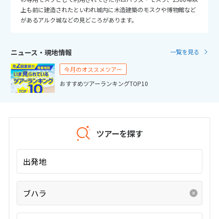
25
26
27
28
29
30
31
上も前に建造されたといわれ城内に木造建築のモスクや博物館など
があるアルク城などの見どころがあります。
11
11月未定
2026年
月
ニュース・現地情報
一覧を見る
1
2
3
4
5
6
7
今月のオススメツアー
8
9
10
11
12
13
14
おすすめツアーランキングTOP10
15
16
17
18
19
20
21
22
23
24
25
26
27
28
29
30
ツアーを探す
12
12月未定
2026年
月
出発地
1
2
3
4
5
ブハラ
6
7
8
9
10
11
12
13
14
15
16
17
18
19