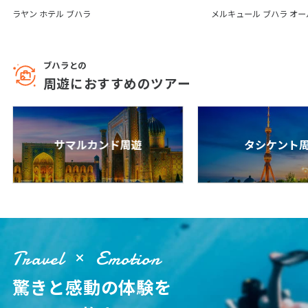
12
13
14
15
16
17
18
ラヤン ホテル ブハラ
メルキュール ブハラ オ
19
20
21
22
23
24
25
26
27
28
29
30
ブハラとの
周遊におすすめのツアー
10
10月未定
2027年
月
1
2
サマルカンド周遊
タシケント
3
4
5
6
7
8
9
10
11
12
13
14
15
16
17
18
19
20
21
22
23
24
25
26
27
28
29
30
31
Travel
Emotion
驚きと感動の体験を
11
11月未定
2027年
月