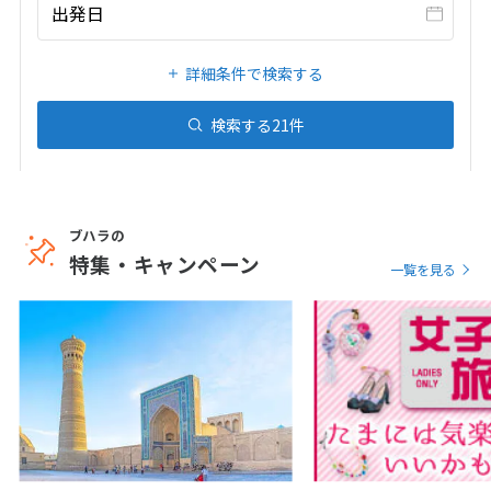
20
21
22
23
24
25
26
出発日
27
28
29
30
31
詳細条件で検索する
1
検索する
21
件
1月未定
2027年
月
1
2
3
4
5
6
7
8
9
ブハラの
10
11
12
13
14
15
16
特集・キャンペーン
一覧を見る
17
18
19
20
21
22
23
24
25
26
27
28
29
30
31
2
2月未定
2027年
月
1
2
3
4
5
6