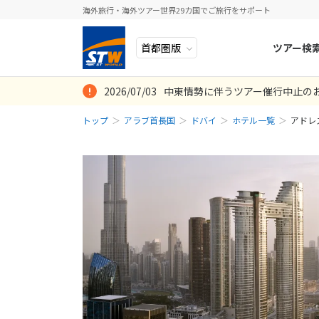
海外旅行・海外ツアー世界29カ国でご旅行をサポート
ツアー検
2026/07/03
中東情勢に伴うツアー催行中止の
ヨーロッパ
人気のテーマ
イタリア
秋旅
トップ
アラブ首長国
ドバイ
ホテル一覧
アドレ
中近東・トルコ
お得な旅
ドイツ
年末年始
アフリカ
誰と行く？
ベルギー
アジア
目的
スイス
ロシア・中央アジア
ポーランド
アメリカ・カナダ
スウェーデ
中南米・カリブ海
ラトビア
モルディブ・他インド洋
スロヴェニ
太平洋地域
北マケドニ