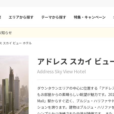
索
エリアから探す
テーマから探す
特集・キャンペーン
お知らせ
マルタ
冬旅
スペイン
ゴールデンウィー
ス スカイ ビュー ホテル
フランス
夏旅
モナコ
ルクセンブルク
イギリス
アドレス スカイ ビュ
チェコ
オーストリア
Address Sky View Hotel
スロヴァキア
アイスランド
ン
デンマーク
ノルウェー
ダウンタウンエリアの中心に位置する「アドレス
リトアニア
ギリシャ
もお部屋からの素晴らしい眺望が魅力です。2019年にオ
Mall」駅からすぐ近く、ブルジュ・ハリファ
ア
モンテネグロ
ブルガリア
ションを誇ります。建物はブルジュ・ハリファ
ア
ボスニア・ヘルツェゴビナ
セルビア
シンプルかつ洗練された内装が特徴です。 また