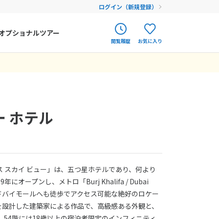
ログイン（新規登録）
オプショナルツアー
閲覧履歴
お気に入り
ク
ポルトガル
春旅
オランダ
アイルランド
まだ履歴がありません
まだ登録がありません
ー ホテル
ハンガリー
フィンランド
エストニア
 スカイ ビュー」は、五つ星ホテルであり、何より
クロアチア
ープンし、メトロ「Burj Khalifa / Dubai
やドバイモールへも徒歩でアクセス可能な絶好のロケー
ルーマニア
を設計した建築家による作品で、高級感ある外観と、
フェロー諸島
、54階には18歳以上の宿泊者限定のインフィニティ