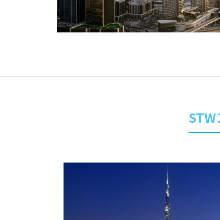
オセアニア
ハワイ
ST