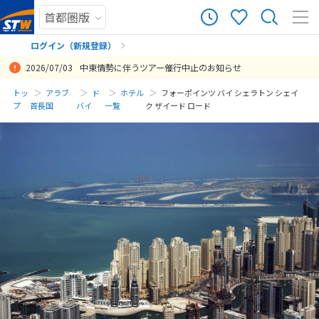
ログイン（新規登録）
2026/07/03
中東情勢に伴うツアー催行中止のお知らせ
まだ履歴がありません
トッ
アラブ
ド
ホテル
フォーポインツ バイ シェラトン シェイ
プ
首長国
バイ
一覧
ク ザイード ロード
まだ登録がありません