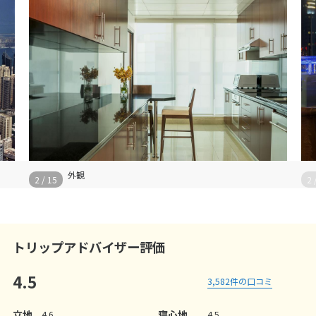
外観
2
/
15
2
トリップアドバイザー評価
4.5
3,582
件の口コミ
立地
寝心地
4.6
4.5