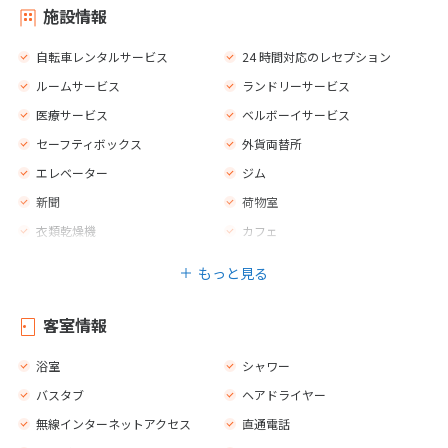
施設情報
自転車レンタルサービス
24 時間対応のレセプション
ルームサービス
ランドリーサービス
医療サービス
ベルボーイサービス
セーフティボックス
外貨両替所
エレベーター
ジム
新聞
荷物室
衣類乾燥機
カフェ
バー
レストラン
もっと見る
禁煙エリア
喫煙エリア
子供用の椅子
プールサイドのスナックバー
客室情報
室内プール（真水）
屋外プール（真水）
浴室
シャワー
子供用プール
マッサージ
バスタブ
ヘアドライヤー
スパトリートメント
フィットネス
無線インターネットアクセス
直通電話