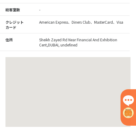
総客室数
-
クレジット
American Express、Diners Club、MasterCard、Visa
カード
住所
Sheikh Zayed Rd Near Financial And Exhibition
Cent,DUBAI, undefined