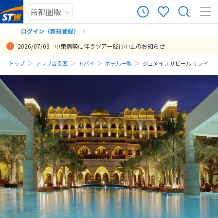
ログイン（新規登録）
2026/07/03
中東情勢に伴うツアー催行中止のお知らせ
まだ履歴がありません
トップ
アラブ首長国
ドバイ
ホテル一覧
ジュメイラ ザビール サライ
まだ登録がありません