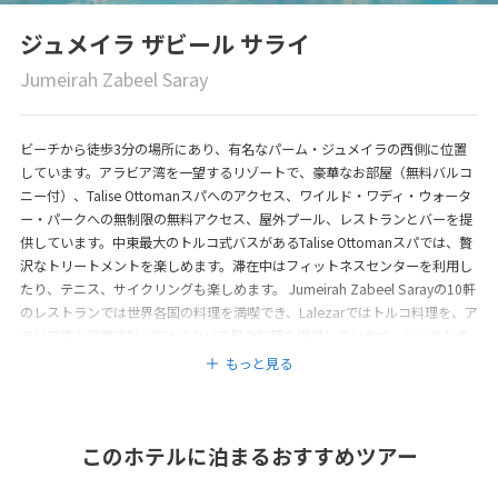
ジュメイラ ザビール サライ
Jumeirah Zabeel Saray
ビーチから徒歩3分の場所にあり、有名なパーム・ジュメイラの西側に位置
しています。アラビア湾を一望するリゾートで、豪華なお部屋（無料バルコ
ニー付）、Talise Ottomanスパへのアクセス、ワイルド・ワディ・ウォータ
ー・パークへの無制限の無料アクセス、屋外プール、レストランとバーを提
供しています。中東最大のトルコ式バスがあるTalise Ottomanスパでは、贅
沢なトリートメントを楽しめます。滞在中はフィットネスセンターを利用し
たり、テニス、サイクリングも楽しめます。 Jumeirah Zabeel Sarayの10軒
のレストランでは世界各国の料理を満喫でき、Lalezarではトルコ料理を、ア
ラビア湾を見渡すPlajではイタリア風の料理を提供しています。シックな雰
囲気のVodaバーでは、様々なカクテルを用意しています。ワイルド・ワデ
もっと見る
ィ、ジュメイラ・ミナ・アサラム、モール・オブ・ジ・エミレーツ行きの無
料シャトルサービスを利用できます。
このホテルに泊まるおすすめツアー