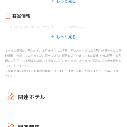
もっと見る
荷物室
衣類乾燥機
プライベートビーチエリア
カフェ
客室情報
バー
レストラン
無線インターネットアクセス
喫煙ルーム
禁煙エリア
喫煙エリア
もっと見る
子供用の椅子
プールサイドのスナックバー
室内プール（真水）
屋外プール（真水）
ホテルの情報は、現地ホテルより提供された情報、弊社スタッフによる現地視察をもとに随
子供用プール
パラソル
時編集・作成しておりますが、完全ではない部分もございます。また画像（特に部屋）も実
際にご利用される施設とは異なる場合もございますので、あくまでご宿泊の際の参考資料と
子供用の遊び場
キッズクラブ
してご利用下さい。
※情報相違に起因するお客様の損害につきましては責任を負いかねますので、予めご了承下
マッサージ
スパトリートメント
さい。
スパセンター
テニス
関連ホテル
関連特集